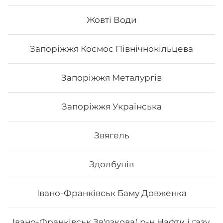
Склад: рис, норі, авокадо, курка, огірок, сир
філадельфія, соус світ чілі Вага: 285 г.
Жовті Води
Запоріжжя Космос Північнокільцева
197
₴
Хочу
Запоріжжя Металургів
Запоріжжя Українська
Звягель
Здолбунів
Івано-Франківськ Баму Довженка
Івано-Франківськ Зв'язкова( р-н Нафти і газу,