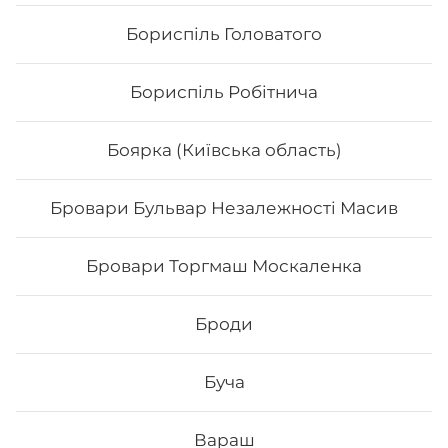
Бориспіль Головатого
Бориспіль Робітнича
Боярка (Київська область)
Бровари Бульвар Незалежності Масив
Бровари Торгмаш Москаленка
Футомак з куркою
Броди
Вага: 290 г Склад: норі, рис, авокадо, салат, огірок, сир
філадельфія, філе курки, кунжут, унагі соус
Буча
152
₴
Хочу
Вараш