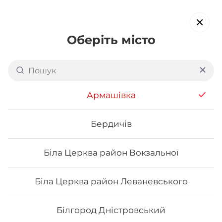
Оберіть місто
Доставка суші в
Голосіївському районі Києва
Армашівка
(Васильківська станція)
обирайте страви, які вам подобаються про все інше ми
Бердичів
подбаємо
Біла Церква район Вокзальної
Акція тижня
Сети
Роли від шефа
Біла Церква район Леваневського
Футомаки
Білгород Дністровський