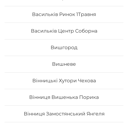
Васильків Ринок 1Травня
Васильків Центр Соборна
Вишгород
Вишневе
Вінницькі Хутори Чехова
Футомак з лососем
Вінниця Вишенька Порика
Вага: 275 г Склад: норі, рис, лосось, огірок, авокадо,
сир філа, тобіко
Вінниця Замостянський Янгеля