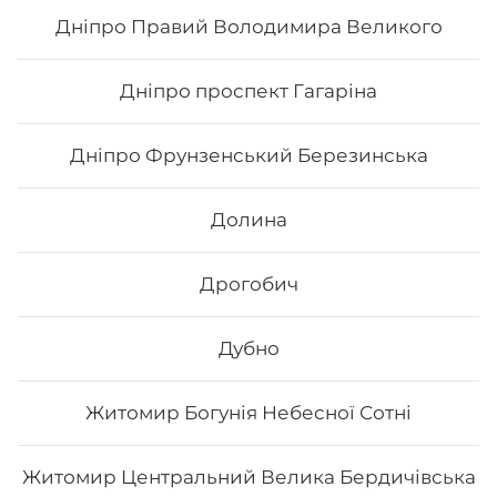
Дніпро Правий Володимира Великого
178
₴
Хочу
Дніпро проспект Гагаріна
Дніпро Фрунзенський Березинська
Долина
Дрогобич
Дубно
Житомир Богунія Небесної Сотні
Чікен чілі
Житомир Центральний Велика Бердичівська