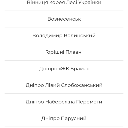
Вінниця Корея Лесі Українки
185
₴
Хочу
Вознесенськ
Володимир Волинський
Горішні Плавні
Дніпро «ЖК Брама»
Дніпро Лівий Слобожанський
Дніпро Набережна Перемоги
Футомак асорті
Дніпро Парусний
Вага: 300 г Склад: норі, рис, японський м., сурімі,
лосось сирий, огірок, салат, авокадо