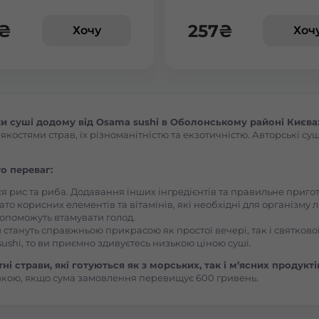
Броди
₴
257
₴
Хочу
Хоч
Буча
Вараш
 суші додому від Osama sushi в Оболонському районі Києва: 
остями страв, їх різноманітністю та екзотичністю. Авторські суш
Васильків Ринок 1Травня
о переваг:
Васильків Центр Соборна
ся рис та риба. Додавання інших інгредієнтів та правильне приг
ато корисних елементів та вітамінів, які необхідні для організму 
, допоможуть втамувати голод.
Вишгород
 стануть справжньою прикрасою як простої вечері, так і святкової
ushi, то ви приємно здивуєтесь низькою ціною суші.
Вишневе
і страви, які готуються як з морських, так і м’ясних продукті
вкою, якщо сума замовлення перевищує 600 гривень.
Вінницькі Хутори Чехова