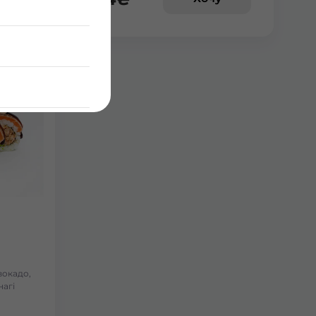
авокадо,
нагі