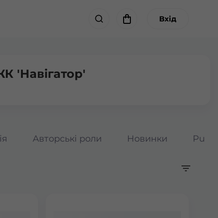
Вхід
К 'Навігатор'
ія
Авторські роли
Новинки
Pumpk