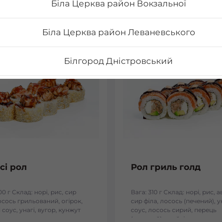
Біла Церква район Вокзальної
Біла Церква район Леваневського
Білгород Дністровський
Бориспіль Головатого
Бориспіль Робітнича
Боярка (Київська область)
сі рол
Рол гриль голд
Бровари Бульвар Незалежності Масив
00 г Склад: норі, рис, сир
Вага: 310 г Склад: норі, рис, 
осось грильований, огірок,
сир філа, лосось (печений), у
Бровари Торгмаш Москаленка
 соус, унагі, вугор, кунжут
соус, лосось сирий, перець
(мелений), спайсі соус