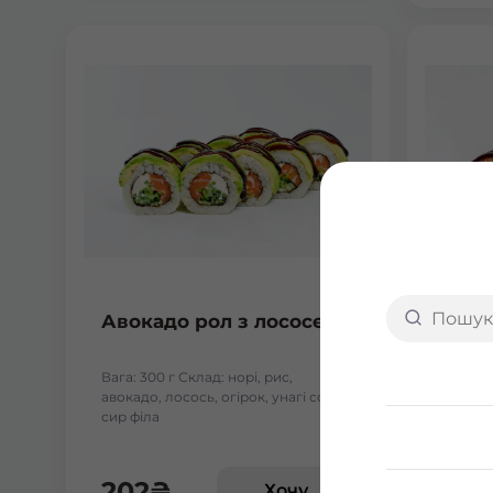
Авокадо рол з лососем
Гран
Вага: 300 г Склад: норі, рис,
Вага: 2
авокадо, лосось, огірок, унагі соуc,
гриль, 
сир філа
шрірача
філадел
202
₴
245
Хочу