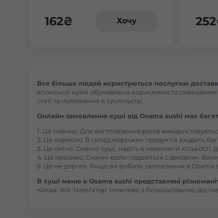
162
₴
252
Хочу
Все більше людей користуються послугою доставки
японської кухні обумовлена корисними та смаковими як
статі та положення в суспільстві.
Онлайн замовлення суші від Osama sushi має багат
1. Це смачно. Для виготовлення ролів використовують
2. Це корисно. В склад морських продуктів входить баг
3. Це ситно. Смачні суші, навіть в невеликій кількості
4. Це красиво. Смачні роли подаються с декором. Вони
5. Це не дорого. Якщо ви робите замовлення в Osama s
В суші меню в Osama sushi представлені різноманітн
Києва: ЖК 'Навігатор' можливо з безкоштовною доста