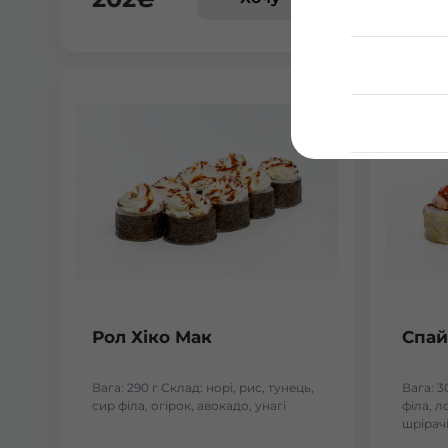
Рол Хіко Мак
Спай
Вага: 290 г Склад: норі, рис, тунець,
Вага: 3
сир філа, огірок, авокадо, унагі
філа, л
шрірачі