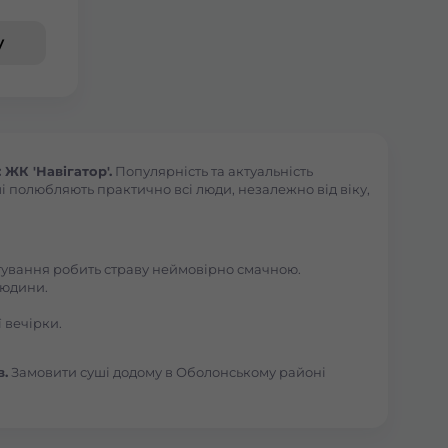
у
ЖК 'Навігатор'.
Популярність та актуальність
і полюбляють практично всі люди, незалежно від віку,
отування робить страву неймовірно смачною.
людини.
 вечірки.
в.
Замовити суші додому в Оболонському районі