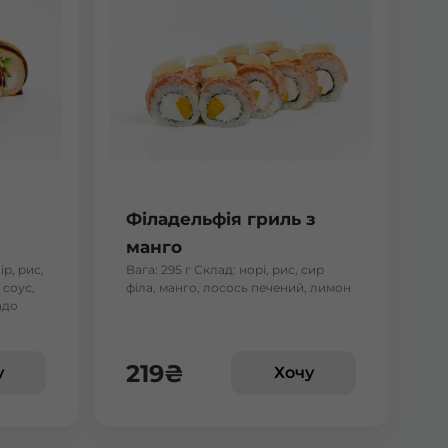
Філадельфія гриль з
манго
ір, рис,
Вага: 295 г Склад: норі, рис, сир
 соус,
філа, манго, лосось печений, лимон
адо
219
₴
у
Хочу