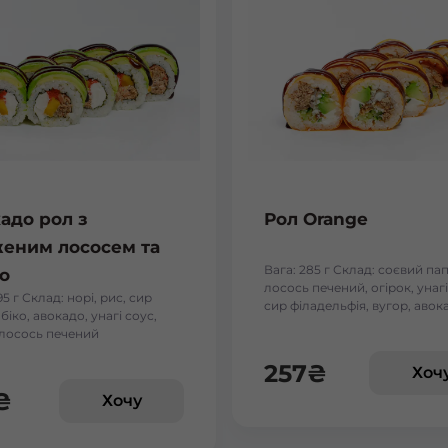
адо рол з
Рол Orange
еним лососем та
Вага: 285 г Склад: соєвий пап
о
лосось печений, огірок, унагі
95 г Склад: норі, рис, сир
сир філадельфія, вугор, авок
обіко, авокадо, унагі соус,
 лосось печений
257
₴
Хоч
₴
Хочу