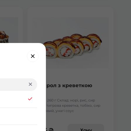
Чіз рол з креветкою
сир
Вага: 260 г Склад: норі, рис, сир
унжут,
філа, тигрова креветка, тобіко, сир
тостовий, унагі соус
174
₴
у
Хочу