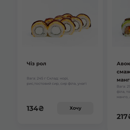
Чіз рол
Авок
смаж
Вага: 245 г Склад: норі,
манг
рис,тостовий сир, сир філа, унагі
Вага: 2
філа, т
манго,
134
₴
Хочу
217