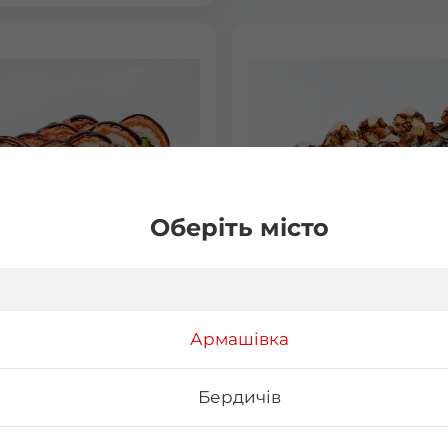
Оберіть місто
д Рол
Фудзі
Армашівка
85 г Склад: норі, рис, лосось
Вага: 300 г Склад: норі, рис, 
авокадо, унагі соус або
філа, огірок, вугор, спайсі, к
 (гострий соус), сир
унагі
Бердичів
ьфія, ікра тобіко
₴
246
₴
Хочу
Хоч