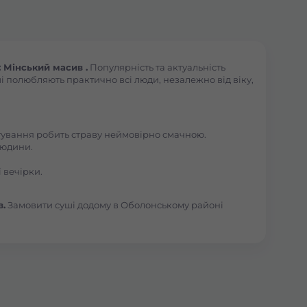
 Мінський масив .
Популярність та актуальність
і полюбляють практично всі люди, незалежно від віку,
отування робить страву неймовірно смачною.
людини.
 вечірки.
в.
Замовити суші додому в Оболонському районі