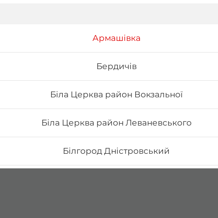
Армашівка
Бердичів
Біла Церква район Вокзальної
Біла Церква район Леваневського
Білгород Дністровський
Бориспіль Головатого
Бориспіль Робітнича