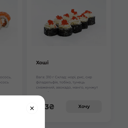
Хоші
лосось,
Вага: 310 г Склад: норі, рис, сир
осось
філадельфія, тобіко, тунець
смажений, авокадо, манго, кунжут
чорний.
243
₴
у
Хочу