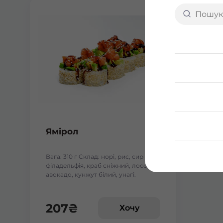
Ямірол
Вага: 310 г Склад: норі, рис, сир
філадельфія, краб сніжний, лосось,
авокадо, кунжут білий, унагі.
207
₴
Хочу