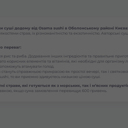
Боярка (Київська область)
Бровари Бульвар Незалежності Масив
 суші додому від Osama sushi в Оболонському районі Києва:
остями страв, їх різноманітністю та екзотичністю. Авторські суш
Бровари Торгмаш Москаленка
о переваг:
ся рис та риба. Додавання інших інгредієнтів та правильне приг
Броди
ато корисних елементів та вітамінів, які необхідні для організму 
, допоможуть втамувати голод.
 стануть справжньою прикрасою як простої вечері, так і святкової
Буча
ushi, то ви приємно здивуєтесь низькою ціною суші.
і страви, які готуються як з морських, так і м’ясних продукті
авкою, якщо сума замовлення перевищує 600 гривень.
Вараш
Васильків Ринок 1Травня
Васильків Центр Соборна