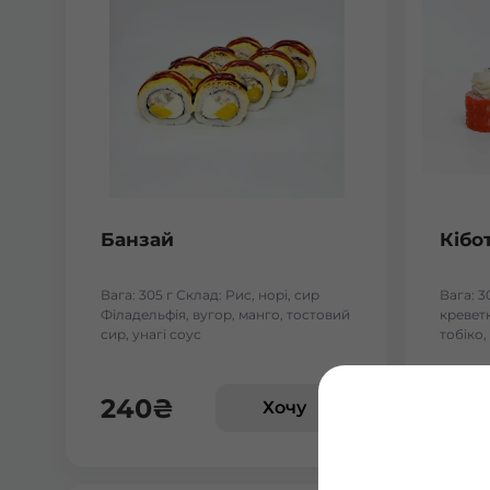
Банзай
Кібо
Вага: 305 г Склад: Рис, норі, сир
Вага: 3
Філадельфія, вугор, манго, тостовий
креветк
сир, унагі соус
тобіко,
240
₴
24
Хочу