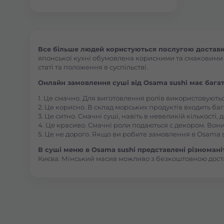
Все більше людей користуються послугою доставки
японської кухні обумовлена корисними та смаковими як
статі та положення в суспільстві.
Онлайн замовлення суші від Osama sushi має багат
1. Це смачно. Для виготовлення ролів використовують
2. Це корисно. В склад морських продуктів входить баг
3. Це ситно. Смачні суші, навіть в невеликій кількості
4. Це красиво. Смачні роли подаються с декором. Вони
5. Це не дорого. Якщо ви робите замовлення в Osama s
В суші меню в Osama sushi представлені різноманітн
Києва: Мінський масив можливо з безкоштовною дост