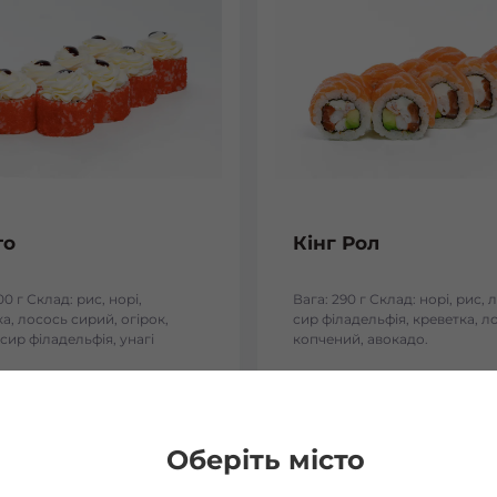
то
Кінг Рол
00 г Склад: рис, норі,
Вага: 290 г Склад: норі, рис, 
а, лосось сирий, огірок,
сир філадельфія, креветка, л
 сир філадельфія, унагі
копчений, авокадо.
8
₴
298
₴
Хочу
Хоч
Оберіть місто