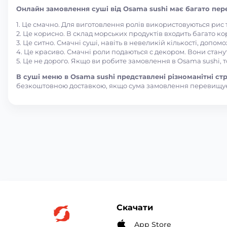
Онлайн замовлення суші від Osama sushi має багато пере
1. Це смачно. Для виготовлення ролів використовуються рис
2. Це корисно. В склад морських продуктів входить багато ко
3. Це ситно. Смачні суші, навіть в невеликій кількості, допом
4. Це красиво. Смачні роли подаються с декором. Вони стану
5. Це не дорого. Якщо ви робите замовлення в Osama sushi, 
В суші меню в Osama sushi представлені різноманітні стра
безкоштовною доставкою, якщо сума замовлення перевищує
Скачати
App Store