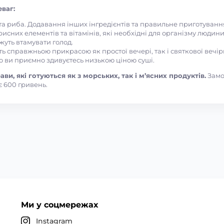
ваг:
 та риба. Додавання інших інгредієнтів та правильне приготуван
рисних елементів та вітамінів, які необхідні для організму людини
ожуть втамувати голод.
ть справжньою прикрасою як простої вечері, так і святкової вечір
то ви приємно здивуєтесь низькою ціною суші.
ви, які готуються як з морських, так і м’ясних продуктів.
Замо
 600 гривень.
Ми у соцмережах
Instagram