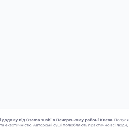
 додому від Osama sushi в Печерському районі Києва.
Популяр
а екзотичністю. Авторські суші полюбляють практично всі люди, не