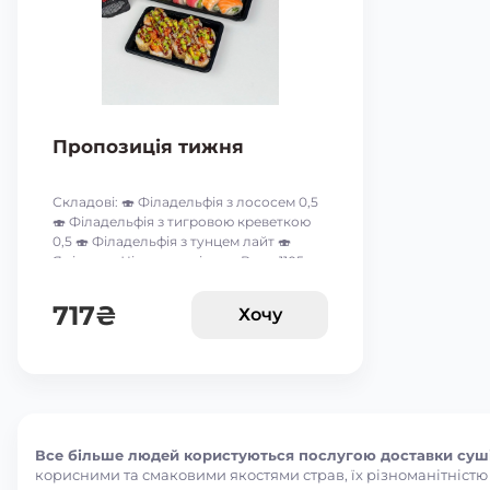
Пропозиція тижня
Складові: 🍣 Філадельфія з лососем 0,5
🍣 Філадельфія з тигровою креветкою
0,5 🍣 Філадельфія з тунцем лайт 🍣
Ямірол 🍣 Чіз рол з огірком Вага: 1105 г
Акція дійсна до 9-го серпня включно 🥰
*акційні пропозиції та знижки між
717
₴
Хочу
собою не сумуються ☝🏻
Все більше людей користуються послугою доставки суші
корисними та смаковими якостями страв, їх різноманітністю т