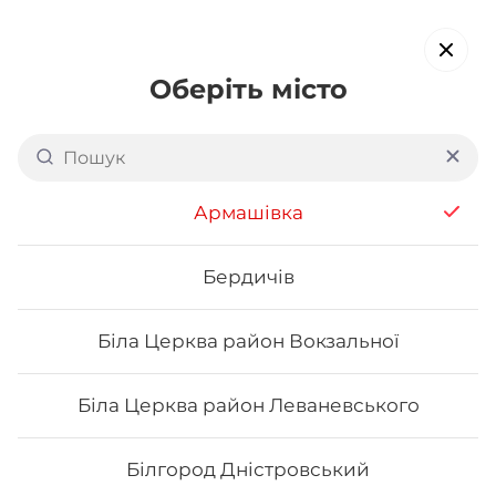
Оберіть місто
Доставка суші в
Печерському районі Києва
Армашівка
обирайте страви, які вам подобаються про все інше ми
подбаємо
Бердичів
Біла Церква район Вокзальної
Акція тижня
Сети
Роли від шефа
Біла Церква район Леваневського
Футомаки
Білгород Дністровський