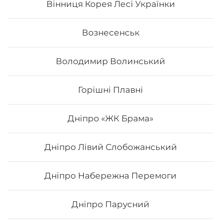
Вінниця Корея Лесі Українки
Вознесенськ
Володимир Волинський
Горішні Плавні
Дніпро «ЖК Брама»
Дніпро Лівий Слобожанський
Футомак асорті
Дніпро Набережна Перемоги
Вага: 300 г Склад: норі, рис, японський м., сурімі,
лосось сирий, огірок, салат, авокадо
Дніпро Парусний