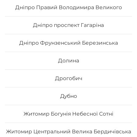
Дніпро Правий Володимира Великого
178
₴
Хочу
Дніпро проспект Гагаріна
Дніпро Фрунзенський Березинська
Долина
Дрогобич
Дубно
Житомир Богунія Небесної Сотні
Чікен чілі
Житомир Центральний Велика Бердичівська
Склад: рис, норі, авокадо, курка, огірок, сир
філадельфія, соус світ чілі Вага: 285 г.