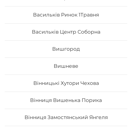
Васильків Ринок 1Травня
Васильків Центр Соборна
Вишгород
Вишневе
Вінницькі Хутори Чехова
Футомак з лососем
Вінниця Вишенька Порика
Вага: 275 г Склад: норі, рис, лосось, огірок, авокадо,
сир філа, тобіко
Вінниця Замостянський Янгеля
185
₴
Хочу