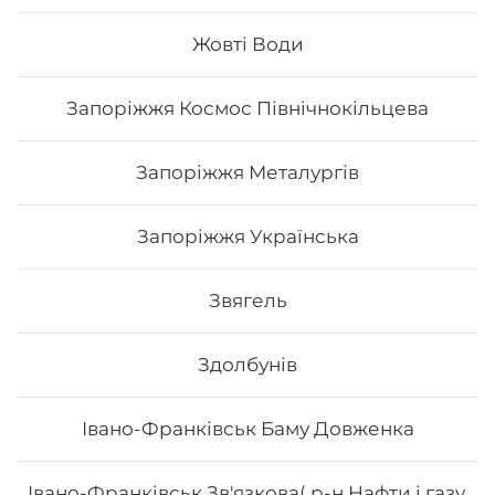
Жовті Води
197
₴
Хочу
Запоріжжя Космос Північнокільцева
Запоріжжя Металургів
Запоріжжя Українська
Звягель
Здолбунів
Івано-Франківськ Баму Довженка
Футомак зі смаженим тунцем
Івано-Франківськ Зв'язкова( р-н Нафти і газу,