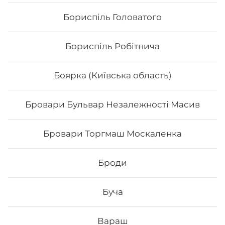
Бориспіль Головатого
Бориспіль Робітнича
Боярка (Київська область)
Бровари Бульвар Незалежності Масив
Футомак з куркою
Бровари Торгмаш Москаленка
Вага: 290 г Склад: норі, рис, авокадо, салат, огірок, сир
філадельфія, філе курки, кунжут, унагі соус
Броди
Буча
152
₴
Хочу
Вараш