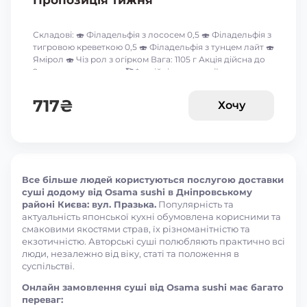
Пропозиція тижня
Складові: 🍣 Філадельфія з лососем 0,5 🍣 Філадельфія з
тигровою креветкою 0,5 🍣 Філадельфія з тунцем лайт 🍣
Ямірол 🍣 Чіз рол з огірком Вага: 1105 г Акція дійсна до
9-го серпня включно 🥰 *акційні пропозиції та знижки
між собою не сумуються ☝🏻
717
₴
Хочу
Все більше людей користуються послугою доставки
суші додому від Osama sushi в Дніпровському
районі Києва: вул. Празька.
Популярність та
актуальність японської кухні обумовлена корисними та
смаковими якостями страв, їх різноманітністю та
екзотичністю. Авторські суші полюбляють практично всі
люди, незалежно від віку, статі та положення в
суспільстві.
Онлайн замовлення суші від Osama sushi має багато
переваг: