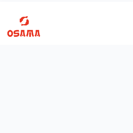
Скачати
Ми у соцмережах
App Store
Google Play
38 (073)
693-00-00
38 (063)
443-91-10
38 (066)
836-20-76
щодня з
10:00
до
22:00
Київ Дніпровський Празька