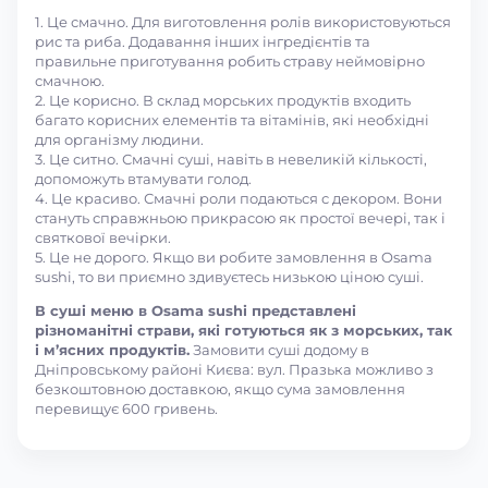
1. Це смачно. Для виготовлення ролів використовуються
рис та риба. Додавання інших інгредієнтів та
правильне приготування робить страву неймовірно
смачною.
2. Це корисно. В склад морських продуктів входить
багато корисних елементів та вітамінів, які необхідні
для організму людини.
3. Це ситно. Смачні суші, навіть в невеликій кількості,
допоможуть втамувати голод.
4. Це красиво. Смачні роли подаються с декором. Вони
стануть справжньою прикрасою як простої вечері, так і
святкової вечірки.
5. Це не дорого. Якщо ви робите замовлення в Osama
sushi, то ви приємно здивуєтесь низькою ціною суші.
В суші меню в Osama sushi представлені
різноманітні страви, які готуються як з морських, так
і м’ясних продуктів.
Замовити суші додому в
Дніпровському районі Києва: вул. Празька можливо з
безкоштовною доставкою, якщо сума замовлення
перевищує 600 гривень.