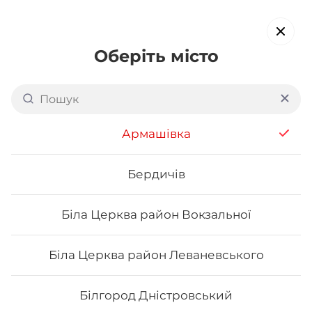
Оберіть місто
Доставка суші в
Дніпровському районі
Армашівка
Києва: вул. Празька
обирайте страви, які вам подобаються про все інше ми
Бердичів
подбаємо
Біла Церква район Вокзальної
Акція тижня
Сети
Роли від шефа
Біла Церква район Леваневського
Акція тижня
Білгород Дністровський