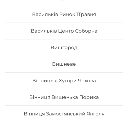
Васильків Ринок 1Травня
Все більше людей користуються послугою
доставки суші додому від Osama sushi в
Васильків Центр Соборна
Дніпровському районі Києва: вул. Празька.
Популярність та актуальність японської кухні
обумовлена корисними та смаковими якостями страв,
Вишгород
їх різноманітністю та екзотичністю. Авторські суші
полюбляють практично всі люди, незалежно від віку,
статі та положення в суспільстві.
Вишневе
Онлайн замовлення суші від Osama sushi має
багато переваг:
Вінницькі Хутори Чехова
1. Це смачно. Для виготовлення ролів
використовуються рис та риба. Додавання інших
інгредієнтів та правильне приготування робить страву
Вінниця Вишенька Порика
неймовірно смачною.
2. Це корисно. В склад морських продуктів входить
багато корисних елементів та вітамінів, які необхідні
Вінниця Замостянський Янгеля
для організму людини.
3. Це ситно. Смачні суші, навіть в невеликій кількості,
допоможуть втамувати голод.