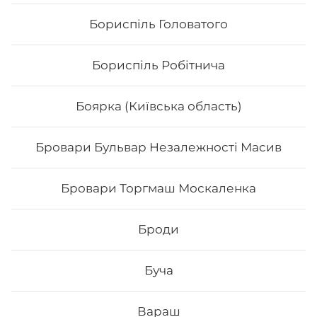
Бориспіль Головатого
Бориспіль Робітнича
Боярка (Київська область)
Бровари Бульвар Незалежності Масив
Бровари Торгмаш Москаленка
Сет «Хокі»
Броди
Філадельфія з авокадо Філадельфія з тунцем 0,5
Філадельфія з тигровою 0,5 Чіз делайт Хікомак манго
тунець Вага:1125 г.
Буча
738
₴
Хочу
Вараш