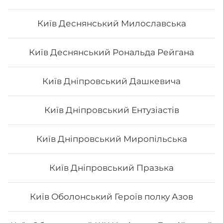
Київ Деснянський Милославська
Сет "Філадельфія" (повна)
Київ Деснянський Рональда Рейгана
Вага: 1375 г Склад: філадельфія з лососем, філадельфія
Київ Дніпровський Дашкевича
з х/к, філадельфія з тунцем, філадельфія з тигровою
креветкою, філадельфія з вугрем
Київ Дніпровський Ентузіастів
934
₴
Хочу
Київ Дніпровський Миропільська
Київ Дніпровський Празька
Київ Оболонський Героїв полку Азов