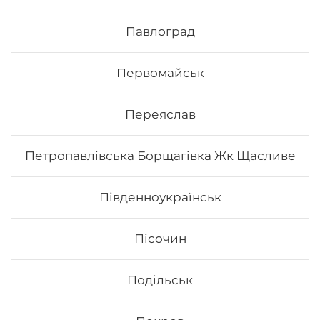
Сет "Філадельфія 50/50"
Павлоград
Вага: 685 г Склад: філадельфія з лососем 1/2,
філадельфія з копченим лососем 1/2, філадельфія з
тунцем 1/2, філадельфія з вугрем 1/2, філадельфія з
Первомайськ
тигровою креветкою 1/2
489
₴
Переяслав
Хочу
Петропавлівська Борщагівка Жк Щасливе
Південноукраїнськ
Пісочин
Подільськ