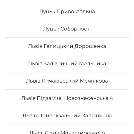
Луцьк Привокзальна
Луцьк Соборності
Львів Галицький Дорошенка
Львів Залізничний Мельника
Львів Личаківський Мечнікова
Сет Преміум
Львів Підзамче, Новознесенська 4
Вага: 1300 г Склад: преміум гриль голд, преміум кінг
Львів Привокзальний Залізнична
рол, преміум авторський авокадо рол, преміум кіото
рол.
Львів Сихів Манастирського