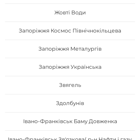
Вага: 1040 г Склад: Хіко Мак, Чіз рол, Каліфорнія зі
смаженим лососем, Каліфорнія з копченим лососем
Жовті Води
Запоріжжя Космос Північнокільцева
568
₴
Хочу
Запоріжжя Металургів
Запоріжжя Українська
Звягель
Здолбунів
Івано-Франківськ Баму Довженка
Івано-Франківськ Зв'язкова( р-н Нафти і газу,