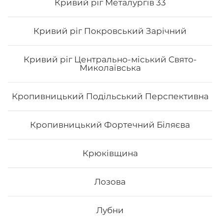
Кривий ріг Металургів 33
Кривий ріг Покровський Зарічний
Кривий ріг Центрально-міський Свято-
Миколаївська
Кропивницький Подільський Перспективна
Кропивницький Фортечний Біляєва
Сет Токіо
Крюківщина
Вага: 1090 г Склад: філа з лососесм ½, філа з тунцем ½,
філа з копч.лососем ½, філа з вугрем ½, філа з
тигровою креветкою ½, філа сезам ½, рол хіко мак
Лозова
673
₴
Лубни
Хочу