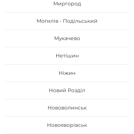
Миргород
1039
₴
Могилів - Подільський
Хочу
Мукачево
Нетішин
Ніжин
Новий Розділ
Нововолинськ
Сет Філадельфія top
Новояворівськ