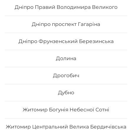
чіз рол, футумак зі смаженим тунцем
Дніпро Правий Володимира Великого
912
₴
Хочу
Дніпро проспект Гагаріна
Дніпро Фрунзенський Березинська
Долина
Дрогобич
Дубно
Житомир Богунія Небесної Сотні
Сет «Сезам»
Житомир Центральний Велика Бердичівська