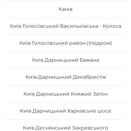
Канів
Сет "Футомакі"
Київ Голосіївський Васильківська - Колоса
Вага: 1170 г Склад: футо з куркою, футо зі смаженим
тунцем, футо асорті, футо з лососем
Київ Голосіївський район (Іподром)
618
₴
Хочу
Київ Дарницький Бажана
Київ Дарницький Декабристів
Київ Дарницький Княжий Затон
Київ Дарницький Харківське шосе
Київ Деснянський Закревського