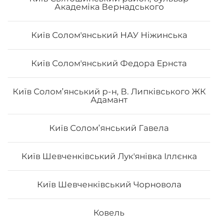
Академіка Вернадського
Київ Солом'янський НАУ Ніжинська
Київ Солом'янський Федора Ернста
Сет «Лайт»
Київ Солом’янський р-н, В. Липківського ЖК
Адамант
Рол Тобо, Чіз рол з лососем, Філадельфія з креветкою
лайт 0.5, Філадельфія з тунцем лайт 0.5, Філадельфія з
Київ Соломʼянський Гавела
лососем 0.5, Авокадо лайт 0.5. Вага: 1110 г
Київ Шевченківський Лук'янівка Іллєнка
822
₴
Хочу
Київ Шевченківський Чорновола
Ковель