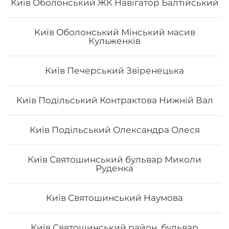
Київ Оболонський ЖК Навігатор Балтійський
Київ Оболонський Мінський масив
Кульженків
Київ Печерський Звіренецька
Сет "Від Шефа 50/50"
Вага: 725 г Склад: рол гриль голд 1/2, футомак з
Київ Подільський Контрактова Нижній Вал
смаженим тунцем 1/2, авокадо рол з печеним лососем
та манго 1/2, філадельфія гриль з манго 1/2, чіз рол 1/2
Київ Подільський Олександра Олеся
484
₴
Хочу
Київ Святошинський бульвар Миколи
Руденка
Київ Святошинський Наумова
Київ Святошинський район, бульвар