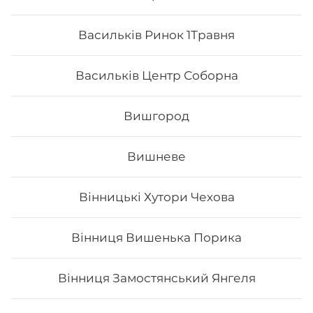
Васильків Ринок 1Травня
Васильків Центр Соборна
Вишгород
Вишневе
Вінницькі Хутори Чехова
Чіз сет
Вінниця Вишенька Порика
Вага: 960 г Склад: макі філа, філадельфія класік з
лососем, чіз рол, блек чіз
Вінниця Замостянський Янгеля