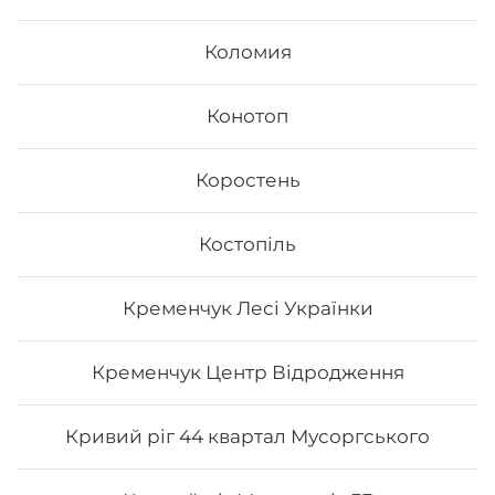
Коломия
Конотоп
Коростень
Костопіль
Fusion
Кременчук Лесі Українки
- Філадельфія з лососем - Філадельфія з тунцем -
Філадельфія сезам - Каліфорнія з лососем в кунжуті
Вага: 1045 г
Кременчук Центр Відродження
578
₴
Хочу
Кривий ріг 44 квартал Мусоргського