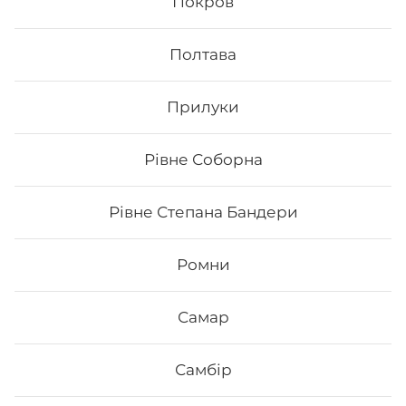
Покров
Сет Макі
Полтава
Вага: 705 г Склад: - Макі з тунцем - Макі філа - Макі з
Прилуки
копченим лососем - Макі з огірком - Макі з лососем -
Макі з манго
Рівне Соборна
437
₴
Хочу
Рівне Степана Бандери
Ромни
Все більше людей користуються послугою
доставки суші додому від Osama sushi в
Самар
Солом'янському районі Києва: вул. Солом'янська.
Популярність та актуальність японської кухні
обумовлена корисними та смаковими якостями страв,
їх різноманітністю та екзотичністю. Авторські суші
Самбір
полюбляють практично всі люди, незалежно від віку,
статі та положення в суспільстві.