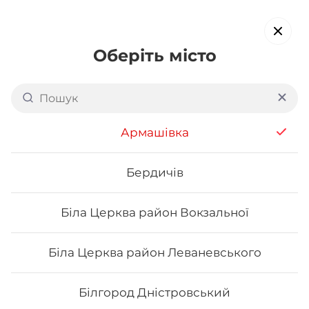
Оберіть місто
Доставка суші в
Солом'янському районі
Армашівка
Києва: вул. Солом'янська
обирайте страви, які вам подобаються про все інше ми
Бердичів
подбаємо
Біла Церква район Вокзальної
Акція тижня
Сети
Роли від шефа
Біла Церква район Леваневського
Сети
Білгород Дністровський