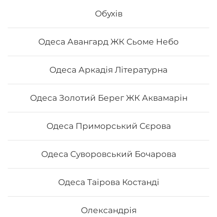
Вага: 1065 г Склад: - Філадельфія з лососем -
Обухів
Філадельфія з вугрем - Філадельфія з креветкою -
Філадельфія сезам
Одеса Авангард ЖК Сьоме Небо
674
₴
Хочу
Одеса Аркадія Літературна
Одеса Золотий Берег ЖК Аквамарін
Одеса Приморський Сєрова
Одеса Суворовський Бочарова
Одеса Таірова Костанді
Олександрія