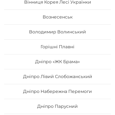
Вінниця Корея Лесі Українки
627
₴
Хочу
Вознесенськ
Володимир Волинський
Горішні Плавні
Дніпро «ЖК Брама»
Дніпро Лівий Слобожанський
Дніпро Набережна Перемоги
Сет "Від Шефа"
Дніпро Парусний
Вага: 1450 г Склад: рол гриль голд, авокадо рол з
печеним лососем та манго, філадельфія гриль з манго,