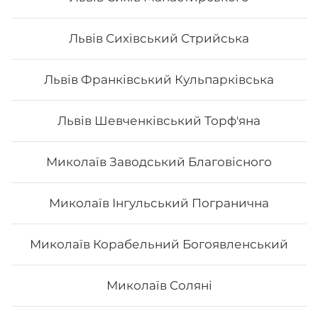
1512
₴
Хочу
Львів Сихівський Стрийська
Львів Франківський Кульпарківська
Львів Шевченківський Торф'яна
Миколаїв Заводський Благовісного
Миколаїв Інгульський Погранична
Миколаїв Корабельний Богоявленський
Сет "Дракони"
Миколаїв Соляні
Вага: 1375 г Склад: зелений дракон, золотий дракон,
вогняний дракон, чорний дракон, червоний дракон