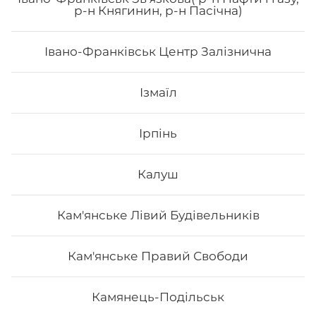
Сет Osama
р-н Княгинин, р-н Пасічна)
Вага: 1180 г Склад: рол гриль голд, спайсі рол 🌶️,
Івано-Франківськ Центр Залізнична
філадельфія з лососем, авокадо рол з лососем
Ізмаїл
827
₴
Хочу
Ірпінь
Калуш
Кам'янське Лівий Будівельників
Кам'янське Правий Свободи
Камянець-Подільськ