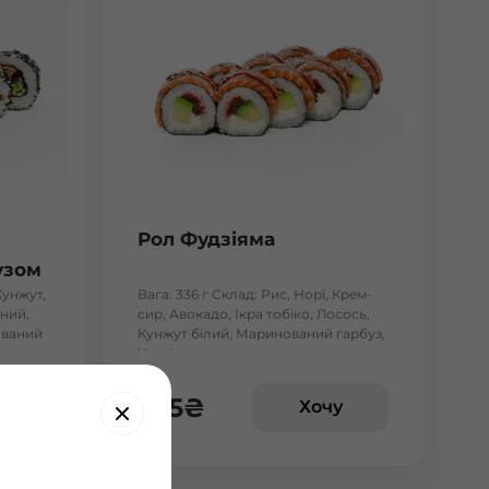
Рол Фудзіяма
узом
Кунжут,
Вага: 336 г Склад: Рис, Норі, Крем-
ний,
сир, Авокадо, Ікра тобіко, Лосось,
ований
Кунжут білий, Маринований гарбуз,
Унагі
255
₴
у
Хочу