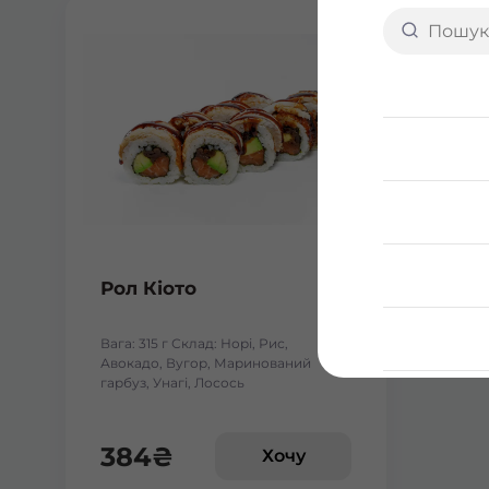
Рол Кіото
Вага: 315 г Склад: Норі, Рис,
Авокадо, Вугор, Маринований
гарбуз, Унагі, Лосось
384
₴
Хочу