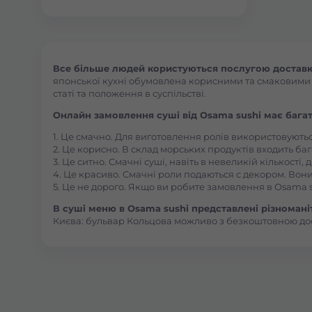
Все більше людей користуються послугою доставки
японської кухні обумовлена корисними та смаковими як
статі та положення в суспільстві.
Онлайн замовлення суші від Osama sushi має багат
1. Це смачно. Для виготовлення ролів використовують
2. Це корисно. В склад морських продуктів входить баг
3. Це ситно. Смачні суші, навіть в невеликій кількості
4. Це красиво. Смачні роли подаються с декором. Вони
5. Це не дорого. Якщо ви робите замовлення в Osama s
В суші меню в Osama sushi представлені різноманітн
Києва: бульвар Кольцова можливо з безкоштовною до