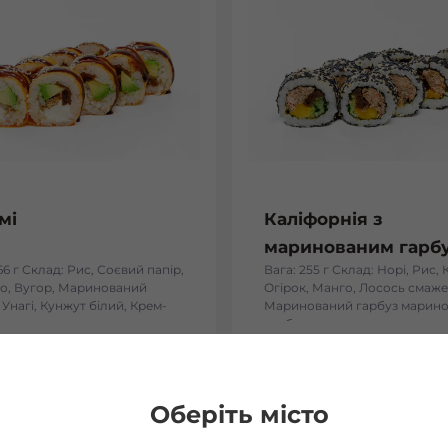
мі
Каліфорнія з
маринованим гарб
66 г Склад: Рис, Соєвий папір,
Вага: 255 г Склад: Норі, Рис, 
о, Вугор, Маринований
Огірок, Манго, Лосось смаже
 Унагі, Кунжут білий, Крем-
Маринований гарбуз марин
гарбуз
₴
195
₴
Хочу
Хоч
Оберіть місто