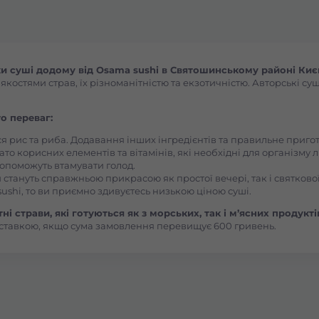
Боярка (Київська область)
Бровари Бульвар Незалежності Масив
 суші додому від Osama sushi в Святошинському районі Києв
остями страв, їх різноманітністю та екзотичністю. Авторські суш
Бровари Торгмаш Москаленка
о переваг:
ся рис та риба. Додавання інших інгредієнтів та правильне приг
Броди
ато корисних елементів та вітамінів, які необхідні для організму 
, допоможуть втамувати голод.
 стануть справжньою прикрасою як простої вечері, так і святкової
Буча
ushi, то ви приємно здивуєтесь низькою ціною суші.
і страви, які готуються як з морських, так і м’ясних продукті
ставкою, якщо сума замовлення перевищує 600 гривень.
Вараш
Васильків Ринок 1Травня
Васильків Центр Соборна