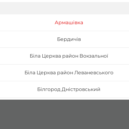
Армашівка
Бердичів
Біла Церква район Вокзальної
Біла Церква район Леваневського
Білгород Дністровський
Бориспіль Головатого
Бориспіль Робітнича