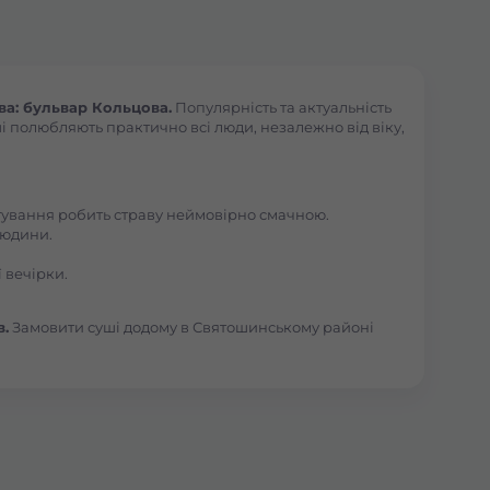
а: бульвар Кольцова.
Популярність та актуальність
і полюбляють практично всі люди, незалежно від віку,
отування робить страву неймовірно смачною.
людини.
 вечірки.
в.
Замовити суші додому в Святошинському районі