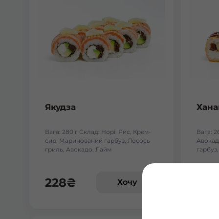
Якудза
Хана
Вага: 280 г Склад: Норі, Рис, Крем-
Вага: 2
сир, Маринований гарбуз, Лосось
Авокад
гриль, Авокадо, Лайм
гарбуз,
сир
228
₴
245
Хочу