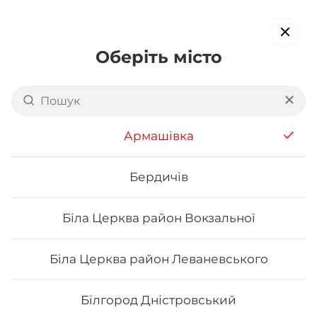
Оберіть місто
Доставка суші в
Лубнах
обирайте страви, які вам подобаються про все інше ми
Армашівка
подбаємо
Бердичів
Акція тижня
Сети
Роли від шефа
Біла Церква район Вокзальної
Pumpkin rolls
Біла Церква район Леваневського
Білгород Дністровський