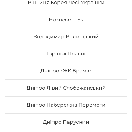
Вінниця Корея Лесі Українки
Вознесенськ
Володимир Волинський
Горішні Плавні
Дніпро «ЖК Брама»
Дніпро Лівий Слобожанський
Каліфорнія з маринованим
гарбузом
Дніпро Набережна Перемоги
Вага: 255 г Склад: Норі, Рис, Кунжут, Огірок, Манго,
Лосось смажений, Маринований гарбуз маринований
гарбуз
Дніпро Парусний