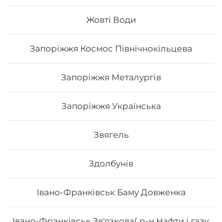
Жовті Води
233
₴
Хочу
Запоріжжя Космос Північнокільцева
Запоріжжя Металургів
Запоріжжя Українська
Звягель
Здолбунів
Івано-Франківськ Баму Довженка
Рол Кіото
Івано-Франківськ Зв'язкова( р-н Нафти і газу,
Вага: 315 г Склад: Норі, Рис, Авокадо, Вугор,