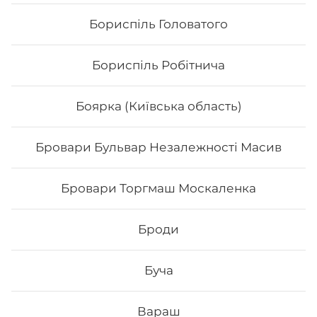
Бориспіль Головатого
Бориспіль Робітнича
Боярка (Київська область)
Бровари Бульвар Незалежності Масив
Якудза
Бровари Торгмаш Москаленка
Вага: 280 г Склад: Норі, Рис, Крем-сир, Маринований
гарбуз, Лосось гриль, Авокадо, Лайм
Броди
207
₴
Хочу
Буча
Вараш