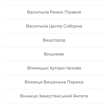
Васильків Ринок 1Травня
Васильків Центр Соборна
Вишгород
Вишневе
Ханамі
Вінницькі Хутори Чехова
Вага: 266 г Склад: Рис, Соєвий папір, Авокадо, Вугор,
Маринований гарбуз, Унагі, Кунжут білий, Крем-сир
Вінниця Вишенька Порика
Вінниця Замостянський Янгеля
222
₴
Хочу