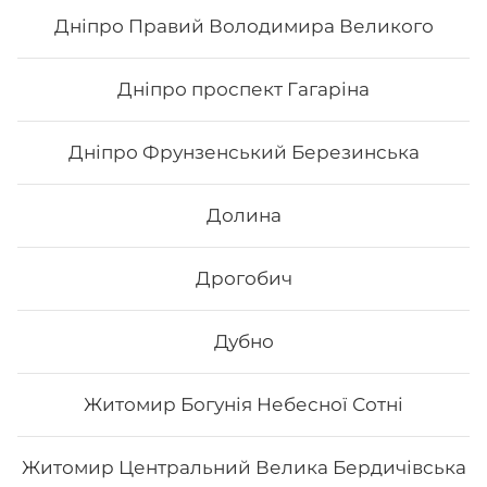
176
₴
Хочу
Дніпро Правий Володимира Великого
Дніпро проспект Гагаріна
Дніпро Фрунзенський Березинська
Долина
Дрогобич
Дубно
Рол Фудзіяма
Житомир Богунія Небесної Сотні
Вага: 336 г Склад: Рис, Норі, Крем-сир, Авокадо, Ікра
тобіко, Лосось, Кунжут білий, Маринований гарбуз,
Житомир Центральний Велика Бердичівська
Унагі