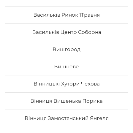
Васильків Ринок 1Травня
Васильків Центр Соборна
Вишгород
Вишневе
Вінницькі Хутори Чехова
Грандвей
Вінниця Вишенька Порика
Склад: рис, норі, сир філадельфія, тигрова креветка,
манго, ікра тобіко, лосось, унагі соус. Вага: 315 г
Вінниця Замостянський Янгеля