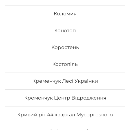
Коломия
Конотоп
Коростень
Костопіль
Рол «Гриль рол»
Кременчук Лесі Українки
Вага:197 г Склад: Норі, рис, тунець гриль, манго, сир
Філадельфія, лайм, унагі соус
Кременчук Центр Відродження
223
₴
Хочу
Кривий ріг 44 квартал Мусоргського