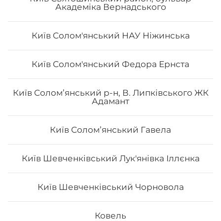
Академіка Вернадського
Київ Солом'янський НАУ Ніжинська
Київ Солом'янський Федора Ернста
Авторський «Авокадо рол»
Київ Солом’янський р-н, В. Липківського ЖК
Адамант
Вага: 290 г Склад: Норі, Рис, Сир філа, Тигрова
креветка, Манго, Авокадо, Кунжут чорний, Унагі
Київ Соломʼянський Гавела
Київ Шевченківський Лук'янівка Іллєнка
234
₴
Хочу
Київ Шевченківський Чорновола
Ковель