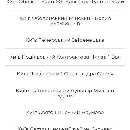
Київ Оболонський ЖК Навігатор Балтійський
Київ Оболонський Мінський масив
Кульженків
Київ Печерський Звіренецька
Роял класік
Вага: 390 г Склад: Рис, норі, лосось, вугор, манго, сир
Київ Подільський Контрактова Нижній Вал
Філадельфія, ікра тобіко
Київ Подільський Олександра Олеся
412
₴
Хочу
Київ Святошинський бульвар Миколи
Руденка
Київ Святошинський Наумова
Київ Святошинський район, бульвар