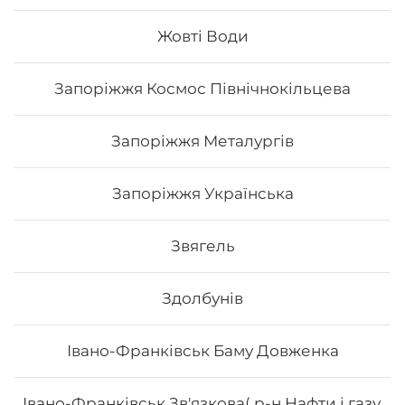
Склад: рис, норі, манго, маринований гарбуз, сир
філадельфія, вугор, унагі соус, кунжут білий Вага: 300
Жовті Води
г.
Запоріжжя Космос Північнокільцева
372
₴
Хочу
Запоріжжя Металургів
Запоріжжя Українська
Звягель
Здолбунів
Івано-Франківськ Баму Довженка
Івано-Франківськ Зв'язкова( р-н Нафти і газу,