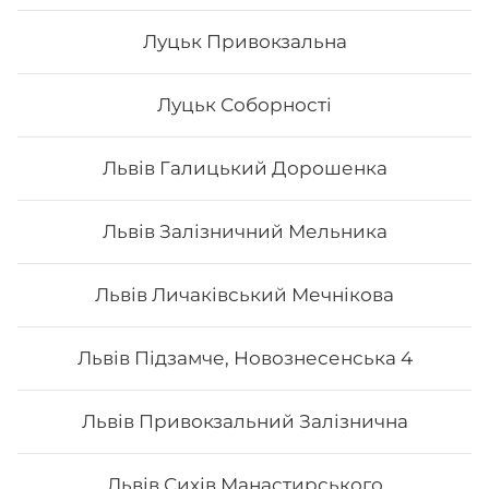
Луцьк Привокзальна
Все більше людей користуються послугою
Луцьк Соборності
доставки суші додому від Osama sushi в
Личаківському районі Львова.
Популярність та
актуальність японської кухні обумовлена корисними
Львів Галицький Дорошенка
та смаковими якостями страв, їх різноманітністю та
екзотичністю. Авторські суші полюбляють практично
всі люди, незалежно від віку, статі та положення в
Львів Залізничний Мельника
суспільстві.
Онлайн замовлення суші від Osama sushi має
багато переваг:
Львів Личаківський Мечнікова
1. Це смачно. Для виготовлення ролів
використовуються рис та риба. Додавання інших
Львів Підзамче, Новознесенська 4
інгредієнтів та правильне приготування робить страву
неймовірно смачною.
2. Це корисно. В склад морських продуктів входить
Львів Привокзальний Залізнична
багато корисних елементів та вітамінів, які необхідні
для організму людини.
3. Це ситно. Смачні суші, навіть в невеликій кількості,
допоможуть втамувати голод.
Львів Сихів Манастирського