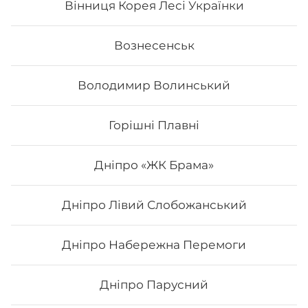
Вінниця Корея Лесі Українки
303
₴
Хочу
Вознесенськ
Володимир Волинський
Горішні Плавні
Дніпро «ЖК Брама»
Дніпро Лівий Слобожанський
Дніпро Набережна Перемоги
Туна тобіко Deluxe
Дніпро Парусний
Склад: рис, норі, сир філадельфія, авокадо, сурімі, ікра
тобіко, тунець, унагі соус. Вага: 325 г.