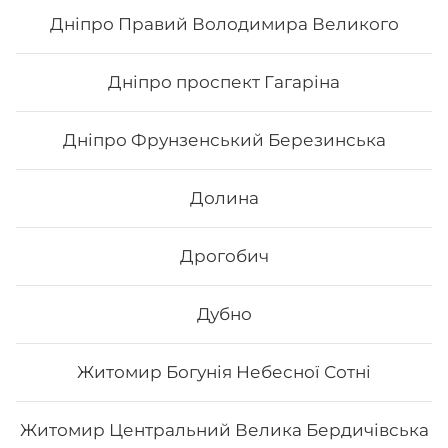
Дніпро Правий Володимира Великого
275
₴
Хочу
Дніпро проспект Гагаріна
Дніпро Фрунзенський Березинська
Долина
Дрогобич
Дубно
Житомир Богунія Небесної Сотні
Кітто рол
Житомир Центральний Велика Бердичівська