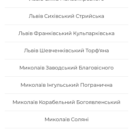
4. Це красиво. Смачні роли подаються с декором. Вони
стануть справжньою прикрасою як простої вечері, так
і святкової вечірки.
Львів Сихівський Стрийська
5. Це не дорого. Якщо ви робите замовлення в Osama
sushi, то ви приємно здивуєтесь низькою ціною суші.
Львів Франківський Кульпарківська
В суші меню в Osama sushi представлені
різноманітні страви, які готуються як з морських,
так і м’ясних продуктів.
Замовити суші додому в
Личаківському районі Львова можливо з
Львів Шевченківський Торф'яна
безкоштовною доставкою, якщо сума замовлення
перевищує 600 гривень.
Миколаїв Заводський Благовісного
Миколаїв Інгульський Погранична
Миколаїв Корабельний Богоявленський
Миколаїв Соляні