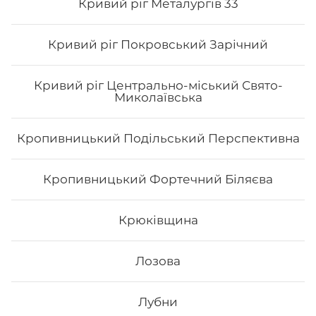
Кривий ріг Металургів 33
Кривий ріг Покровський Зарічний
Кривий ріг Центрально-міський Свято-
Миколаївська
Кропивницький Подільський Перспективна
Кропивницький Фортечний Біляєва
Авторський Блек мак рол
Крюківщина
Лозова
238
₴
Лубни
Хочу