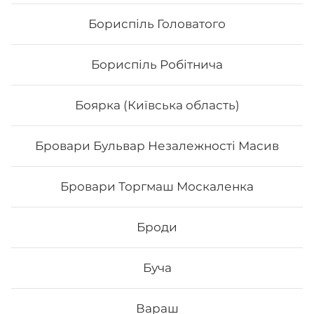
Бориспіль Головатого
Бориспіль Робітнича
Боярка (Київська область)
Бровари Бульвар Незалежності Масив
Бровари Торгмаш Москаленка
Голді гриль
Броди
Буча
345
₴
Хочу
Вараш