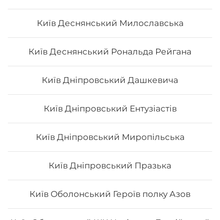
Київ Деснянський Милославська
Авторський Мікс рол
Київ Деснянський Рональда Рейгана
Київ Дніпровський Дашкевича
Київ Дніпровський Ентузіастів
277
₴
Хочу
Київ Дніпровський Миропільська
Київ Дніпровський Празька
Київ Оболонський Героїв полку Азов