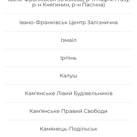
Морайдо
р-н Княгинин, р-н Пасічна)
Івано-Франківськ Центр Залізнична
Ізмаїл
353
₴
Хочу
Ірпінь
Калуш
Кам'янське Лівий Будівельників
Кам'янське Правий Свободи
Камянець-Подільськ