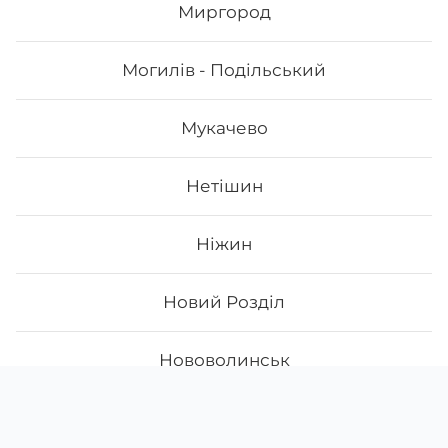
Миргород
Могилів - Подільський
Мукачево
Нетішин
Ніжин
Новий Розділ
Нововолинськ
Скачати
Ми у соцмережах
Новояворівськ
App Store