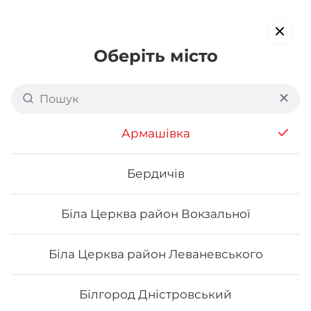
Оберіть місто
Доставка суші в
Личаківському районі
Армашівка
Львова
обирайте страви, які вам подобаються про все інше ми
Бердичів
подбаємо
Біла Церква район Вокзальної
Акція тижня
Сети
Роли від шефа
Біла Церква район Леваневського
Авторські роли
Білгород Дністровський