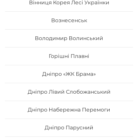
Вінниця Корея Лесі Українки
627
₴
Хочу
Вознесенськ
Володимир Волинський
Горішні Плавні
Дніпро «ЖК Брама»
Дніпро Лівий Слобожанський
Дніпро Набережна Перемоги
Сет "Від Шефа"
Дніпро Парусний
Вага: 1450 г Склад: рол гриль голд, авокадо рол з
печеним лососем та манго, філадельфія гриль з манго,