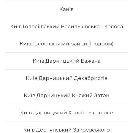
Канів
Сет "Футомакі"
Київ Голосіївський Васильківська - Колоса
Вага: 1170 г Склад: футо з куркою, футо зі смаженим
тунцем, футо асорті, футо з лососем
Київ Голосіївський район (Іподром)
618
₴
Хочу
Київ Дарницький Бажана
Київ Дарницький Декабристів
Київ Дарницький Княжий Затон
Київ Дарницький Харківське шосе
Київ Деснянський Закревського