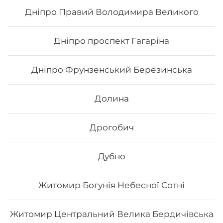
чіз рол, футумак зі смаженим тунцем
Дніпро Правий Володимира Великого
912
₴
Хочу
Дніпро проспект Гагаріна
Дніпро Фрунзенський Березинська
Долина
Дрогобич
Дубно
Житомир Богунія Небесної Сотні
Сет «Сезам»
Житомир Центральний Велика Бердичівська