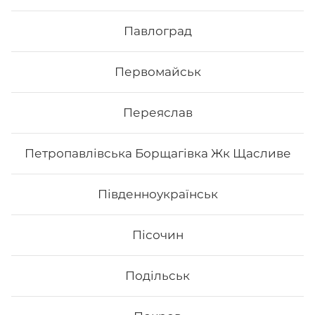
Сет "Філадельфія 50/50"
Павлоград
Вага: 685 г Склад: філадельфія з лососем 1/2,
філадельфія з копченим лососем 1/2, філадельфія з
тунцем 1/2, філадельфія з вугрем 1/2, філадельфія з
Первомайськ
тигровою креветкою 1/2
489
₴
Переяслав
Хочу
Петропавлівська Борщагівка Жк Щасливе
Південноукраїнськ
Пісочин
Подільськ