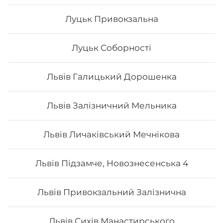
Луцьк Привокзальна
Луцьк Соборності
Львів Галицький Дорошенка
Львів Залізничний Мельника
Львів Личаківський Мечнікова
Сет Преміум
Львів Підзамче, Новознесенська 4
Вага: 1300 г Склад: преміум гриль голд, преміум кінг
Львів Привокзальний Залізнична
рол, преміум авторський авокадо рол, преміум кіото
рол.
Львів Сихів Манастирського