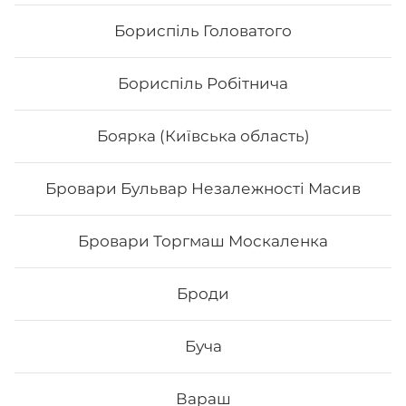
Бориспіль Головатого
Бориспіль Робітнича
Боярка (Київська область)
Бровари Бульвар Незалежності Масив
Бровари Торгмаш Москаленка
Сет «Хокі»
Броди
Філадельфія з авокадо Філадельфія з тунцем 0,5
Філадельфія з тигровою 0,5 Чіз делайт Хікомак манго
тунець Вага:1125 г.
Буча
738
₴
Хочу
Вараш