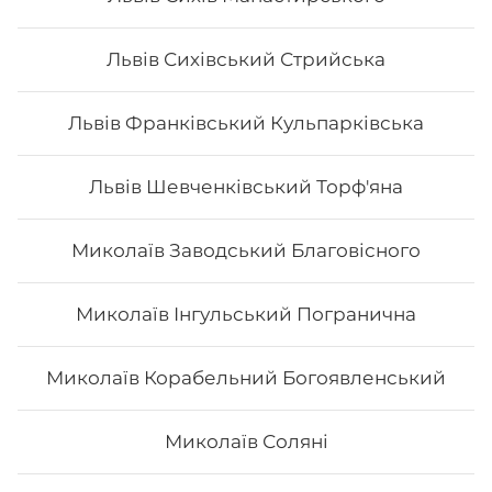
1512
₴
Хочу
Львів Сихівський Стрийська
Львів Франківський Кульпарківська
Львів Шевченківський Торф'яна
Миколаїв Заводський Благовісного
Миколаїв Інгульський Погранична
Миколаїв Корабельний Богоявленський
Сет "Дракони"
Миколаїв Соляні
Вага: 1375 г Склад: зелений дракон, золотий дракон,
вогняний дракон, чорний дракон, червоний дракон