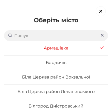
Оберіть місто
Доставка суші в
Личаківському районі
Армашівка
Львова
обирайте страви, які вам подобаються про все інше ми
Бердичів
подбаємо
Біла Церква район Вокзальної
Акція тижня
Сети
Роли від шефа
Біла Церква район Леваневського
Сети
Білгород Дністровський