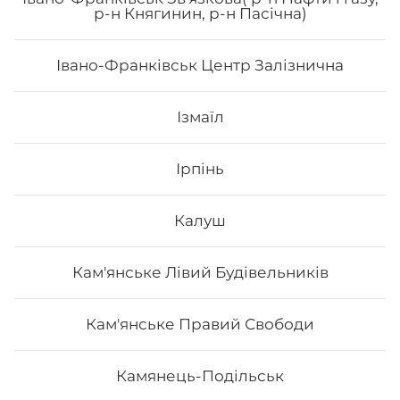
Сет Osama
р-н Княгинин, р-н Пасічна)
Вага: 1180 г Склад: рол гриль голд, спайсі рол 🌶️,
Івано-Франківськ Центр Залізнична
філадельфія з лососем, авокадо рол з лососем
Ізмаїл
827
₴
Хочу
Ірпінь
Калуш
Кам'янське Лівий Будівельників
Кам'янське Правий Свободи
Камянець-Подільськ