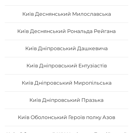
Київ Деснянський Милославська
Сет "Філадельфія" (повна)
Київ Деснянський Рональда Рейгана
Вага: 1375 г Склад: філадельфія з лососем, філадельфія
Київ Дніпровський Дашкевича
з х/к, філадельфія з тунцем, філадельфія з тигровою
креветкою, філадельфія з вугрем
Київ Дніпровський Ентузіастів
934
₴
Хочу
Київ Дніпровський Миропільська
Київ Дніпровський Празька
Київ Оболонський Героїв полку Азов