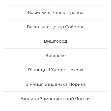
Васильків Ринок 1Травня
Васильків Центр Соборна
Вишгород
Вишневе
Вінницькі Хутори Чехова
Чіз сет
Вінниця Вишенька Порика
Вага: 960 г Склад: макі філа, філадельфія класік з
лососем, чіз рол, блек чіз
Вінниця Замостянський Янгеля