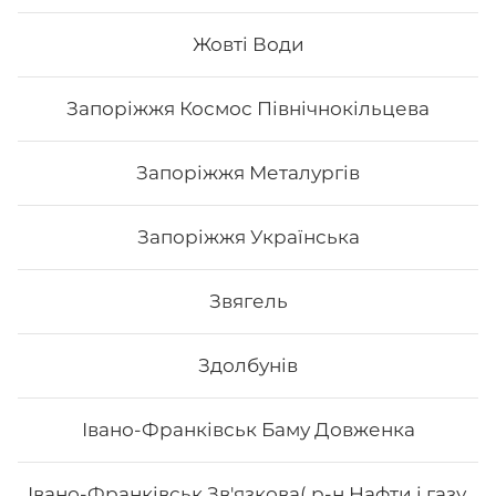
Вага: 1040 г Склад: Хіко Мак, Чіз рол, Каліфорнія зі
смаженим лососем, Каліфорнія з копченим лососем
Жовті Води
Запоріжжя Космос Північнокільцева
568
₴
Хочу
Запоріжжя Металургів
Запоріжжя Українська
Звягель
Здолбунів
Івано-Франківськ Баму Довженка
Івано-Франківськ Зв'язкова( р-н Нафти і газу,