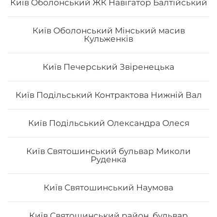
Київ Оболонський ЖК Навігатор Балтійський
Київ Оболонський Мінський масив
Кульженків
Київ Печерський Звіренецька
Сет "Від Шефа 50/50"
Вага: 725 г Склад: рол гриль голд 1/2, футомак з
Київ Подільський Контрактова Нижній Вал
смаженим тунцем 1/2, авокадо рол з печеним лососем
та манго 1/2, філадельфія гриль з манго 1/2, чіз рол 1/2
Київ Подільський Олександра Олеся
484
₴
Хочу
Київ Святошинський бульвар Миколи
Руденка
Київ Святошинський Наумова
Київ Святошинський район, бульвар