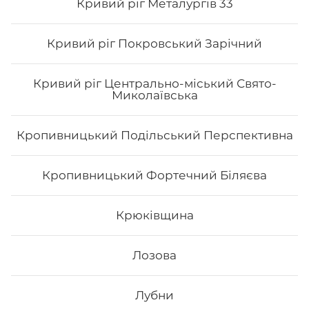
Кривий ріг Металургів 33
Кривий ріг Покровський Зарічний
Кривий ріг Центрально-міський Свято-
Миколаївська
Кропивницький Подільський Перспективна
Кропивницький Фортечний Біляєва
Сет Токіо
Крюківщина
Вага: 1090 г Склад: філа з лососесм ½, філа з тунцем ½,
філа з копч.лососем ½, філа з вугрем ½, філа з
тигровою креветкою ½, філа сезам ½, рол хіко мак
Лозова
673
₴
Лубни
Хочу