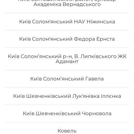
Академіка Вернадського
Київ Солом'янський НАУ Ніжинська
Київ Солом'янський Федора Ернста
Сет «Лайт»
Київ Солом’янський р-н, В. Липківського ЖК
Адамант
Рол Тобо, Чіз рол з лососем, Філадельфія з креветкою
лайт 0.5, Філадельфія з тунцем лайт 0.5, Філадельфія з
Київ Соломʼянський Гавела
лососем 0.5, Авокадо лайт 0.5. Вага: 1110 г
Київ Шевченківський Лук'янівка Іллєнка
822
₴
Хочу
Київ Шевченківський Чорновола
Ковель