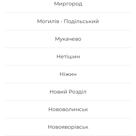
Миргород
1039
₴
Могилів - Подільський
Хочу
Мукачево
Нетішин
Ніжин
Новий Розділ
Нововолинськ
Сет Філадельфія top
Новояворівськ