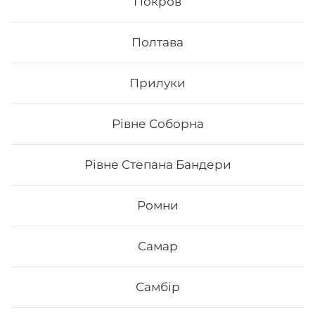
Покров
Сет Макі
Полтава
Вага: 705 г Склад: - Макі з тунцем - Макі філа - Макі з
Прилуки
копченим лососем - Макі з огірком - Макі з лососем -
Макі з манго
Рівне Соборна
437
₴
Хочу
Рівне Степана Бандери
Ромни
Все більше людей користуються послугою
доставки суші додому від Osama sushi в
Самар
Личаківському районі Львова.
Популярність та
актуальність японської кухні обумовлена корисними
та смаковими якостями страв, їх різноманітністю та
екзотичністю. Авторські суші полюбляють практично
Самбір
всі люди, незалежно від віку, статі та положення в
суспільстві.