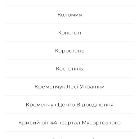
Коломия
Конотоп
Коростень
Костопіль
Fusion
Кременчук Лесі Українки
- Філадельфія з лососем - Філадельфія з тунцем -
Філадельфія сезам - Каліфорнія з лососем в кунжуті
Вага: 1045 г
Кременчук Центр Відродження
578
₴
Хочу
Кривий ріг 44 квартал Мусоргського