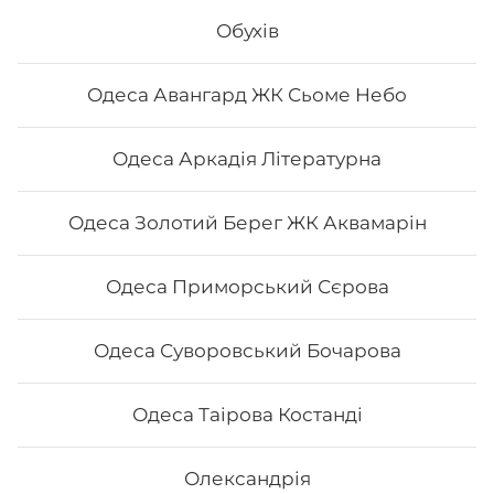
Вага: 1065 г Склад: - Філадельфія з лососем -
Обухів
Філадельфія з вугрем - Філадельфія з креветкою -
Філадельфія сезам
Одеса Авангард ЖК Сьоме Небо
674
₴
Хочу
Одеса Аркадія Літературна
Одеса Золотий Берег ЖК Аквамарін
Одеса Приморський Сєрова
Одеса Суворовський Бочарова
Одеса Таірова Костанді
Олександрія