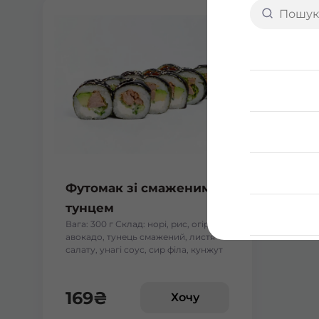
Футомак зі смаженим
тунцем
Вага: 300 г Склад: норі, рис, огірок,
авокадо, тунець смажений, листя
салату, унагі соус, сир філа, кунжут
169
₴
Хочу