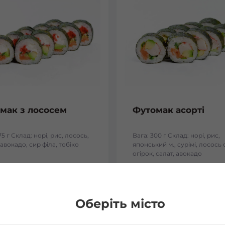
мак з лососем
Футомак асорті
75 г Склад: норі, рис, лосось,
Вага: 300 г Склад: норі, рис,
 авокадо, сир філа, тобіко
японський м., сурімі, лосось 
огірок, салат, авокадо
₴
168
₴
Хочу
Хоч
Оберіть місто