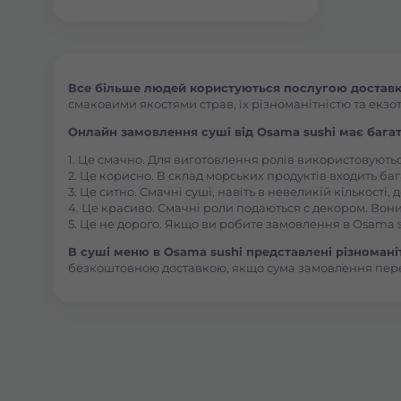
Все більше людей користуються послугою доставки
смаковими якостями страв, їх різноманітністю та екзот
Онлайн замовлення суші від Osama sushi має багат
1. Це смачно. Для виготовлення ролів використовують
2. Це корисно. В склад морських продуктів входить баг
3. Це ситно. Смачні суші, навіть в невеликій кількості
4. Це красиво. Смачні роли подаються с декором. Вони
5. Це не дорого. Якщо ви робите замовлення в Osama s
В суші меню в Osama sushi представлені різноманітн
безкоштовною доставкою, якщо сума замовлення пер