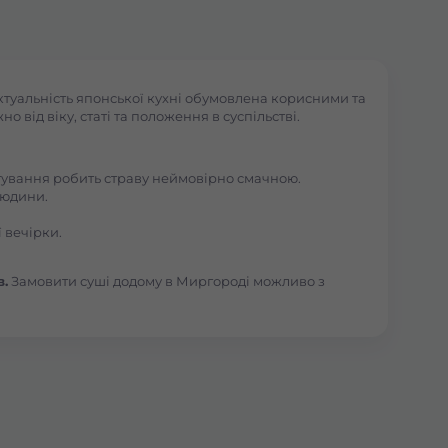
ктуальність японської кухні обумовлена корисними та
 від віку, статі та положення в суспільстві.
отування робить страву неймовірно смачною.
людини.
 вечірки.
в.
Замовити суші додому в Миргороді можливо з