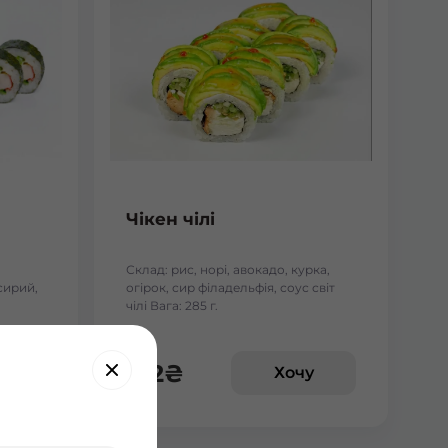
Чікен чілі
Склад: рис, норі, авокадо, курка,
сирий,
огірок, сир філадельфія, соус світ
чілі Вага: 285 г.
172
₴
у
Хочу