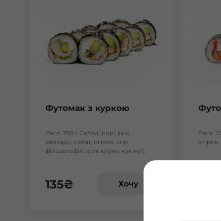
Футомак з куркою
Футо
Вага: 290 г Склад: норі, рис,
Вага: 2
авокадо, салат, огірок, сир
огірок,
філадельфія, філе курки, кунжут,
унагі соус
135
₴
167
Хочу