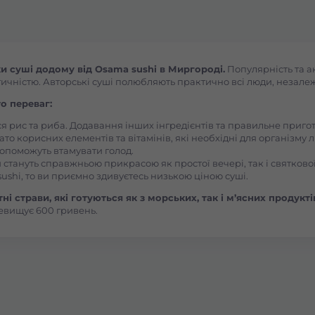
Боярка (Київська область)
Бровари Бульвар Незалежності Масив
 суші додому від Osama sushi в Миргороді.
Популярність та а
ичністю. Авторські суші полюбляють практично всі люди, незалежно
Бровари Торгмаш Москаленка
о переваг:
ся рис та риба. Додавання інших інгредієнтів та правильне приг
ато корисних елементів та вітамінів, які необхідні для організму 
Броди
, допоможуть втамувати голод.
 стануть справжньою прикрасою як простої вечері, так і святкової
ushi, то ви приємно здивуєтесь низькою ціною суші.
Буча
і страви, які готуються як з морських, так і м’ясних продукті
евищує 600 гривень.
Вараш
Васильків Ринок 1Травня
Васильків Центр Соборна