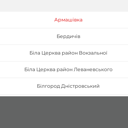
Армашівка
Бердичів
Біла Церква район Вокзальної
Біла Церква район Леваневського
Білгород Дністровський
Бориспіль Головатого
Бориспіль Робітнича