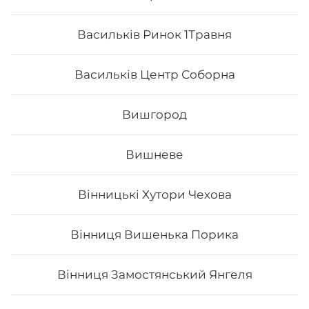
Васильків Ринок 1Травня
Васильків Центр Соборна
Вишгород
Вишневе
Каліфорнія з лососем в ікрі
Вінницькі Хутори Чехова
Вага: 255 г Склад: норі, рис, огірок, авокадо, тобіко
(зверху), лосось філе, японський м.
Вінниця Вишенька Порика
Вінниця Замостянський Янгеля
178
₴
Хочу