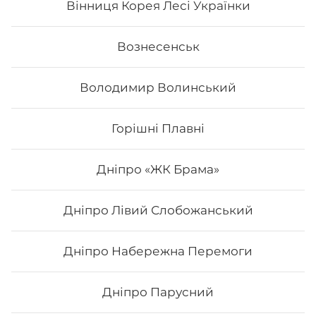
Вінниця Корея Лесі Українки
Вознесенськ
Володимир Волинський
Горішні Плавні
Дніпро «ЖК Брама»
Дніпро Лівий Слобожанський
Каліфорнія з копченим лососем
Дніпро Набережна Перемоги
Вага: 265 г. Склад: норі, рис, копчений лосось,
авокадо, огірок, сир філадельфія, кунжут
Дніпро Парусний