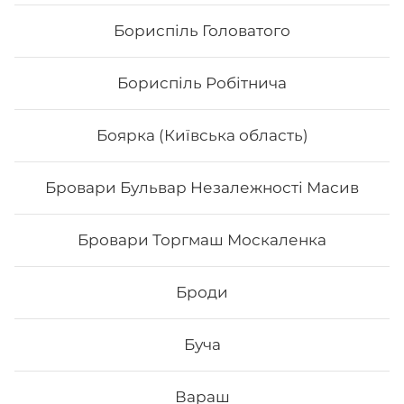
Бориспіль Головатого
Бориспіль Робітнича
Боярка (Київська область)
Бровари Бульвар Незалежності Масив
Каліфорнія з лососем
Бровари Торгмаш Москаленка
Вага: 255 г Склад: норі, рис, тобіко, лосось, ср
філадельфія, огірок
Броди
187
₴
Хочу
Буча
Вараш