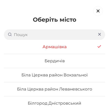
Оберіть місто
Доставка суші в
Мукачеві
обирайте страви, які вам подобаються про все інше ми
Армашівка
подбаємо
Бердичів
Акція тижня
Сети
Роли від шефа
Біла Церква район Вокзальної
Каліфорнія
Біла Церква район Леваневського
Білгород Дністровський