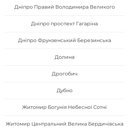
159
₴
Хочу
Дніпро Правий Володимира Великого
Дніпро проспект Гагаріна
Дніпро Фрунзенський Березинська
Долина
Дрогобич
Дубно
Каліфорнія з лососем в кунжуті
Житомир Богунія Небесної Сотні
Вага: 255 г Склад: норі, рис, лосось філе, авокадо,
огірок, японський м., кунжут
Житомир Центральний Велика Бердичівська