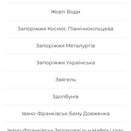
Жовті Води
33
₴
Хочу
Запоріжжя Космос Північнокільцева
Запоріжжя Металургів
Запоріжжя Українська
Звягель
Здолбунів
Івано-Франківськ Баму Довженка
Вода мінеральна
Івано-Франківськ Зв'язкова( р-н Нафти і газу,
Вода мінеральна, газована/негазована 0.5 л.