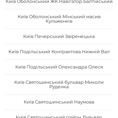
Київ Оболонський ЖК Навігатор Балтійський
Київ Оболонський Мінський масив
Кульженків
Кола 0.75 л
0.75 л.
Київ Печерський Звіренецька
Київ Подільський Контрактова Нижній Вал
45
₴
Хочу
Київ Подільський Олександра Олеся
Київ Святошинський бульвар Миколи
Руденка
Все більше людей користуються послугою
доставки суші додому від Osama sushi в Мукачеві.
Популярність та актуальність японської кухні
Київ Святошинський Наумова
обумовлена корисними та смаковими якостями страв,
їх різноманітністю та екзотичністю. Авторські суші
полюбляють практично всі люди, незалежно від віку,
Київ Святошинський район, бульвар