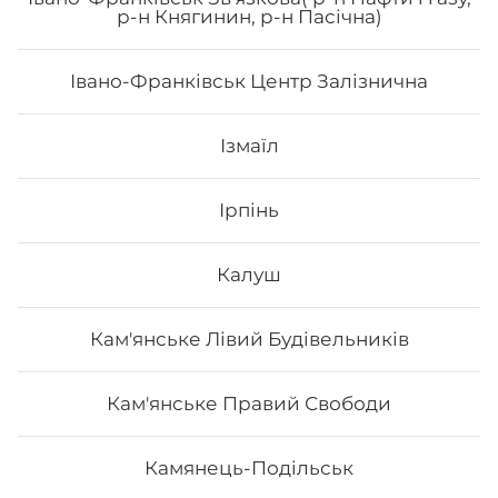
р-н Княгинин, р-н Пасічна)
Івано-Франківськ Центр Залізнична
25
₴
Хочу
Ізмаїл
Ірпінь
Калуш
Кам'янське Лівий Будівельників
Кам'янське Правий Свободи
Камянець-Подільськ
Кола 0.5 л