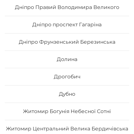
33
₴
Хочу
Дніпро Правий Володимира Великого
Дніпро проспект Гагаріна
Дніпро Фрунзенський Березинська
Долина
Дрогобич
Дубно
Напій Fanta
Житомир Богунія Небесної Сотні
0,33 л
Житомир Центральний Велика Бердичівська