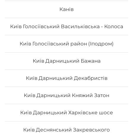
Канів
0.5 л
Київ Голосіївський Васильківська - Колоса
35
₴
Хочу
Київ Голосіївський район (Іподром)
Київ Дарницький Бажана
Київ Дарницький Декабристів
Київ Дарницький Княжий Затон
Київ Дарницький Харківське шосе
Київ Деснянський Закревського