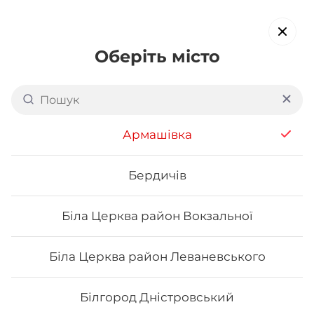
Оберіть місто
Доставка суші в
Мукачеві
обирайте страви, які вам подобаються про все інше ми
Армашівка
подбаємо
Бердичів
Акція тижня
Сети
Роли від шефа
Біла Церква район Вокзальної
Напої
Біла Церква район Леваневського
Білгород Дністровський