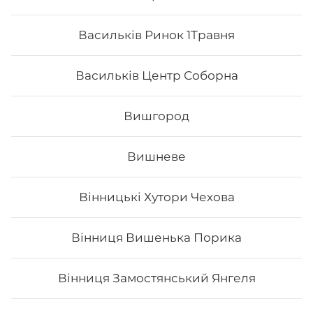
Васильків Ринок 1Травня
Васильків Центр Соборна
Вишгород
Вишневе
Напій Sprite
Вінницькі Хутори Чехова
0,33 л
Вінниця Вишенька Порика
Вінниця Замостянський Янгеля
33
₴
Хочу