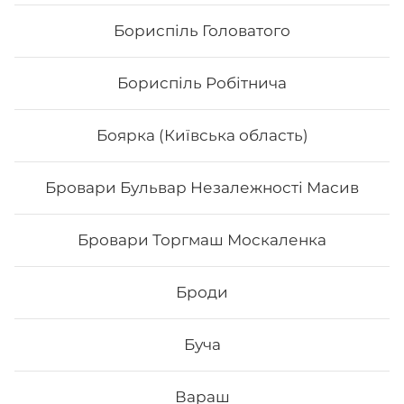
Бориспіль Головатого
Бориспіль Робітнича
Боярка (Київська область)
Бровари Бульвар Незалежності Масив
Холодний чай «Fuze tea”
Бровари Торгмаш Москаленка
Холодний чай “Fuze tea” 0.5 л.
Броди
40
₴
Хочу
Буча
Вараш