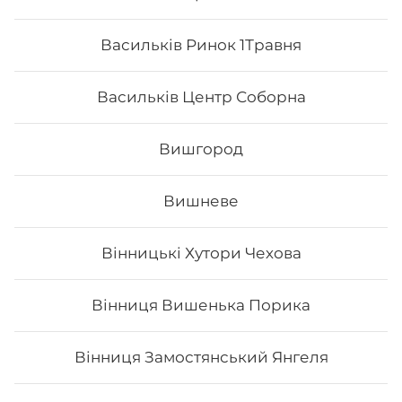
Васильків Ринок 1Травня
Васильків Центр Соборна
Вишгород
Вишневе
Вінницькі Хутори Чехова
Футомак з лососем
Вінниця Вишенька Порика
Вага: 275 г Склад: норі, рис, лосось, огірок, авокадо,
сир філа, тобіко
Вінниця Замостянський Янгеля