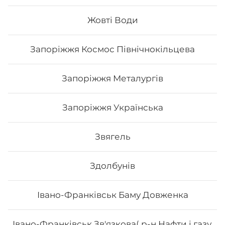
Склад: рис, норі, авокадо, курка, огірок, сир
філадельфія, соус світ чілі Вага: 285 г.
Жовті Води
Запоріжжя Космос Північнокільцева
197
₴
Хочу
Запоріжжя Металургів
Запоріжжя Українська
Звягель
Здолбунів
Івано-Франківськ Баму Довженка
Івано-Франківськ Зв'язкова( р-н Нафти і газу,