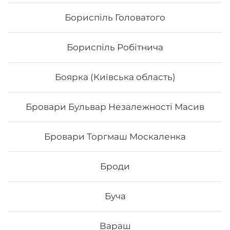
Бориспіль Головатого
Бориспіль Робітнича
Боярка (Київська область)
Бровари Бульвар Незалежності Масив
Бровари Торгмаш Москаленка
Футомак з куркою
Броди
Вага: 290 г Склад: норі, рис, авокадо, салат, огірок, сир
філадельфія, філе курки, кунжут, унагі соус
Буча
152
₴
Хочу
Вараш