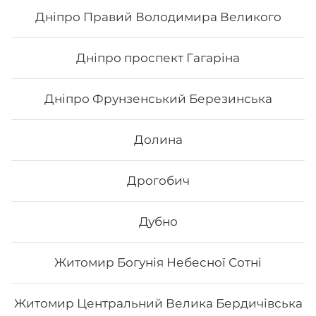
Дніпро Правий Володимира Великого
178
₴
Хочу
Дніпро проспект Гагаріна
Дніпро Фрунзенський Березинська
Долина
Дрогобич
Дубно
Житомир Богунія Небесної Сотні
Чікен чілі
Житомир Центральний Велика Бердичівська