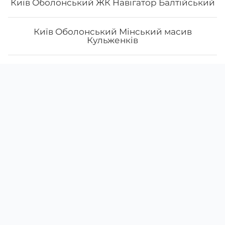
Київ Оболонський ЖК Навігатор Балтійський
Київ Оболонський Мінський масив
Кульженків
Київ Печерський Звіренецька
Скачати
Ми у соцмережах
Instagram
App Store
Київ Подільський Контрактова Нижній Вал
Google Play
Facebook
Київ Подільський Олександра Олеся
38 (066)
269-18-93
38 (050)
321-01-94
Київ Святошинський бульвар Миколи
Руденка
щодня з
10:00
до
22:00
Миколаїв Інгульський Погранична
Київ Святошинський Наумова
Меню
Про нас
Умови доставки
Акції
Київ Святошинський район, бульвар
Відгуки
Наші заклади доставки