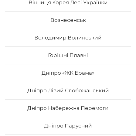
Вінниця Корея Лесі Українки
185
₴
Хочу
Вознесенськ
Володимир Волинський
Горішні Плавні
Дніпро «ЖК Брама»
Дніпро Лівий Слобожанський
Дніпро Набережна Перемоги
Футомак асорті
Дніпро Парусний
Вага: 300 г Склад: норі, рис, японський м., сурімі,
лосось сирий, огірок, салат, авокадо