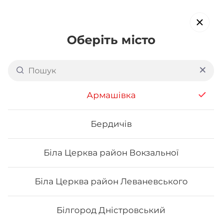
Оберіть місто
Доставка суші в
Інгульському районі
Армашівка
Миколаєва
обирайте страви, які вам подобаються про все інше ми
Бердичів
подбаємо
Біла Церква район Вокзальної
Акція тижня
Сети
Роли від шефа
Біла Церква район Леваневського
Футомаки
Білгород Дністровський