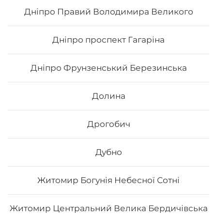
Дніпро Правий Володимира Великого
178
₴
Хочу
Дніпро проспект Гагаріна
Дніпро Фрунзенський Березинська
Долина
Дрогобич
Дубно
Житомир Богунія Небесної Сотні
Чікен чілі
Житомир Центральний Велика Бердичівська