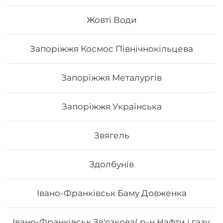
Склад: рис, норі, авокадо, курка, огірок, сир
філадельфія, соус світ чілі Вага: 285 г.
Жовті Води
Запоріжжя Космос Північнокільцева
197
₴
Хочу
Запоріжжя Металургів
Запоріжжя Українська
Звягель
Здолбунів
Івано-Франківськ Баму Довженка
Івано-Франківськ Зв'язкова( р-н Нафти і газу,