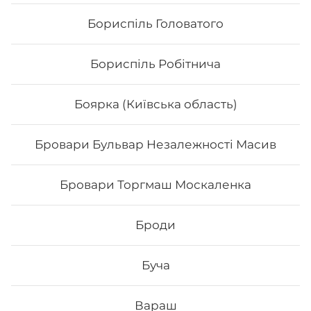
Бориспіль Головатого
Бориспіль Робітнича
Боярка (Київська область)
Бровари Бульвар Незалежності Масив
Бровари Торгмаш Москаленка
Футомак з куркою
Броди
Вага: 290 г Склад: норі, рис, авокадо, салат, огірок, сир
філадельфія, філе курки, кунжут, унагі соус
Буча
152
₴
Хочу
Вараш