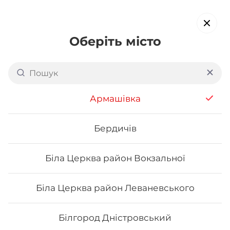
Оберіть місто
Доставка суші в
Корабельному районі
Армашівка
Миколаєва
обирайте страви, які вам подобаються про все інше ми
Бердичів
подбаємо
Біла Церква район Вокзальної
Акція тижня
Сети
Роли від шефа
Біла Церква район Леваневського
Футомаки
Білгород Дністровський