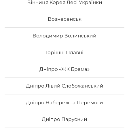
Вінниця Корея Лесі Українки
185
₴
Хочу
Вознесенськ
Володимир Волинський
Горішні Плавні
Дніпро «ЖК Брама»
Дніпро Лівий Слобожанський
Дніпро Набережна Перемоги
Футомак асорті
Дніпро Парусний
Вага: 300 г Склад: норі, рис, японський м., сурімі,
лосось сирий, огірок, салат, авокадо