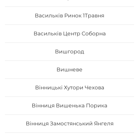
Васильків Ринок 1Травня
Васильків Центр Соборна
Вишгород
Вишневе
Вінницькі Хутори Чехова
Футомак з лососем
Вінниця Вишенька Порика
Вага: 275 г Склад: норі, рис, лосось, огірок, авокадо,
сир філа, тобіко
Вінниця Замостянський Янгеля