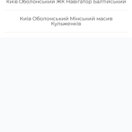
Київ Оболонський ЖК Навігатор Балтійський
Київ Оболонський Мінський масив
Кульженків
Київ Печерський Звіренецька
Скачати
Ми у соцмережах
Instagram
App Store
Київ Подільський Контрактова Нижній Вал
Google Play
Facebook
Київ Подільський Олександра Олеся
38 (097)
831-89-03
38 (066)
585-58-31
Київ Святошинський бульвар Миколи
Руденка
щодня з
10:00
до
22:00
Миколаїв Корабельний Богоявленський
Київ Святошинський Наумова
Меню
Про нас
Умови доставки
Акції
Київ Святошинський район, бульвар
Відгуки
Наші заклади доставки