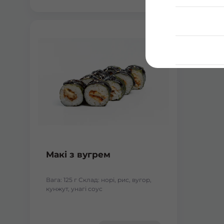
Макі з вугрем
Вага: 125 г Склад: норі, рис, вугор,
кунжут, унагі соус