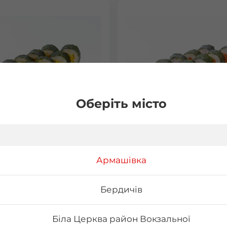
Оберіть місто
 з манго
Макі з лососем
Армашівка
15 г Склад: норі, рис, манго
Вага: 120 г Склад: норі, рис, 
філе
Бердичів
₴
72
₴
Хочу
Хоч
Біла Церква район Вокзальної