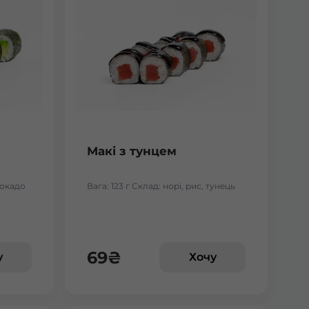
Макі з тунцем
авокадо
Вага: 123 г Склад: норі, рис, тунець
69
₴
у
Хочу