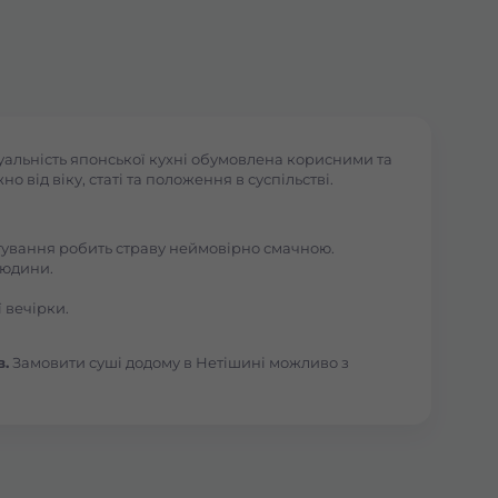
уальність японської кухні обумовлена корисними та
 від віку, статі та положення в суспільстві.
отування робить страву неймовірно смачною.
людини.
 вечірки.
в.
Замовити суші додому в Нетішині можливо з