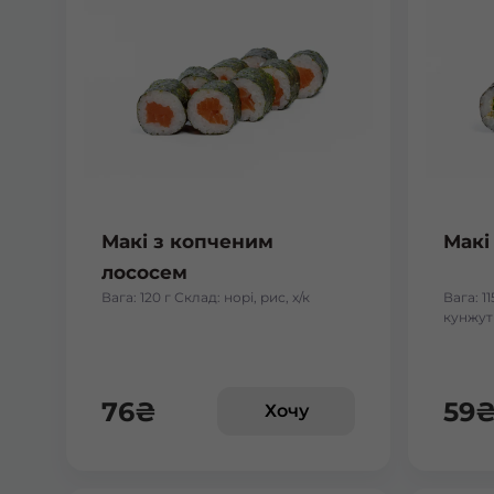
Макі з копченим
Макі
лососем
Вага: 120 г Склад: норі, рис, х/к
Вага: 11
кунжут
76
₴
59
Хочу