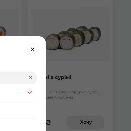
Макі з сурімі
лосось
Вага: 120 г Склад: норі, рис, сурімі,
японський майонез
62
₴
у
Хочу