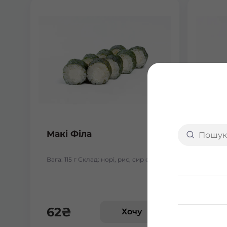
Макі Філа
Макі
Вага: 115 г Склад: норі, рис, сир філа
Вага: 1
62
₴
64
Хочу