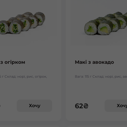
 з огірком
Макі з авокадо
5 г Склад: норі, рис, огірок,
Вага: 115 г Склад: норі, рис, 
₴
62
₴
Хочу
Хоч