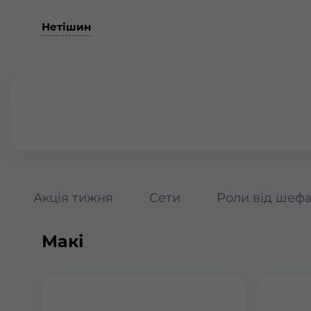
Нетішин
Акція тижня
Сети
Роли від шеф
Макі