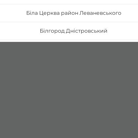
Біла Церква район Леваневського
Білгород Дністровський
Бориспіль Головатого
Бориспіль Робітнича
Боярка (Київська область)
Бровари Бульвар Незалежності Масив
Бровари Торгмаш Москаленка
Броди