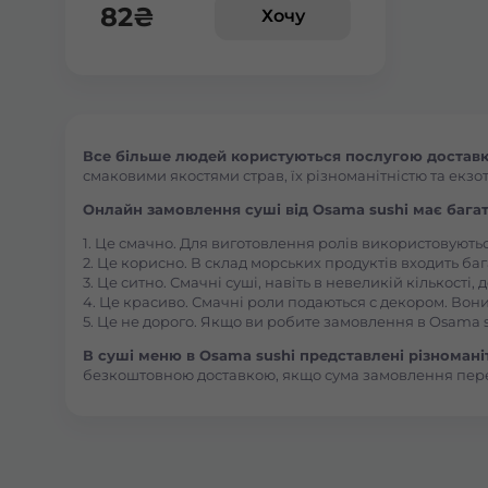
82
₴
Хочу
Все більше людей користуються послугою доставки
смаковими якостями страв, їх різноманітністю та екзот
Онлайн замовлення суші від Osama sushi має багат
1. Це смачно. Для виготовлення ролів використовують
2. Це корисно. В склад морських продуктів входить баг
3. Це ситно. Смачні суші, навіть в невеликій кількості
4. Це красиво. Смачні роли подаються с декором. Вони
5. Це не дорого. Якщо ви робите замовлення в Osama s
В суші меню в Osama sushi представлені різноманітн
безкоштовною доставкою, якщо сума замовлення пер