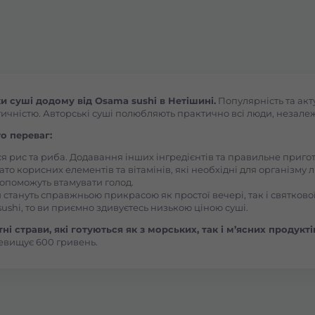
Буча
Вараш
 суші додому від Osama sushi в Нетішині.
Популярність та акт
ичністю. Авторські суші полюбляють практично всі люди, незалежно
Васильків Ринок 1Травня
о переваг:
ся рис та риба. Додавання інших інгредієнтів та правильне приг
Васильків Центр Соборна
ато корисних елементів та вітамінів, які необхідні для організму 
, допоможуть втамувати голод.
 стануть справжньою прикрасою як простої вечері, так і святкової
Вишгород
ushi, то ви приємно здивуєтесь низькою ціною суші.
і страви, які готуються як з морських, так і м’ясних продукті
евищує 600 гривень.
Вишневе
Вінницькі Хутори Чехова