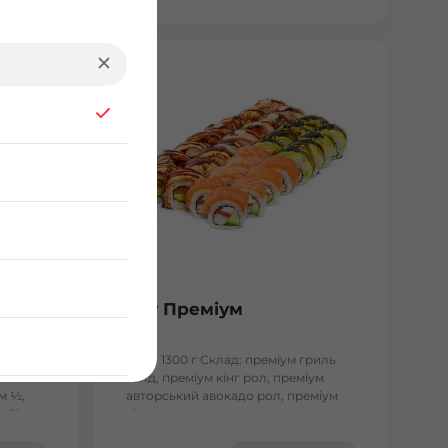
Сет Преміум
сосесм
Вага: 1300 г Склад: преміум гриль
голд, преміум кінг рол, преміум
м ½,
авторський авокадо рол, преміум
, філа
кіото рол.