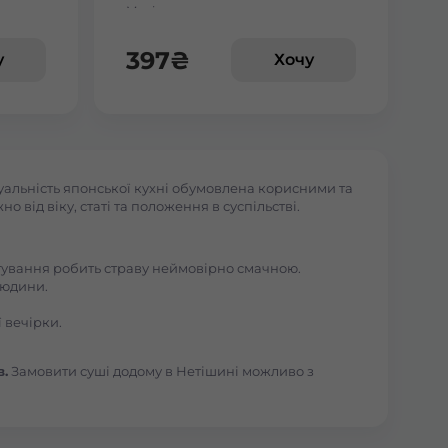
Макі з манго
веткою
397
₴
у
Хочу
уальність японської кухні обумовлена корисними та
 від віку, статі та положення в суспільстві.
отування робить страву неймовірно смачною.
людини.
 вечірки.
в.
Замовити суші додому в Нетішині можливо з