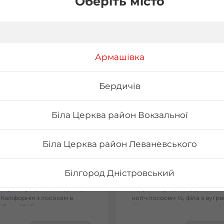
Оберіть місто
Армашівка
Бердичів
Біла Церква район Вокзальної
Біла Церква район Леваневського
on
Сет Токіо
Білгород Дністровський
ельфія з лососем -
Вага: 1090 г Склад: філа з ло
льфія з тунцем - Філадельфія
½, філа з тунцем ½, філа з
 Каліфорнія з лососем в
копч.лососем ½, філа з вугре
Бориспіль Головатого
 Вага: 1045 г
філа з тигровою креветкою ½
сезам ½, рол хіко мак