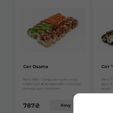
Сет Osama
Сет 
Вага: 1180 г Склад: рол гриль голд,
Вага: 1
спайсі рол 🌶️, філадельфія з лососем,
футо з
авокадо рол з лососем
асорті,
787
₴
588
Хочу