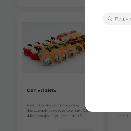
Сет «Лайт»
Fusi
Рол Тобо, Чіз рол з лососем,
- Філад
Філадельфія з креветкою лайт 0.5,
Філаде
Філадельфія з тунцем лайт 0.5,
сезам -
Філадельфія з лососем 0.5, Авокадо
кунжуті
лайт 0.5. Вага: 1110 г