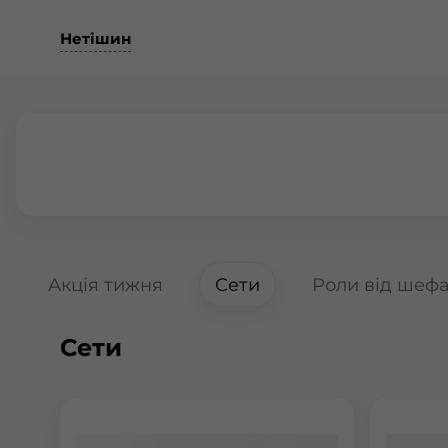
Нетішин
Акція тижня
Сети
Роли від шеф
Сети