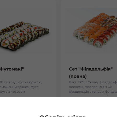
"Футомакі"
Сет "Філадельфія"
(повна)
170 г Склад: футо з куркою,
Вага: 1375 г Склад: філадельфі
і смаженим тунцем, футо
лососем, філадельфія з х/к,
 футо з лососем
філадельфія з тунцем, філаде
тигровою креветкою, філадел
вугрем
₴
884
₴
Хочу
Хоч