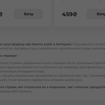
льфія сезам
1/2, філадельфія з вугрем 1/2,
Васильків Центр Соборна
філадельфія з тигровою кре
1/2
₴
459
₴
Хочу
Хоч
Вишгород
Вишневе
 суші додому від Osama sushi в Нетішині.
Популярність та акт
Вінницькі Хутори Чехова
ичністю. Авторські суші полюбляють практично всі люди, незалежно
о переваг:
Вінниця Вишенька Порика
ся рис та риба. Додавання інших інгредієнтів та правильне приг
ато корисних елементів та вітамінів, які необхідні для організму 
, допоможуть втамувати голод.
Вінниця Замостянський Янгеля
 стануть справжньою прикрасою як простої вечері, так і святкової
ushi, то ви приємно здивуєтесь низькою ціною суші.
і страви, які готуються як з морських, так і м’ясних продукті
Вінниця Корея Лесі Українки
евищує 600 гривень.
Вознесенськ