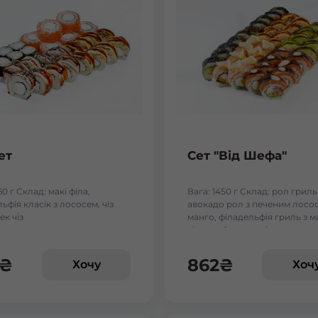
ет
Сет "Від Шефа"
60 г Склад: макі філа,
Вага: 1450 г Склад: рол гриль
ьфія класік з лососем, чіз
авокадо рол з печеним лосос
ек чіз
манго, філадельфія гриль з м
чіз рол, футумак зі смаженим
₴
862
₴
Хочу
Хоч