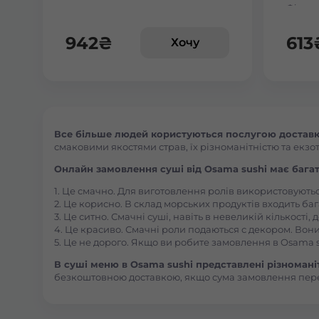
Філаде
942
₴
613
Хочу
Все більше людей користуються послугою доставки
смаковими якостями страв, їх різноманітністю та екзот
Онлайн замовлення суші від Osama sushi має багат
1. Це смачно. Для виготовлення ролів використовують
2. Це корисно. В склад морських продуктів входить баг
3. Це ситно. Смачні суші, навіть в невеликій кількості
4. Це красиво. Смачні роли подаються с декором. Вони
5. Це не дорого. Якщо ви робите замовлення в Osama s
В суші меню в Osama sushi представлені різноманітн
безкоштовною доставкою, якщо сума замовлення пер