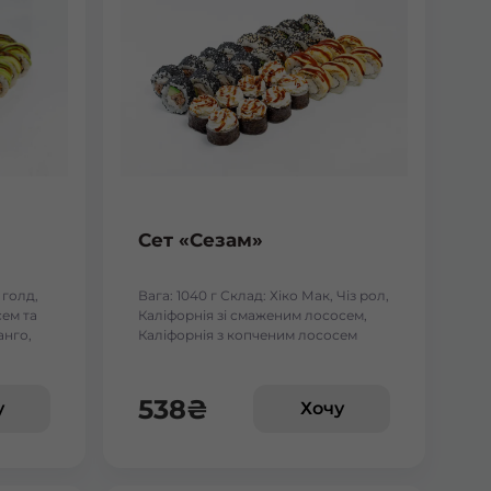
Сет «Сезам»
 голд,
Вага: 1040 г Склад: Хіко Мак, Чіз рол,
ем та
Каліфорнія зі смаженим лососем,
анго,
Каліфорнія з копченим лососем
 тунцем
538
₴
у
Хочу