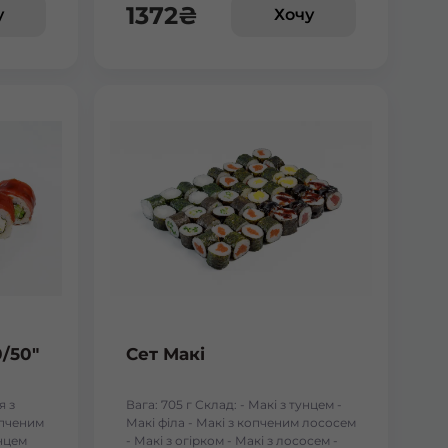
1372
₴
у
Хочу
0/50"
Сет Макі
я з
Вага: 705 г Склад: - Макі з тунцем -
опченим
Макі філа - Макі з копченим лососем
унцем
- Макі з огірком - Макі з лососем -