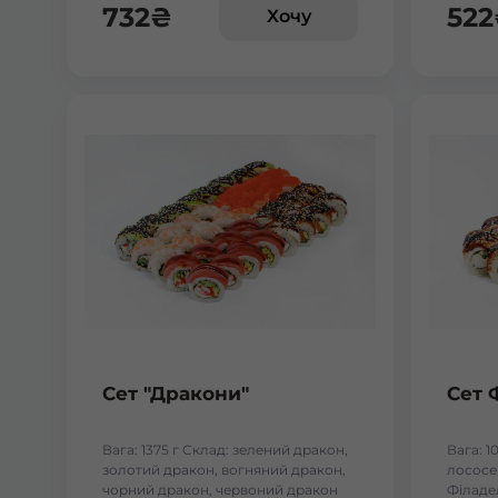
732
₴
522
Хочу
Сет "Дракони"
Сет 
Вага: 1375 г Склад: зелений дракон,
Вага: 1
золотий дракон, вогняний дракон,
лососем
чорний дракон, червоний дракон
Філаде