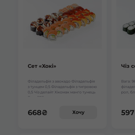
Сет «Хокі»
Чіз с
Філадельфія з авокадо Філадельфія
Вага: 9
з тунцем 0,5 Філадельфія з тигровою
філадел
0,5 Чіз делайт Хікомак манго тунець
рол, бл
Вага:1125 г.
668
₴
597
Хочу