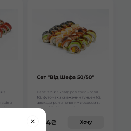
Сет "Від Шефа 50/50"
я з
Вага: 725 г Склад: рол гриль голд
1/2, футомак з смаженим тунцем 1/2,
льфія з
авокадо рол з печеним лососем та
ьфія з
манго 1/2, філадельфія гриль з манго
1/2, чіз рол 1/2
454
₴
у
Хочу