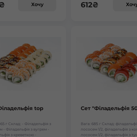
₴
612
₴
Бориспіль Робітнича
Хочу
Хоч
Боярка (Київська область)
Бровари Бульвар Незалежності Масив
Бровари Торгмаш Москаленка
Броди
Буча
Філадельфія top
Сет "Філадельфія 5
Вараш
065 г Склад: - Філадельфія з
Вага: 685 г Склад: філадельфі
Васильків Ринок 1Травня
 - Філадельфія з вугрем -
лососем 1/2, філадельфія з к
льфія з креветкою -
лососем 1/2, філадельфія з т