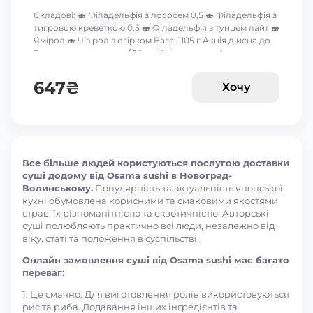
Складові: 🍣 Філадельфія з лососем 0,5 🍣 Філадельфія з
тигровою креветкою 0,5 🍣 Філадельфія з тунцем лайт 🍣
Ямірол 🍣 Чіз рол з огірком Вага: 1105 г Акція дійсна до
9-го серпня включно 🥰 *акційні пропозиції та знижки
між собою не сумуються ☝🏻
647
₴
Хочу
Все більше людей користуються послугою доставки
суші додому від Osama sushi в Новоград-
Волинському.
Популярність та актуальність японської
кухні обумовлена корисними та смаковими якостями
страв, їх різноманітністю та екзотичністю. Авторські
суші полюбляють практично всі люди, незалежно від
віку, статі та положення в суспільстві.
Онлайн замовлення суші від Osama sushi має багато
переваг:
1. Це смачно. Для виготовлення ролів використовуються
рис та риба. Додавання інших інгредієнтів та