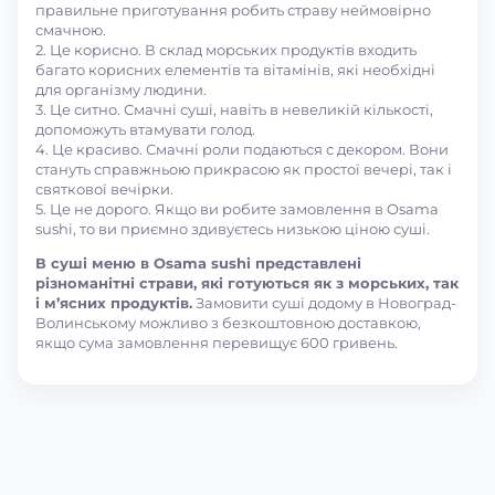
правильне приготування робить страву неймовірно
смачною.
2. Це корисно. В склад морських продуктів входить
багато корисних елементів та вітамінів, які необхідні
для організму людини.
3. Це ситно. Смачні суші, навіть в невеликій кількості,
допоможуть втамувати голод.
4. Це красиво. Смачні роли подаються с декором. Вони
стануть справжньою прикрасою як простої вечері, так і
святкової вечірки.
5. Це не дорого. Якщо ви робите замовлення в Osama
sushi, то ви приємно здивуєтесь низькою ціною суші.
В суші меню в Osama sushi представлені
різноманітні страви, які готуються як з морських, так
і м’ясних продуктів.
Замовити суші додому в Новоград-
Волинському можливо з безкоштовною доставкою,
якщо сума замовлення перевищує 600 гривень.