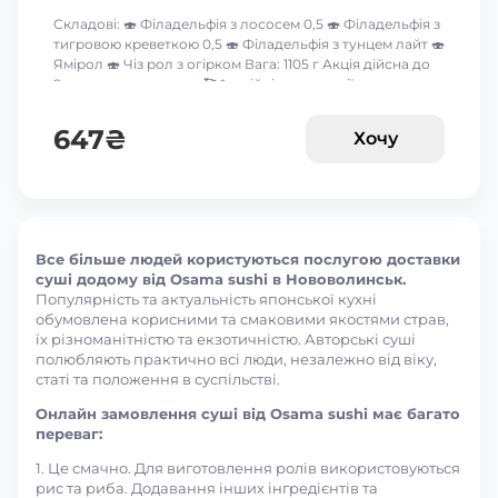
Складові: 🍣 Філадельфія з лососем 0,5 🍣 Філадельфія з
тигровою креветкою 0,5 🍣 Філадельфія з тунцем лайт 🍣
Ямірол 🍣 Чіз рол з огірком Вага: 1105 г Акція дійсна до
9-го серпня включно 🥰 *акційні пропозиції та знижки
між собою не сумуються ☝🏻
647
₴
Хочу
Все більше людей користуються послугою доставки
суші додому від Osama sushi в Нововолинськ.
Популярність та актуальність японської кухні
обумовлена корисними та смаковими якостями страв,
їх різноманітністю та екзотичністю. Авторські суші
полюбляють практично всі люди, незалежно від віку,
статі та положення в суспільстві.
Онлайн замовлення суші від Osama sushi має багато
переваг:
1. Це смачно. Для виготовлення ролів використовуються
рис та риба. Додавання інших інгредієнтів та