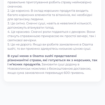
правильне приготування робить страву неймовірно
смачною.
2. Це корисно. В склад морських продуктів входить
багато корисних елементів та вітамінів, які необхідні
для організму людини.
3. Це ситно. Смачні суші, навіть в невеликій кількості,
допоможуть втамувати голод.
4. Це красиво. Смачні роли подаються с декором. Вони
стануть справжньою прикрасою як простої вечері, так і
святкової вечірки.
5. Це не дорого. Якщо ви робите замовлення в Osama
sushi, то ви приємно здивуєтесь низькою ціною суші.
В суші меню в Osama sushi представлені
різноманітні страви, які готуються як з морських, так
і м’ясних продуктів.
Замовити суші додому в
Нововолинськ можливо з безкоштовною доставкою,
якщо сума замовлення перевищує 600 гривень.