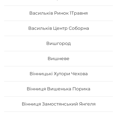
Васильків Ринок 1Травня
Васильків Центр Соборна
Вишгород
Вишневе
Вінницькі Хутори Чехова
Нігірі з печеним лососем
Вінниця Вишенька Порика
Вінниця Замостянський Янгеля
61
₴
Хочу