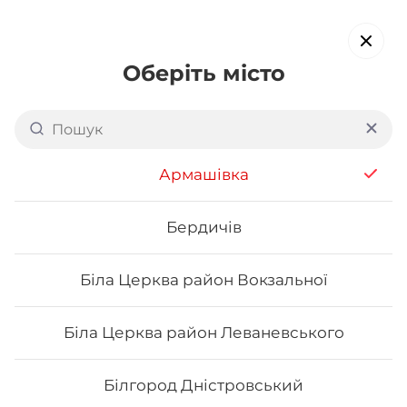
Оберіть місто
Доставка суші в
Новояворівську
Армашівка
обирайте страви, які вам подобаються про все інше ми
подбаємо
Бердичів
Біла Церква район Вокзальної
Акція тижня
Сети
Роли від шефа
Біла Церква район Леваневського
Нігірі
Білгород Дністровський