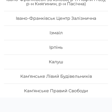
р-н Княгинин, р-н Пасічна)
Івано-Франківськ Центр Залізнична
Ізмаїл
Ірпінь
Калуш
Кам'янське Лівий Будівельників
Кам'янське Правий Свободи
Камянець-Подільськ
Скачати
Ми у соцмережах