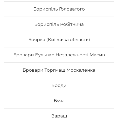
Бориспіль Головатого
Бориспіль Робітнича
Боярка (Київська область)
Бровари Бульвар Незалежності Масив
Нігірі з копченим лососем
Бровари Торгмаш Москаленка
Броди
Буча
64
₴
Хочу
Вараш