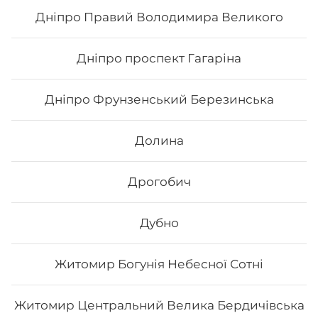
Дніпро Правий Володимира Великого
56
₴
Хочу
Дніпро проспект Гагаріна
Дніпро Фрунзенський Березинська
Все більше людей користуються послугою
доставки суші додому від Osama sushi в
Новояворівську.
Популярність та актуальність
Долина
японської кухні обумовлена корисними та смаковими
якостями страв, їх різноманітністю та екзотичністю.
Авторські суші полюбляють практично всі люди,
Дрогобич
незалежно від віку, статі та положення в суспільстві.
Онлайн замовлення суші від Osama sushi має
багато переваг:
Дубно
1. Це смачно. Для виготовлення ролів
використовуються рис та риба. Додавання інших
Житомир Богунія Небесної Сотні
інгредієнтів та правильне приготування робить страву
неймовірно смачною.
2. Це корисно. В склад морських продуктів входить
багато корисних елементів та вітамінів, які необхідні
Житомир Центральний Велика Бердичівська
для організму людини.