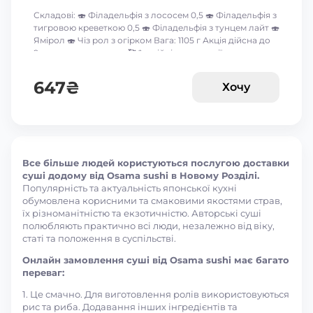
Складові: 🍣 Філадельфія з лососем 0,5 🍣 Філадельфія з
тигровою креветкою 0,5 🍣 Філадельфія з тунцем лайт 🍣
Ямірол 🍣 Чіз рол з огірком Вага: 1105 г Акція дійсна до
9-го серпня включно 🥰 *акційні пропозиції та знижки
між собою не сумуються ☝🏻
647
₴
Хочу
Все більше людей користуються послугою доставки
суші додому від Osama sushi в Новому Розділі.
Популярність та актуальність японської кухні
обумовлена корисними та смаковими якостями страв,
їх різноманітністю та екзотичністю. Авторські суші
полюбляють практично всі люди, незалежно від віку,
статі та положення в суспільстві.
Онлайн замовлення суші від Osama sushi має багато
переваг:
1. Це смачно. Для виготовлення ролів використовуються
рис та риба. Додавання інших інгредієнтів та