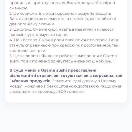
правильне приготування робить страву неймовірно
смачною.
2. Це корисно. В склад морських продуктів входить
багато корисних елементів та вітамінів, які необхідні
для організму людини.
3. Це ситно. Смачні суші, навіть в невеликій кількості,
допоможуть втамувати голод.
4. Це красиво. Смачні роли подаються с декором. Вони
стануть справжньою прикрасою як простої вечері, так і
святкової вечірки.
5. Це не дорого. Якщо ви робите замовлення в Osama
sushi, то ви приємно здивуєтесь низькою ціною суші.
В суші меню в Osama sushi представлені
різноманітні страви, які готуються як з морських, так
і м’ясних продуктів.
Замовити суші додому в Новому
Розділі можливо з безкоштовною доставкою, якщо сума
замовлення перевищує 600 гривень.