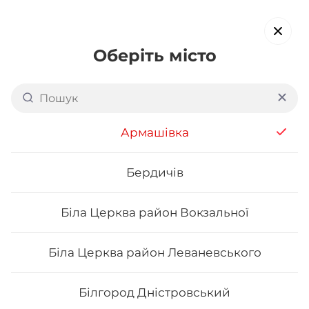
Оберіть місто
Доставка суші в
Одесі:
Сьоме Небо
Армашівка
обирайте страви, які вам подобаються про все інше ми
подбаємо
Бердичів
Біла Церква район Вокзальної
Акція тижня
Сети
Роли від шефа
Біла Церква район Леваневського
Дракони
Білгород Дністровський