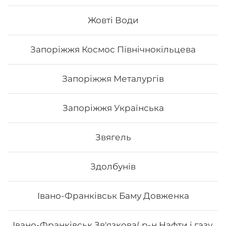
Жовті Води
259
₴
Хочу
Запоріжжя Космос Північнокільцева
Запоріжжя Металургів
Запоріжжя Українська
Звягель
Здолбунів
Івано-Франківськ Баму Довженка
Дракон вогняний
Івано-Франківськ Зв'язкова( р-н Нафти і газу,