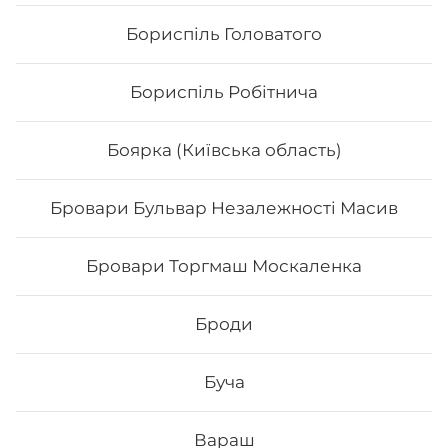
Бориспіль Головатого
Бориспіль Робітнича
Боярка (Київська область)
Бровари Бульвар Незалежності Масив
Червоний дракон
Бровари Торгмаш Москаленка
Вага: 270 г Склад: норі, рис, огірок, тигрова креветка,
сир філа, авокадо, тунець, унагі соус, ікра тобіко
Броди
Буча
207
₴
Хочу
Вараш