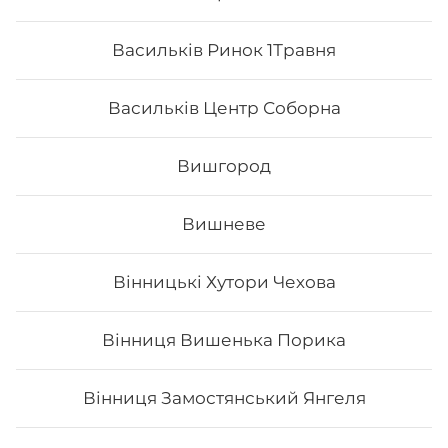
Васильків Ринок 1Травня
Васильків Центр Соборна
Вишгород
Вишневе
Вінницькі Хутори Чехова
Дракон зелений
Вінниця Вишенька Порика
Вага: 275 г Склад: норі, рис, сир філа, вугор, ікра
тобіко, авокадо, унагі соус, кунжут, огірок
Вінниця Замостянський Янгеля
198
₴
Хочу