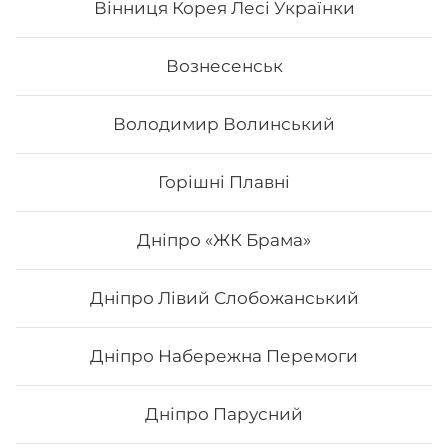
Вінниця Корея Лесі Українки
Вознесенськ
Володимир Волинський
Горішні Плавні
Дніпро «ЖК Брама»
Дніпро Лівий Слобожанський
Дракон золотий
Дніпро Набережна Перемоги
Вага: 255 г Склад: норі, рис, огірок, вугор, тобіко, сир
філа, тигрова креветка
Дніпро Парусний