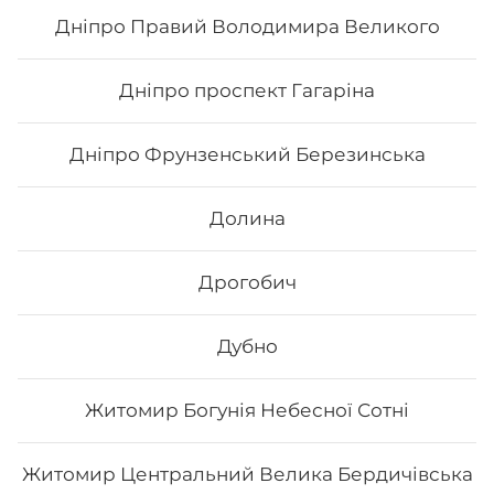
Дніпро Правий Володимира Великого
217
₴
Хочу
Дніпро проспект Гагаріна
Дніпро Фрунзенський Березинська
Долина
Дрогобич
Дубно
Житомир Богунія Небесної Сотні
Дракон чорний
Житомир Центральний Велика Бердичівська
Вага: 285 г Склад: норі, рис, ікра тобіко, авокадо, сир
філа, лосось сирий, вугор, унагі соус, кунжут