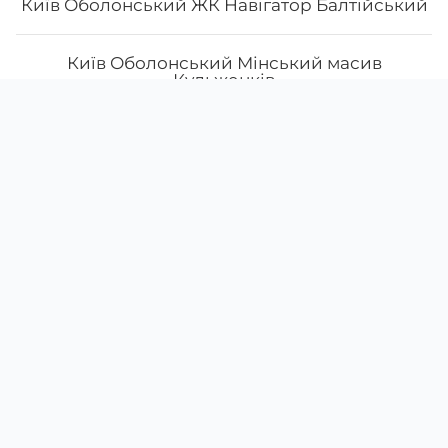
Київ Оболонський ЖК Навігатор Балтійський
Київ Оболонський Мінський масив
Кульженків
Скачати
Ми у соцмережах
Київ Печерський Звіренецька
Instagram
App Store
Google Play
Київ Подільський Контрактова Нижній Вал
38 (066)
993-56-48
Київ Подільський Олександра Олеся
38 (063)
451-38-67
щодня з
10:00
до
22:00
Київ Святошинський бульвар Миколи
Одеса Авангард ЖК Сьоме Небо
Руденка
Меню
Про нас
Умови доставки
Акції
Київ Святошинський Наумова
Відгуки
Наші заклади доставки
Повернення та обмін
Київ Святошинський район, бульвар