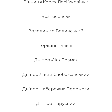
Вінниця Корея Лесі Українки
Вознесенськ
Володимир Волинський
Горішні Плавні
Дніпро «ЖК Брама»
Дніпро Лівий Слобожанський
Каліфорнія з копченим лососем
Дніпро Набережна Перемоги
Вага: 265 г. Склад: норі, рис, копчений лосось,
авокадо, огірок, сир філадельфія, кунжут
Дніпро Парусний