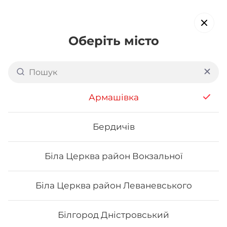
Оберіть місто
Доставка суші в
Одесі:
Сьоме Небо
Армашівка
обирайте страви, які вам подобаються про все інше ми
подбаємо
Бердичів
Біла Церква район Вокзальної
Акція тижня
Сети
Роли від шефа
Біла Церква район Леваневського
Каліфорнія
Білгород Дністровський