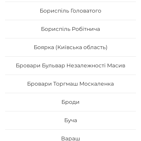
Бориспіль Головатого
Бориспіль Робітнича
Боярка (Київська область)
Бровари Бульвар Незалежності Масив
Каліфорнія з лососем
Бровари Торгмаш Москаленка
Вага: 255 г Склад: норі, рис, тобіко, лосось, ср
філадельфія, огірок
Броди
Буча
206
₴
Хочу
Вараш