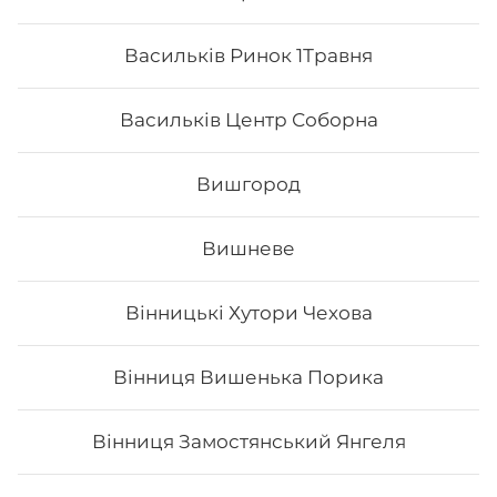
Васильків Ринок 1Травня
Васильків Центр Соборна
Вишгород
Вишневе
Вінницькі Хутори Чехова
Каліфорнія з лососем в ікрі
Вінниця Вишенька Порика
Вага: 255 г Склад: норі, рис, огірок, авокадо, тобіко
(зверху), лосось філе, японський м.
Вінниця Замостянський Янгеля
197
₴
Хочу