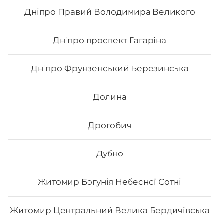
Дніпро Правий Володимира Великого
169
₴
Хочу
Дніпро проспект Гагаріна
Дніпро Фрунзенський Березинська
Долина
Дрогобич
Дубно
Житомир Богунія Небесної Сотні
Каліфорнія з лососем в кунжуті
Житомир Центральний Велика Бердичівська
Вага: 255 г Склад: норі, рис, лосось філе, авокадо,
огірок, японський м., кунжут