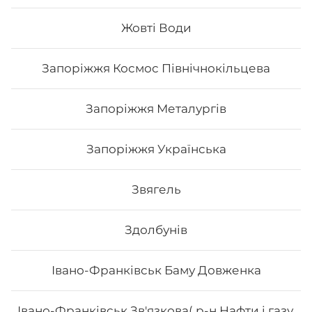
Вага: 330 г Склад: норі, рис, сир філа, вугор, кунжут,
унагі соус
Жовті Води
Запоріжжя Космос Північнокільцева
319
₴
Хочу
Запоріжжя Металургів
Запоріжжя Українська
Звягель
Здолбунів
Івано-Франківськ Баму Довженка
Івано-Франківськ Зв'язкова( р-н Нафти і газу,