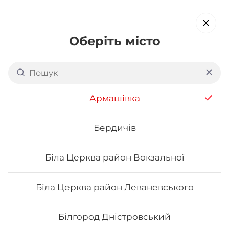
Оберіть місто
Доставка суші в
Приморському районі
Армашівка
Одеси (Аркадія, Фонтан)
обирайте страви, які вам подобаються про все інше ми
Бердичів
подбаємо
Біла Церква район Вокзальної
Акція тижня
Сети
Роли від шефа
Біла Церква район Леваневського
Філадельфія
Білгород Дністровський