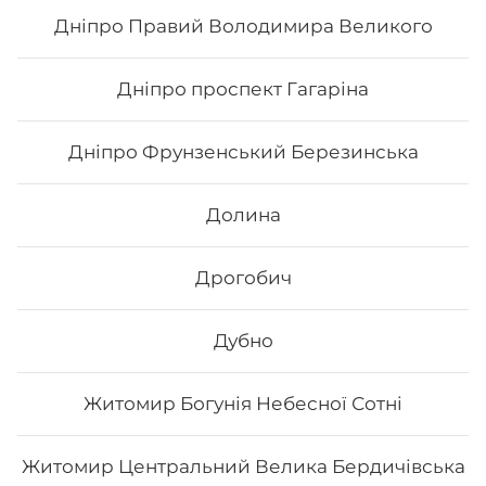
Дніпро Правий Володимира Великого
308
₴
Хочу
Дніпро проспект Гагаріна
Дніпро Фрунзенський Березинська
Долина
Дрогобич
Дубно
Житомир Богунія Небесної Сотні
Філадельфія класична з вугрем
Житомир Центральний Велика Бердичівська