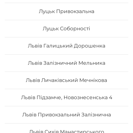
Луцьк Привокзальна
Луцьк Соборності
Львів Галицький Дорошенка
Львів Залізничний Мельника
Львів Личаківський Мечнікова
Філадельфія з копченим лососем
Львів Підзамче, Новознесенська 4
Вага: 270 г Склад: норі, рис, сир філа, огірок, копчений
Львів Привокзальний Залізнична
лосось
Львів Сихів Манастирського