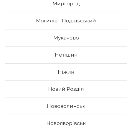
Миргород
358
₴
Могилів - Подільський
Хочу
Мукачево
Нетішин
Ніжин
Новий Розділ
Нововолинськ
Філадельфія з вугрем
Новояворівськ