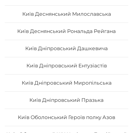
Київ Деснянський Милославська
Філадельфія з тигровою креветкою
Київ Деснянський Рональда Рейгана
Вага: 260 г Склад: норі, рис, сир філа, огірок, тигрова
Київ Дніпровський Дашкевича
креветка
Київ Дніпровський Ентузіастів
196
₴
Хочу
Київ Дніпровський Миропільська
Київ Дніпровський Празька
Київ Оболонський Героїв полку Азов