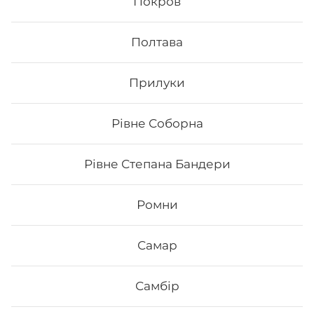
Покров
1. Це смачно. Для виготовлення ролів
використовуються рис та риба. Додавання інших
Полтава
інгредієнтів та правильне приготування робить страву
неймовірно смачною.
2. Це корисно. В склад морських продуктів входить
Прилуки
багато корисних елементів та вітамінів, які необхідні
для організму людини.
3. Це ситно. Смачні суші, навіть в невеликій кількості,
допоможуть втамувати голод.
Рівне Соборна
4. Це красиво. Смачні роли подаються с декором. Вони
стануть справжньою прикрасою як простої вечері, так
і святкової вечірки.
Рівне Степана Бандери
5. Це не дорого. Якщо ви робите замовлення в Osama
sushi, то ви приємно здивуєтесь низькою ціною суші.
Ромни
В суші меню в Osama sushi представлені
різноманітні страви, які готуються як з морських,
так і м’ясних продуктів.
Замовити суші додому в
Приморському районі Одеси (Аркадія, Фонтан)
Самар
можливо з безкоштовною доставкою, якщо сума
замовлення перевищує 600 гривень.
Самбір