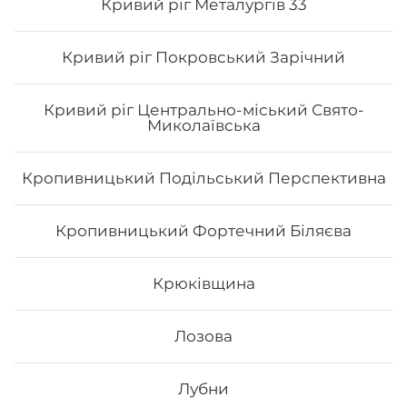
Кривий ріг Металургів 33
Кривий ріг Покровський Зарічний
Кривий ріг Центрально-міський Свято-
Миколаївська
Кропивницький Подільський Перспективна
Кропивницький Фортечний Біляєва
Філадельфія класична з копченим
лососем
Крюківщина
Вага: 310 г Склад: норі, рис, сир філа, х/к
Лозова
289
₴
Лубни
Хочу