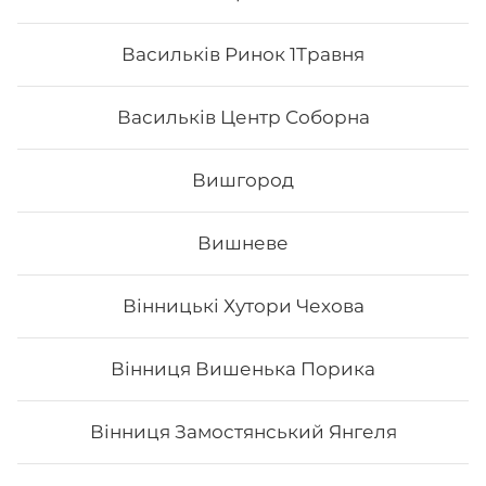
Васильків Ринок 1Травня
Васильків Центр Соборна
Вишгород
Вишневе
Вінницькі Хутори Чехова
Філадельфія з вугрем MAXi (вдвічі
Вінниця Вишенька Порика
більше риби)
Вага: 355 г Склад: рис, норі, сир філадельфія, огірок,
авокадо, вугор, унагі, кунжут білий, кунжут чорний
Вінниця Замостянський Янгеля