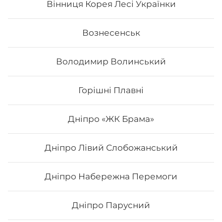
Вінниця Корея Лесі Українки
428
₴
Хочу
Вознесенськ
Володимир Волинський
Горішні Плавні
Дніпро «ЖК Брама»
Дніпро Лівий Слобожанський
Дніпро Набережна Перемоги
Філадельфія з тигровою креветкою
MAXi (Вдвічі більше риби)
Дніпро Парусний
Вага: 310 г. Склад: рис, норі, сир, огірок, авокадо,
креветка.