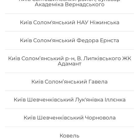
Академіка Вернадського
Київ Солом'янський НАУ Ніжинська
Київ Солом'янський Федора Ернста
Філадельфія з лососем
Київ Солом’янський р-н, В. Липківського ЖК
Адамант
Вага: 270 г Склад: норі, рис, сир філа, огірок, лосось
сирий
Київ Соломʼянський Гавела
Київ Шевченківський Лук'янівка Іллєнка
187
₴
Хочу
Київ Шевченківський Чорновола
Ковель