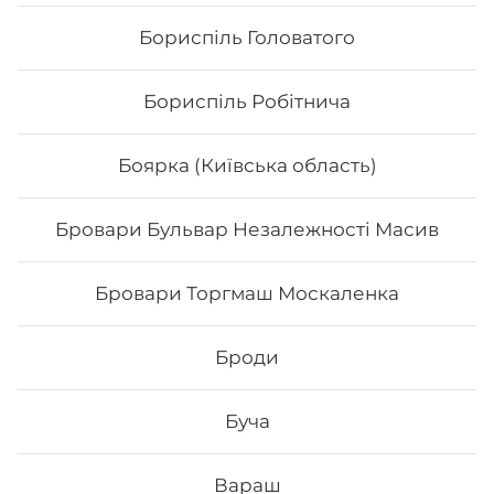
Бориспіль Головатого
Бориспіль Робітнича
Боярка (Київська область)
Бровари Бульвар Незалежності Масив
Бровари Торгмаш Москаленка
Філадельфія з тунцем Maxi(вдвічі
більше риби)
Броди
Вага: 350 г Склад: рис, норі, сир філадельфія, огірок,
авокадо, тунець, унагі .
Буча
348
₴
Хочу
Вараш