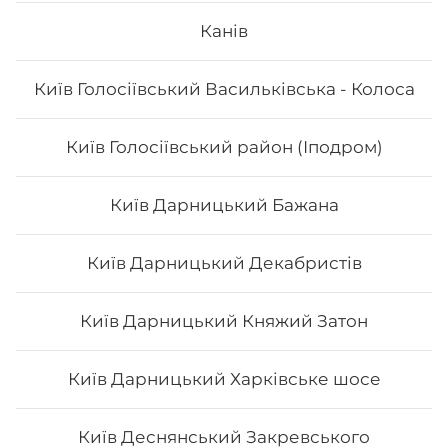
Канів
Філадельфія сезам
Київ Голосіївський Васильківська - Колоса
Вага: 235 г Склад: норі, рис, огірок, сир філа, кунжут
Київ Голосіївський район (Іподром)
124
₴
Хочу
Київ Дарницький Бажана
Київ Дарницький Декабристів
Київ Дарницький Княжий Затон
Київ Дарницький Харківське шосе
Київ Деснянський Закревського