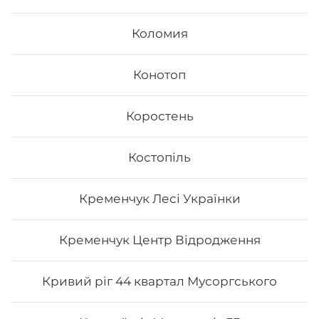
Коломия
Конотоп
Коростень
Костопіль
Філадельфія класична з лососем
Кременчук Лесі Українки
Вага: 310 г Склад: норі, рис, сир філа, лосось
Кременчук Центр Відродження
257
₴
Хочу
Кривий ріг 44 квартал Мусоргського