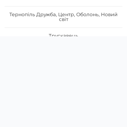
Тернопіль Дружба, Центр, Оболонь, Новий
світ
Трускавець
Скачати
Ми у соцмережах
Ужгород, вул. Миколи Баб'яка, 8
Instagram
App Store
Google Play
Ужгород, проспект Свободи, 5
38 (098)
911-07-55
Умань
38 (095)
649-35-23
щодня з
10:00
до
22:00
Фастів
Одеса Аркадія Літературна
Меню
Про нас
Умови доставки
Акції
Харків Василя Стуса
Відгуки
Наші заклади доставки