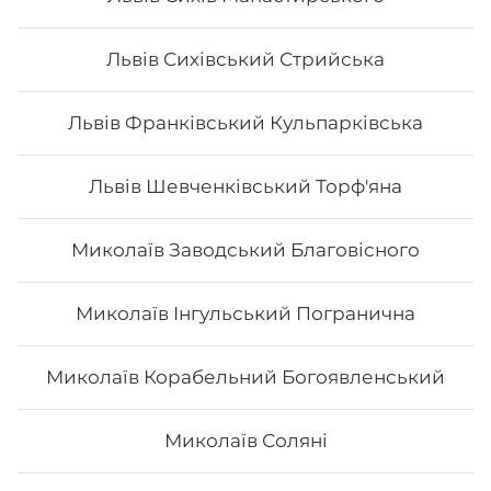
209
₴
Хочу
Львів Сихівський Стрийська
Львів Франківський Кульпарківська
Львів Шевченківський Торф'яна
Миколаїв Заводський Благовісного
Миколаїв Інгульський Погранична
Миколаїв Корабельний Богоявленський
Філадельфія з лососем MAXi(вдвічі
більше риби)
Миколаїв Соляні
Вага: 335 г Склад: рис, норі, сир, огірок, авокадо,
лосось.