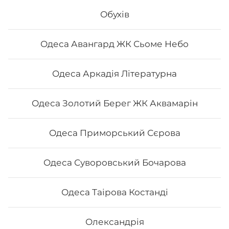
Вага: 290 г Склад: норі, рис, сир філа, огірок, вугор,
Обухів
унагі соус, кунжут
Одеса Авангард ЖК Сьоме Небо
236
₴
Хочу
Одеса Аркадія Літературна
Одеса Золотий Берег ЖК Аквамарін
Одеса Приморський Сєрова
Одеса Суворовський Бочарова
Одеса Таірова Костанді
Олександрія