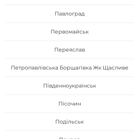
Філадельфія з копченим лососем
MAXi (Вдвічі більше риби)
Павлоград
Вага: 335 г Склад: рис, норі, сир, огірок, авокадо,
копчений лосось.
Первомайськ
368
₴
Переяслав
Хочу
Петропавлівська Борщагівка Жк Щасливе
Все більше людей користуються послугою
Південноукраїнськ
доставки суші додому від Osama sushi в
Приморському районі Одеси (Аркадія, Фонтан).
Популярність та актуальність японської кухні
Пісочин
обумовлена корисними та смаковими якостями страв,
їх різноманітністю та екзотичністю. Авторські суші
полюбляють практично всі люди, незалежно від віку,
Подільськ
статі та положення в суспільстві.
Онлайн замовлення суші від Osama sushi має
багато переваг: