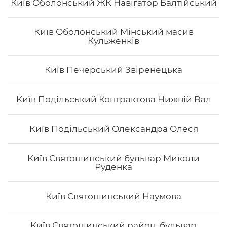
Київ Оболонський ЖК Навігатор Балтійський
Київ Оболонський Мінський масив
Кульженків
Київ Печерський Звіренецька
Філадельфія з тунцем
Вага: 285 г Склад: норі, рис, сир філа, огірок, тунець,
Київ Подільський Контрактова Нижній Вал
унагі соус
Київ Подільський Олександра Олеся
196
₴
Хочу
Київ Святошинський бульвар Миколи
Руденка
Київ Святошинський Наумова
Київ Святошинський район, бульвар