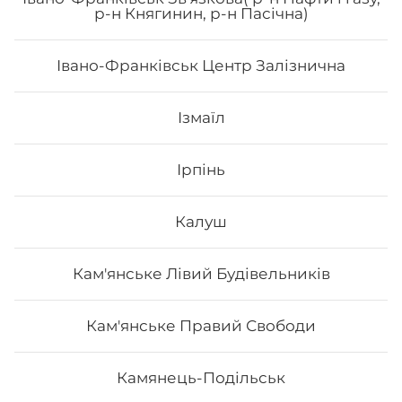
Філадельфія з сурімі та лососем
р-н Княгинин, р-н Пасічна)
Вага: 275 г Склад: норі, рис, авокадо, лосось, сурімі,
Івано-Франківськ Центр Залізнична
сир філадельфія
Ізмаїл
214
₴
Хочу
Ірпінь
Калуш
Кам'янське Лівий Будівельників
Кам'янське Правий Свободи
Камянець-Подільськ