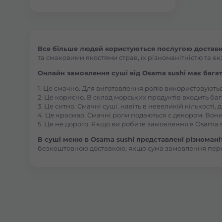
Все більше людей користуються послугою доставки
та смаковими якостями страв, їх різноманітністю та ек
Онлайн замовлення суші від Osama sushi має багат
1. Це смачно. Для виготовлення ролів використовують
2. Це корисно. В склад морських продуктів входить баг
3. Це ситно. Смачні суші, навіть в невеликій кількості
4. Це красиво. Смачні роли подаються с декором. Вони
5. Це не дорого. Якщо ви робите замовлення в Osama s
В суші меню в Osama sushi представлені різноманітн
безкоштовною доставкою, якщо сума замовлення пер