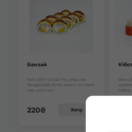
Банзай
Кібо
Вага: 305 г Склад: Рис, норі, сир
Вага: 3
Філадельфія, вугор, манго, тостовий
креветк
сир, унагі соус
тобіко,
220
₴
224
Хочу