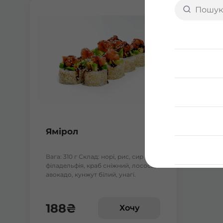
Ямірол
Вага: 310 г Склад: норі, рис, сир
філадельфія, краб сніжний, лосось,
авокадо, кунжут білий, унагі.
188
₴
Хочу