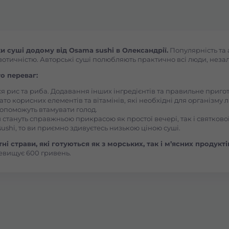
Боярка (Київська область)
Бровари Бульвар Незалежності Масив
 суші додому від Osama sushi в Олександрії.
Популярність та 
зотичністю. Авторські суші полюбляють практично всі люди, незалеж
Бровари Торгмаш Москаленка
о переваг:
ся рис та риба. Додавання інших інгредієнтів та правильне приг
ато корисних елементів та вітамінів, які необхідні для організму 
Броди
, допоможуть втамувати голод.
 стануть справжньою прикрасою як простої вечері, так і святкової
ushi, то ви приємно здивуєтесь низькою ціною суші.
Буча
і страви, які готуються як з морських, так і м’ясних продукті
евищує 600 гривень.
Вараш
Васильків Ринок 1Травня
Васильків Центр Соборна