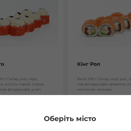
то
Кінг Рол
00 г Склад: рис, норі,
Вага: 290 г Склад: норі, рис, 
а, лосось сирий, огірок,
сир філадельфія, креветка, л
 сир філадельфія, унагі
копчений, авокадо.
₴
268
₴
Хочу
Хоч
Оберіть місто