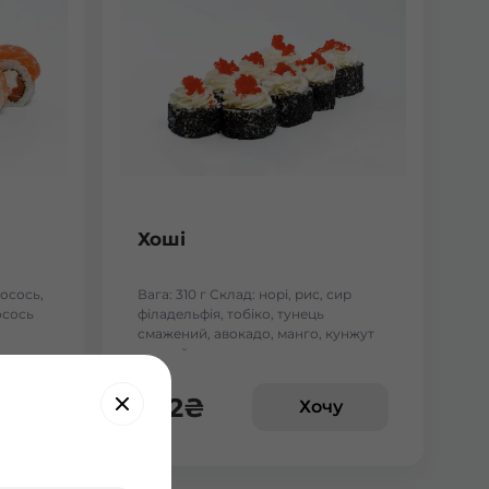
Хоші
лосось,
Вага: 310 г Склад: норі, рис, сир
осось
філадельфія, тобіко, тунець
смажений, авокадо, манго, кунжут
чорний.
222
₴
у
Хочу