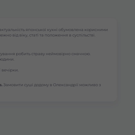
актуальність японської кухні обумовлена корисними
но від віку, статі та положення в суспільстві.
отування робить страву неймовірно смачною.
людини.
 вечірки.
в.
Замовити суші додому в Олександрії можливо з