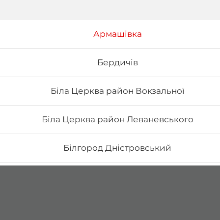
Армашівка
Бердичів
Біла Церква район Вокзальної
Біла Церква район Леваневського
Білгород Дністровський
Бориспіль Головатого
Бориспіль Робітнича