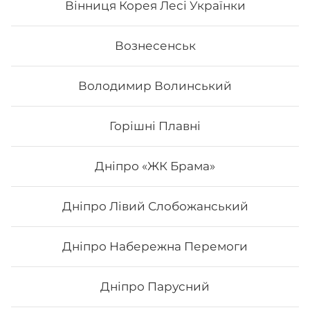
Вінниця Корея Лесі Українки
Вознесенськ
Володимир Волинський
Горішні Плавні
Дніпро «ЖК Брама»
Дніпро Лівий Слобожанський
Кінг Рол
Дніпро Набережна Перемоги
Вага: 290 г Склад: норі, рис, лосось, сир філадельфія,
креветка, лосось копчений, авокадо.
Дніпро Парусний