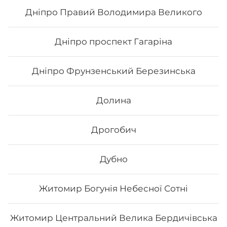
268
₴
Хочу
Дніпро Правий Володимира Великого
Дніпро проспект Гагаріна
Дніпро Фрунзенський Березинська
Долина
Дрогобич
Дубно
Хоші
Житомир Богунія Небесної Сотні
Вага: 310 г Склад: норі, рис, сир філадельфія, тобіко,
тунець смажений, авокадо, манго, кунжут чорний.
Житомир Центральний Велика Бердичівська