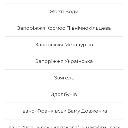
Жовті Води
222
₴
Хочу
Запоріжжя Космос Північнокільцева
Запоріжжя Металургів
Запоріжжя Українська
Звягель
Здолбунів
Івано-Франківськ Баму Довженка
Ямірол
Івано-Франківськ Зв'язкова( р-н Нафти і газу,
Вага: 310 г Склад: норі, рис, сир філадельфія, краб