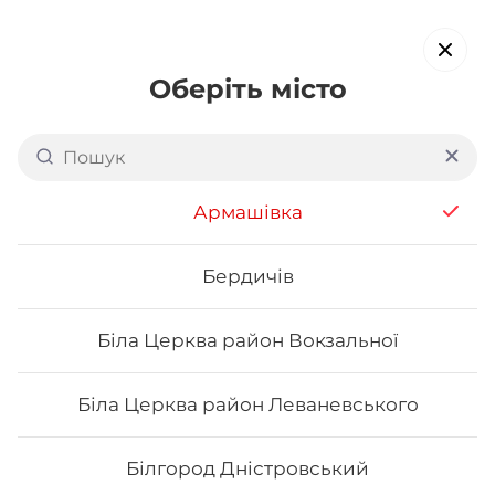
Оберіть місто
Доставка суші в
Павлограді
обирайте страви, які вам подобаються про все інше ми
Армашівка
подбаємо
Бердичів
Акція тижня
Сети
Роли від шефа
Біла Церква район Вокзальної
Новинки
Біла Церква район Леваневського
Білгород Дністровський