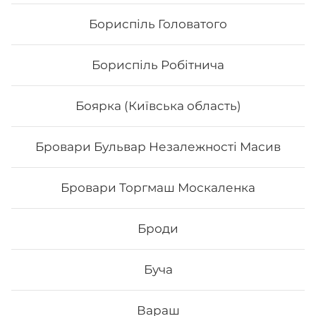
Бориспіль Головатого
Бориспіль Робітнича
Боярка (Київська область)
Бровари Бульвар Незалежності Масив
Банзай
Бровари Торгмаш Москаленка
Вага: 305 г Склад: Рис, норі, сир Філадельфія, вугор,
манго, тостовий сир, унагі соус
Броди
220
₴
Хочу
Буча
Вараш