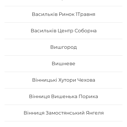
Васильків Ринок 1Травня
Васильків Центр Соборна
Вишгород
Вишневе
Кібото
Вінницькі Хутори Чехова
Вага: 300 г Склад: рис, норі, креветка, лосось сирий,
огірок, тобіко, сир філадельфія, унагі
Вінниця Вишенька Порика
Вінниця Замостянський Янгеля
224
₴
Хочу