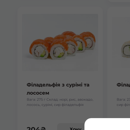
Філадельфія з сурімі та
Філа
лососем
Вага: 275 г Склад: норі, рис, авокадо,
Вага: 2
лосось, сурімі, сир філадельфія
сир філ
204
₴
109
Хочу