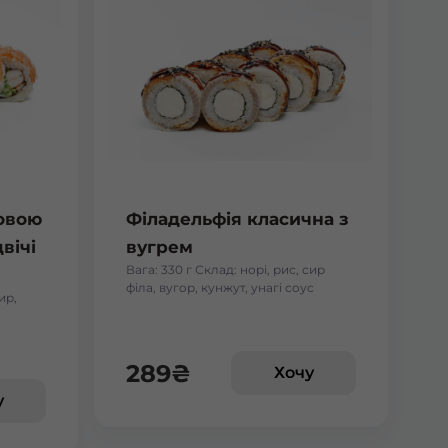
ровою
Філадельфія класична з
вічі
вугрем
Вага: 330 г Склад: норі, рис, сир
філа, вугор, кунжут, унагі соус
ир,
289
₴
Хочу
у