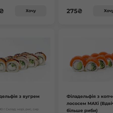
₴
275
₴
Хочу
Хоч
Бориспіль Робітнича
Боярка (Київська область)
Бровари Бульвар Незалежності Масив
Бровари Торгмаш Москаленка
Броди
Буча
дельфія з вугрем
Філадельфія з коп
Вараш
лососем MAXi (Вдві
90 г Склад: норі, рис, сир
більше риби)