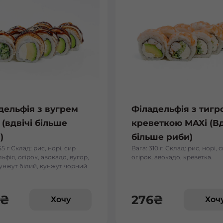
дельфія з вугрем
Філадельфія з тиг
 (вдвічі більше
креветкою MAXi (Вд
)
більше риби)
55 г Склад: рис, норі, сир
Вага: 310 г. Склад: рис, норі, с
ьфія, огірок, авокадо, вугор,
огірок, авокадо, креветка.
кунжут білий, кунжут чорний
₴
276
₴
Хочу
Хоч