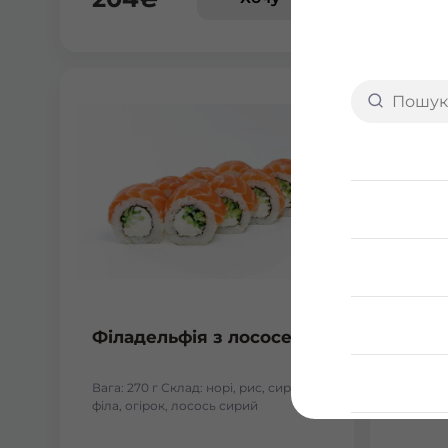
Філадельфія з лососем
Філа
лосо
Вага: 270 г Склад: норі, рис, сир
Вага: 3
філа, огірок, лосось сирий
лосось