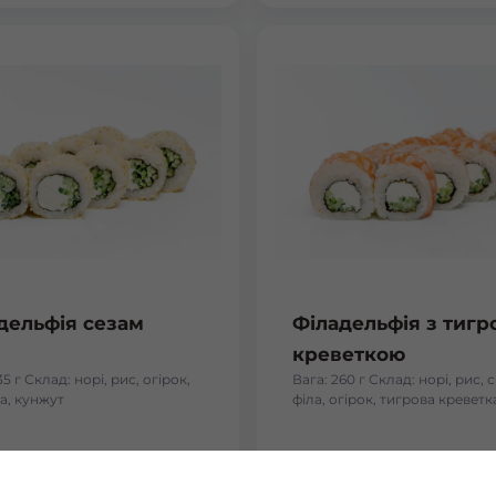
дельфія сезам
Філадельфія з тиг
креветкою
35 г Склад: норі, рис, огірок,
Вага: 260 г Склад: норі, рис, 
а, кунжут
філа, огірок, тигрова креветк
₴
177
₴
Хочу
Хоч