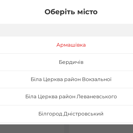
Оберіть місто
Армашівка
Бердичів
Біла Церква район Вокзальної
Біла Церква район Леваневського
дельфія класична з
Філадельфія класич
сем
копченим лососем
Білгород Дністровський
10 г Склад: норі, рис, сир філа,
Вага: 310 г Склад: норі, рис, с
х/к
Бориспіль Головатого