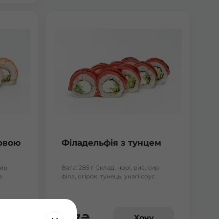
ровою
Філадельфія з тунцем
сир
Вага: 285 г Склад: норі, рис, сир
а
філа, огірок, тунець, унагі соус
177
₴
у
Хочу