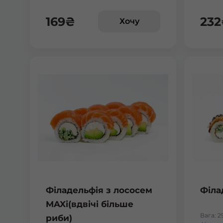
169
₴
232
Хочу
Філадельфія з лососем
Філа
MAXi(вдвічі більше
Вага: 2
риби)