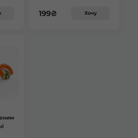
199
₴
у
Хочу
ченим
чі