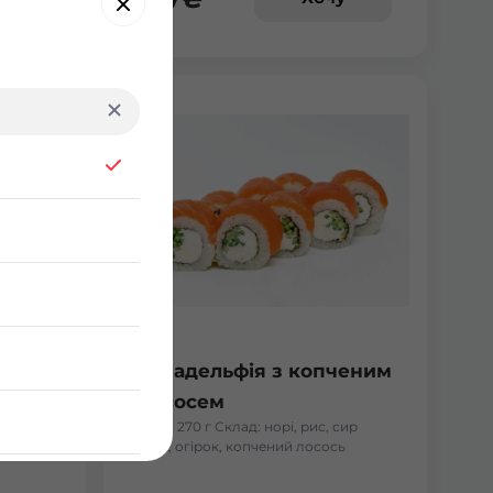
на з
Філадельфія з копченим
лососем
ир філа,
Вага: 270 г Склад: норі, рис, сир
філа, огірок, копчений лосось