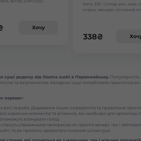
гірок, вугор, унагі соус,
Васильків Ринок 1Травня
Вага: 335 г Склад: рис, норі, с
огірок, авокадо, копчений ло
Васильків Центр Соборна
₴
Хочу
338
₴
Хоч
Вишгород
Вишневе
Вінницькі Хутори Чехова
 суші додому від Osama sushi в Первомайську.
Популярність т
ністю та екзотичністю. Авторські суші полюбляють практично всі л
Вінниця Вишенька Порика
о переваг:
ся рис та риба. Додавання інших інгредієнтів та правильне приг
Вінниця Замостянський Янгеля
ато корисних елементів та вітамінів, які необхідні для організму 
, допоможуть втамувати голод.
 стануть справжньою прикрасою як простої вечері, так і святкової
Вінниця Корея Лесі Українки
ushi, то ви приємно здивуєтесь низькою ціною суші.
і страви, які готуються як з морських, так і м’ясних продукті