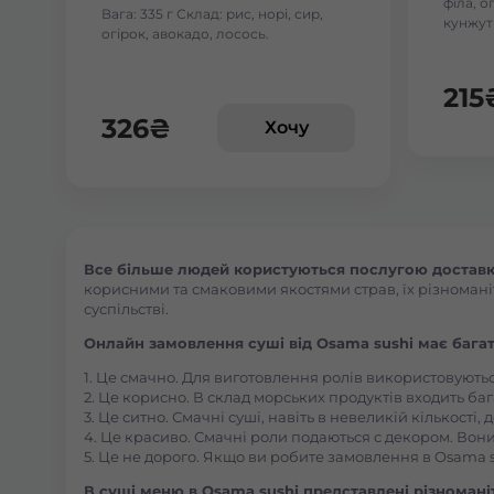
філа, о
Вага: 335 г Склад: рис, норі, сир,
кунжут
огірок, авокадо, лосось.
215
326
₴
Хочу
Все більше людей користуються послугою доставки
корисними та смаковими якостями страв, їх різноманіт
суспільстві.
Онлайн замовлення суші від Osama sushi має багат
1. Це смачно. Для виготовлення ролів використовують
2. Це корисно. В склад морських продуктів входить баг
3. Це ситно. Смачні суші, навіть в невеликій кількості
4. Це красиво. Смачні роли подаються с декором. Вони
5. Це не дорого. Якщо ви робите замовлення в Osama s
В суші меню в Osama sushi представлені різноманітн