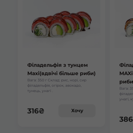
Філадельфія з тунцем
Філа
Maxi(вдвічі більше риби)
MAXi
Вага: 350 г Склад: рис, норі, сир
риби
філадельфія, огірок, авокадо,
Вага: 3
тунець, унагі .
філадел
унагі, 
316
₴
Хочу
386