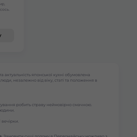
ир,
сось.
у
а актуальність японської кухні обумовлена
юди, незалежно від віку, статі та положення в
отування робить страву неймовірно смачною.
людини.
 вечірки.
в.
Замовити суші додому в Первомайську можливо з