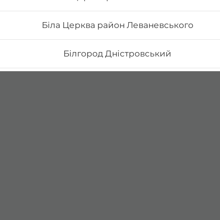
Біла Церква район Леваневського
Білгород Дністровський
Бориспіль Головатого
Бориспіль Робітнича
Боярка (Київська область)
Бровари Бульвар Незалежності Масив
Бровари Торгмаш Москаленка