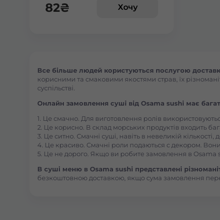
82
₴
Хочу
Все більше людей користуються послугою доставки
корисними та смаковими якостями страв, їх різноманіт
суспільстві.
Онлайн замовлення суші від Osama sushi має багат
1. Це смачно. Для виготовлення ролів використовують
2. Це корисно. В склад морських продуктів входить баг
3. Це ситно. Смачні суші, навіть в невеликій кількості
4. Це красиво. Смачні роли подаються с декором. Вони
5. Це не дорого. Якщо ви робите замовлення в Osama s
В суші меню в Osama sushi представлені різноманітн
безкоштовною доставкою, якщо сума замовлення пер