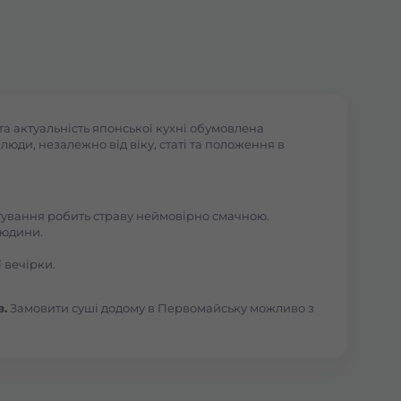
а актуальність японської кухні обумовлена
юди, незалежно від віку, статі та положення в
отування робить страву неймовірно смачною.
людини.
 вечірки.
в.
Замовити суші додому в Первомайську можливо з