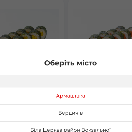
Оберіть місто
 з манго
Макі з лососем
15 г Склад: норі, рис, манго
Вага: 120 г Склад: норі, рис, 
Армашівка
філе
Бердичів
₴
72
₴
Хочу
Хоч
Біла Церква район Вокзальної