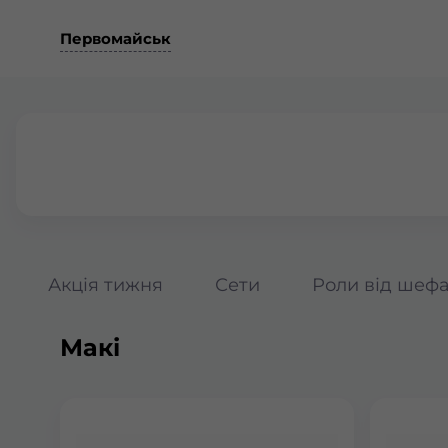
Первомайськ
Акція тижня
Сети
Роли від шеф
Макі