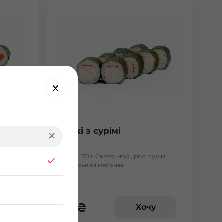
Макі з сурімі
лосось
Вага: 120 г Склад: норі, рис, сурімі,
японський майонез
62
₴
у
Хочу