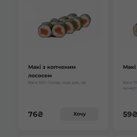
Макі з копченим
Макі
лососем
Вага: 120 г Склад: норі, рис, х/к
Вага: 11
кунжут
76
₴
59
Хочу