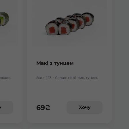
Макі з тунцем
авокадо
Вага: 123 г Склад: норі, рис, тунець
69
₴
у
Хочу