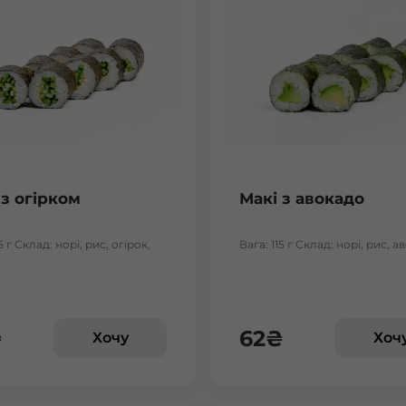
 з огірком
Макі з авокадо
5 г Склад: норі, рис, огірок,
Вага: 115 г Склад: норі, рис, 
₴
62
₴
Хочу
Хоч