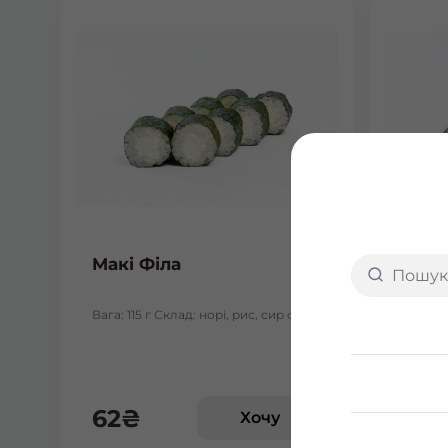
Макі Філа
Макі
Вага: 115 г Склад: норі, рис, сир філа
Вага: 1
62
₴
64
Хочу