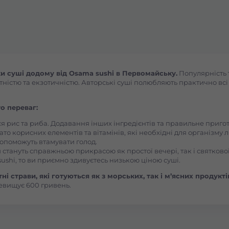
Броди
Буча
Вараш
 суші додому від Osama sushi в Первомайську.
Популярність т
ністю та екзотичністю. Авторські суші полюбляють практично всі л
Васильків Ринок 1Травня
о переваг:
Васильків Центр Соборна
ся рис та риба. Додавання інших інгредієнтів та правильне приг
ато корисних елементів та вітамінів, які необхідні для організму 
, допоможуть втамувати голод.
 стануть справжньою прикрасою як простої вечері, так і святкової
Вишгород
ushi, то ви приємно здивуєтесь низькою ціною суші.
і страви, які готуються як з морських, так і м’ясних продукті
Вишневе
евищує 600 гривень.
Вінницькі Хутори Чехова