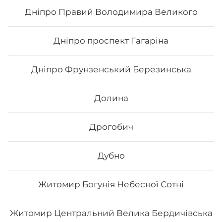
Дніпро Правий Володимира Великого
862
₴
Хочу
Дніпро проспект Гагаріна
Дніпро Фрунзенський Березинська
Долина
Дрогобич
Дубно
Житомир Богунія Небесної Сотні
Сет «Сезам»
Житомир Центральний Велика Бердичівська
Вага: 1040 г Склад: Хіко Мак, Чіз рол, Каліфорнія зі
смаженим лососем, Каліфорнія з копченим лососем