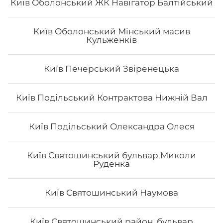
Київ Оболонський ЖК Навігатор Балтійський
Київ Оболонський Мінський масив
Кульженків
Сет "Від Шефа 50/50"
Київ Печерський Звіренецька
Вага: 725 г Склад: рол гриль голд 1/2, футомак з
смаженим тунцем 1/2, авокадо рол з печеним лососем
Київ Подільський Контрактова Нижній Вал
та манго 1/2, філадельфія гриль з манго 1/2, чіз рол 1/2
Київ Подільський Олександра Олеся
454
₴
Хочу
Київ Святошинський бульвар Миколи
Руденка
Київ Святошинський Наумова
Київ Святошинський район, бульвар