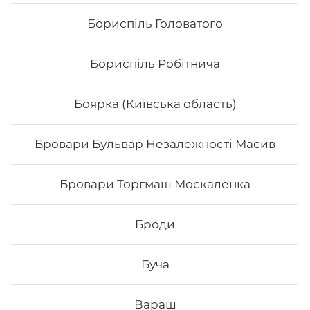
Бориспіль Головатого
Бориспіль Робітнича
Боярка (Київська область)
Бровари Бульвар Незалежності Масив
Сет «Хокі»
Бровари Торгмаш Москаленка
Філадельфія з авокадо Філадельфія з тунцем 0,5
Філадельфія з тигровою 0,5 Чіз делайт Хікомак манго
Броди
тунець Вага:1125 г.
Буча
668
₴
Хочу
Вараш