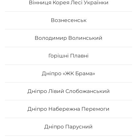
Вінниця Корея Лесі Українки
Вознесенськ
Володимир Волинський
Горішні Плавні
Дніпро «ЖК Брама»
Дніпро Лівий Слобожанський
Сет "Від Шефа"
Дніпро Набережна Перемоги
Вага: 1450 г Склад: рол гриль голд, авокадо рол з
печеним лососем та манго, філадельфія гриль з манго,
Дніпро Парусний
чіз рол, футумак зі смаженим тунцем