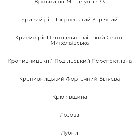
Кривий ріг Металургів 33
Кривий ріг Покровський Зарічний
Кривий ріг Центрально-міський Свято-
Миколаївська
Кропивницький Подільський Перспективна
Сет Токіо
Кропивницький Фортечний Біляєва
Вага: 1090 г Склад: філа з лососесм ½, філа з тунцем ½,
Крюківщина
філа з копч.лососем ½, філа з вугрем ½, філа з
тигровою креветкою ½, філа сезам ½, рол хіко мак
Лозова
612
₴
Хочу
Лубни