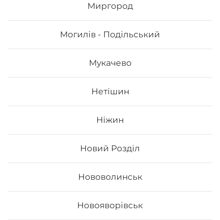
Миргород
942
₴
Хочу
Могилів - Подільський
Мукачево
Нетішин
Ніжин
Новий Розділ
Нововолинськ
Сет Філадельфія top
Новояворівськ
Вага: 1065 г Склад: - Філадельфія з лососем -