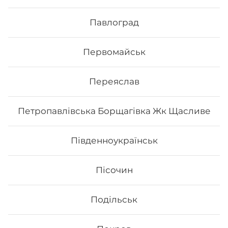
Вага: 685 г Склад: філадельфія з лососем 1/2,
Павлоград
філадельфія з копченим лососем 1/2, філадельфія з
тунцем 1/2, філадельфія з вугрем 1/2, філадельфія з
тигровою креветкою 1/2
Первомайськ
459
₴
Хочу
Переяслав
Петропавлівська Борщагівка Жк Щасливе
Південноукраїнськ
Пісочин
Подільськ