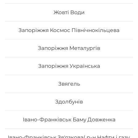
Жовті Води
538
₴
Хочу
Запоріжжя Космос Північнокільцева
Запоріжжя Металургів
Запоріжжя Українська
Звягель
Здолбунів
Івано-Франківськ Баму Довженка
Сет Osama
Івано-Франківськ Зв'язкова( р-н Нафти і газу,