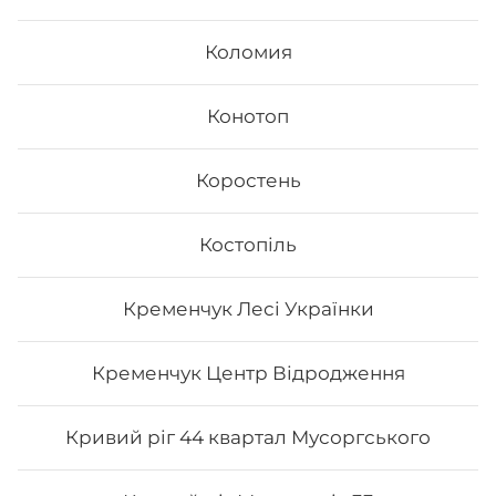
Коломия
Конотоп
Коростень
Fusion
Костопіль
- Філадельфія з лососем - Філадельфія з тунцем -
Філадельфія сезам - Каліфорнія з лососем в кунжуті
Кременчук Лесі Українки
Вага: 1045 г
Кременчук Центр Відродження
522
₴
Хочу
Кривий ріг 44 квартал Мусоргського