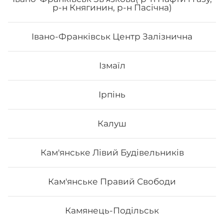
р-н Княгинин, р-н Пасічна)
Вага: 1180 г Склад: рол гриль голд, спайсі рол 🌶️,
філадельфія з лососем, авокадо рол з лососем
Івано-Франківськ Центр Залізнична
787
₴
Хочу
Ізмаїл
Ірпінь
Калуш
Кам'янське Лівий Будівельників
Кам'янське Правий Свободи
Камянець-Подільськ