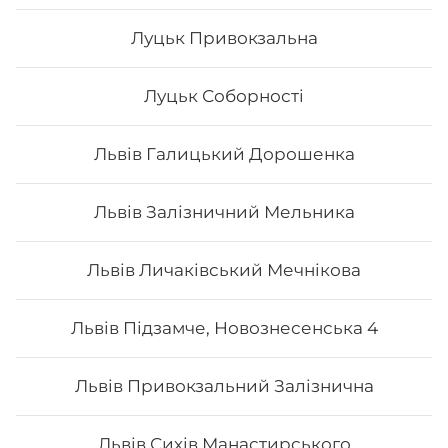
Луцьк Привокзальна
Луцьк Соборності
Львів Галицький Дорошенка
Львів Залізничний Мельника
Львів Личаківський Мечнікова
Сет Преміум
Львів Підзамче, Новознесенська 4
Вага: 1300 г Склад: преміум гриль голд, преміум кінг
рол, преміум авторський авокадо рол, преміум кіото
рол.
Львів Привокзальний Залізнична
1372
₴
Львів Сихів Манастирського
Хочу