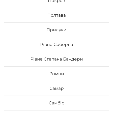
Покров
Сет Макі
Полтава
Вага: 705 г Склад: - Макі з тунцем - Макі філа - Макі з
копченим лососем - Макі з огірком - Макі з лососем -
Макі з манго
Прилуки
397
₴
Рівне Соборна
Хочу
Рівне Степана Бандери
Все більше людей користуються послугою
Ромни
доставки суші додому від Osama sushi в
Первомайську.
Популярність та актуальність
японської кухні обумовлена корисними та смаковими
Самар
якостями страв, їх різноманітністю та екзотичністю.
Авторські суші полюбляють практично всі люди,
незалежно від віку, статі та положення в суспільстві.
Самбір
Онлайн замовлення суші від Osama sushi має
багато переваг: