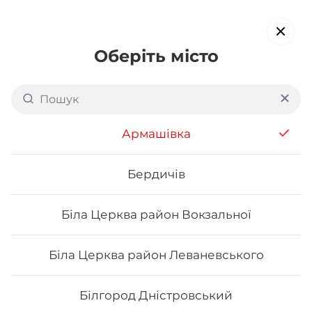
Оберіть місто
Доставка суші в
Первомайську
Армашівка
обирайте страви, які вам подобаються про все інше ми
подбаємо
Бердичів
Біла Церква район Вокзальної
Акція тижня
Сети
Роли від шефа
Біла Церква район Леваневського
Сети
Білгород Дністровський