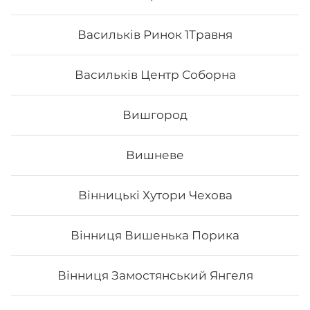
Васильків Ринок 1Травня
Васильків Центр Соборна
Вишгород
Вишневе
Вінницькі Хутори Чехова
Чіз сет
Вінниця Вишенька Порика
Вага: 960 г Склад: макі філа, філадельфія класік з
лососем, чіз рол, блек чіз
Вінниця Замостянський Янгеля
597
₴
Хочу