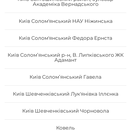
Академіка Вернадського
Київ Солом'янський НАУ Ніжинська
Київ Солом'янський Федора Ернста
Сет «Лайт»
Київ Солом’янський р-н, В. Липківського ЖК
Адамант
Рол Тобо, Чіз рол з лососем, Філадельфія з креветкою
лайт 0.5, Філадельфія з тунцем лайт 0.5, Філадельфія з
лососем 0.5, Авокадо лайт 0.5. Вага: 1110 г
Київ Соломʼянський Гавела
732
₴
Хочу
Київ Шевченківський Лук'янівка Іллєнка
Київ Шевченківський Чорновола
Ковель