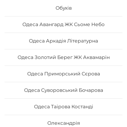
Філадельфія з вугрем - Філадельфія з креветкою -
Філадельфія сезам
Обухів
613
₴
Одеса Авангард ЖК Сьоме Небо
Хочу
Одеса Аркадія Літературна
Одеса Золотий Берег ЖК Аквамарін
Одеса Приморський Сєрова
Одеса Суворовський Бочарова
Одеса Таірова Костанді
Сет "Філадельфія 50/50"
Олександрія