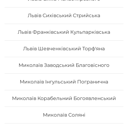
Львів Сихівський Стрийська
Львів Франківський Кульпарківська
Львів Шевченківський Торф'яна
Миколаїв Заводський Благовісного
Миколаїв Інгульський Погранична
Сет "Дракони"
Миколаїв Корабельний Богоявленський
Вага: 1375 г Склад: зелений дракон, золотий дракон,
Миколаїв Соляні
вогняний дракон, чорний дракон, червоний дракон