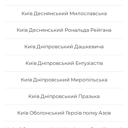
Київ Деснянський Милославська
Сет "Філадельфія" (повна)
Київ Деснянський Рональда Рейгана
Вага: 1375 г Склад: філадельфія з лососем, філадельфія
з х/к, філадельфія з тунцем, філадельфія з тигровою
креветкою, філадельфія з вугрем
Київ Дніпровський Дашкевича
884
₴
Хочу
Київ Дніпровський Ентузіастів
Київ Дніпровський Миропільська
Київ Дніпровський Празька
Київ Оболонський Героїв полку Азов