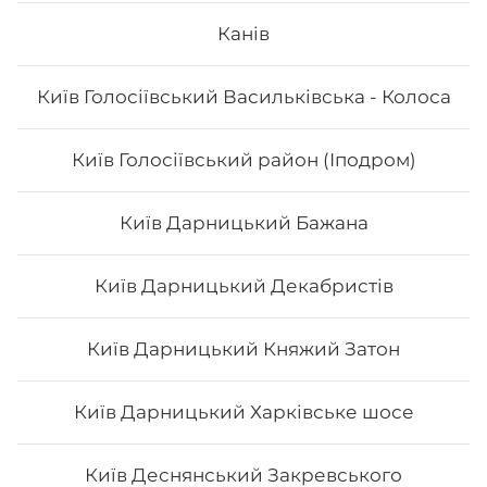
Сет "Футомакі"
Канів
Вага: 1170 г Склад: футо з куркою, футо зі смаженим
Київ Голосіївський Васильківська - Колоса
тунцем, футо асорті, футо з лососем
Київ Голосіївський район (Іподром)
588
₴
Хочу
Київ Дарницький Бажана
Київ Дарницький Декабристів
Київ Дарницький Княжий Затон
Київ Дарницький Харківське шосе
Київ Деснянський Закревського