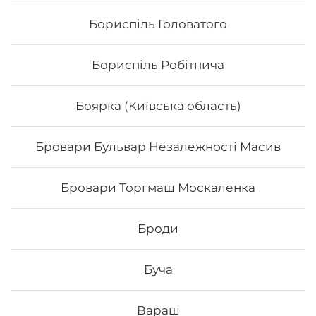
Бориспіль Головатого
Бориспіль Робітнича
Боярка (Київська область)
Бровари Бульвар Незалежності Масив
Нігірі з копченим лососем
Бровари Торгмаш Москаленка
Броди
64
₴
Хочу
Буча
Вараш