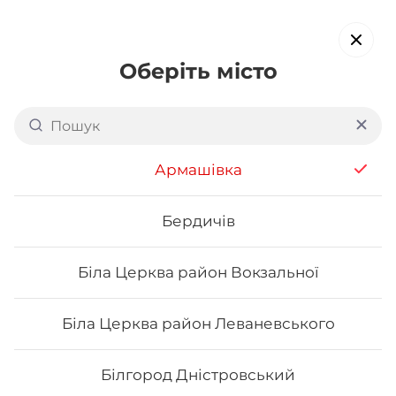
Оберіть місто
Доставка суші в
Покрові
обирайте страви, які вам подобаються про все інше ми
Армашівка
подбаємо
Бердичів
Акція тижня
Сети
Роли від шефа
Біла Церква район Вокзальної
Нігірі
Біла Церква район Леваневського
Білгород Дністровський