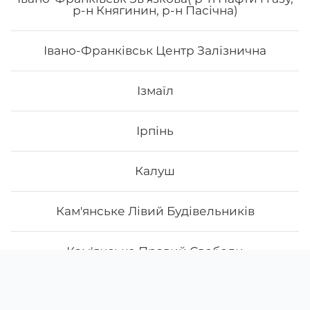
р-н Княгинин, р-н Пасічна)
Івано-Франківськ Центр Залізнична
Ізмаїл
Ірпінь
Калуш
Кам'янське Лівий Будівельників
Кам'янське Правий Свободи
Скачати
Ми у соцмережах
Камянець-Подільськ
Instagram
App Store