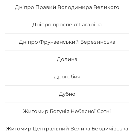
56
₴
Хочу
Дніпро Правий Володимира Великого
Дніпро проспект Гагаріна
Все більше людей користуються послугою
доставки суші додому від Osama sushi в Покрові.
Дніпро Фрунзенський Березинська
Популярність та актуальність японської кухні
обумовлена корисними та смаковими якостями страв,
їх різноманітністю та екзотичністю. Авторські суші
Долина
полюбляють практично всі люди, незалежно від віку,
статі та положення в суспільстві.
Дрогобич
Онлайн замовлення суші від Osama sushi має
багато переваг:
1. Це смачно. Для виготовлення ролів
Дубно
використовуються рис та риба. Додавання інших
інгредієнтів та правильне приготування робить страву
неймовірно смачною.
Житомир Богунія Небесної Сотні
2. Це корисно. В склад морських продуктів входить
багато корисних елементів та вітамінів, які необхідні
для організму людини.
Житомир Центральний Велика Бердичівська
3. Це ситно. Смачні суші, навіть в невеликій кількості,