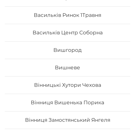
Васильків Ринок 1Травня
Васильків Центр Соборна
Вишгород
Вишневе
Нігірі з печеним лососем
Вінницькі Хутори Чехова
Вінниця Вишенька Порика
Вінниця Замостянський Янгеля
61
₴
Хочу