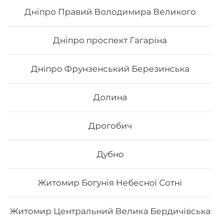
гарбуз
Дніпро Правий Володимира Великого
176
₴
Хочу
Дніпро проспект Гагаріна
Дніпро Фрунзенський Березинська
Долина
Дрогобич
Дубно
Житомир Богунія Небесної Сотні
Рол Фудзіяма
Житомир Центральний Велика Бердичівська