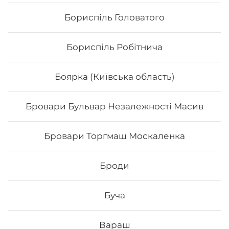
Бориспіль Головатого
Бориспіль Робітнича
Боярка (Київська область)
Бровари Бульвар Незалежності Масив
Бровари Торгмаш Москаленка
Якудза
Броди
Вага: 280 г Склад: Норі, Рис, Крем-сир, Маринований
гарбуз, Лосось гриль, Авокадо, Лайм
Буча
207
₴
Хочу
Вараш