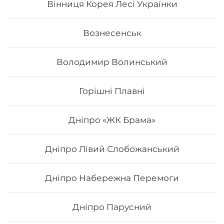
Вінниця Корея Лесі Українки
222
₴
Хочу
Вознесенськ
Володимир Волинський
Горішні Плавні
Дніпро «ЖК Брама»
Дніпро Лівий Слобожанський
Дніпро Набережна Перемоги
Каліфорнія з маринованим
гарбузом
Дніпро Парусний
Вага: 255 г Склад: Норі, Рис, Кунжут, Огірок, Манго,
Лосось смажений, Маринований гарбуз маринований