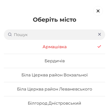
Оберіть місто
Доставка суші в
Подільському та Київському
Армашівка
районах Полтави
обирайте страви, які вам подобаються про все інше ми
Бердичів
подбаємо
Біла Церква район Вокзальної
Акція тижня
Сети
Роли від шефа
Біла Церква район Леваневського
Pumpkin rolls
Білгород Дністровський