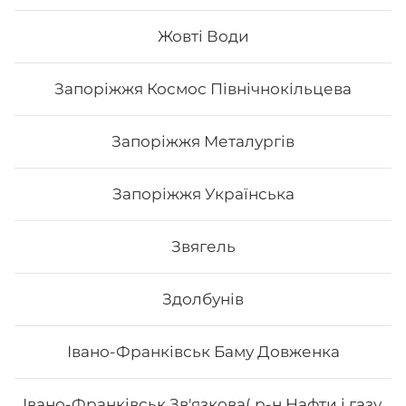
Вага: 336 г Склад: Рис, Норі, Крем-сир, Авокадо, Ікра
тобіко, Лосось, Кунжут білий, Маринований гарбуз,
Жовті Води
Унагі
Запоріжжя Космос Північнокільцева
233
₴
Хочу
Запоріжжя Металургів
Запоріжжя Українська
Звягель
Здолбунів
Івано-Франківськ Баму Довженка
Івано-Франківськ Зв'язкова( р-н Нафти і газу,