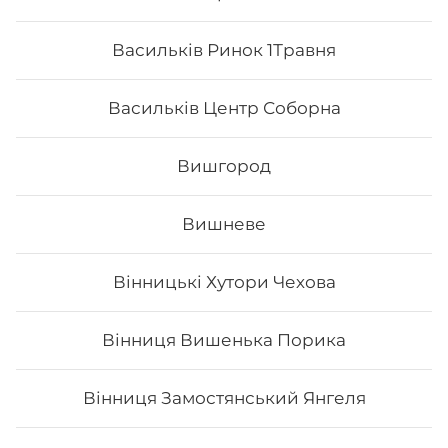
Васильків Ринок 1Травня
Васильків Центр Соборна
Вишгород
Вишневе
Вінницькі Хутори Чехова
Ханамі
Вінниця Вишенька Порика
Вага: 266 г Склад: Рис, Соєвий папір, Авокадо, Вугор,
Маринований гарбуз, Унагі, Кунжут білий, Крем-сир
Вінниця Замостянський Янгеля