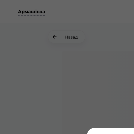
Армашівка
Назад