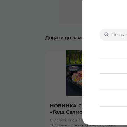
Додати до замовлення
НОВИНКА СЕРПНЯ Рол
«Голд Салмон»
Складові: рис, норі, лосось
обпалений, лосось смажений, крем-