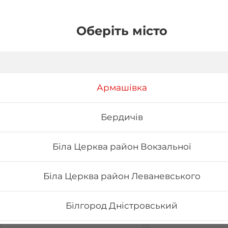
Оберіть місто
Армашівка
Бердичів
Біла Церква район Вокзальної
Біла Церква район Леваневського
Вода негазована та
Напій Coca-Col
сильногазована
Білгород Дністровський
0.5 л
0,33 л