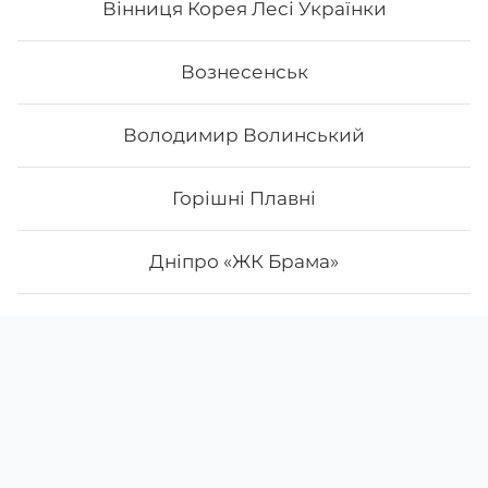
Вінниця Корея Лесі Українки
Вознесенськ
Володимир Волинський
Горішні Плавні
Дніпро «ЖК Брама»
Дніпро Лівий Слобожанський
Скачати
Ми у соцмережах
App Store
Дніпро Набережна Перемоги
Google Play
Дніпро Парусний
()
-
щодня з
10:00
до
22:00