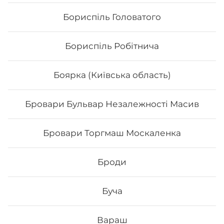
Дракон зелений
Бориспіль Головатого
Вага: 275 г Склад: норі, рис, сир філа, вугор, ікра тобіко,
авокадо, унагі соус, кунжут, огірок
Бориспіль Робітнича
0
₴
Хочу
Боярка (Київська область)
Додати до замовлення
Бровари Бульвар Незалежності Масив
Бровари Торгмаш Москаленка
Броди
Буча
Вараш
НОВИНКА СЕРПНЯ Рол
Вода негазов