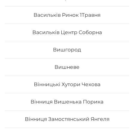
«Голд Салмон»
сильногазов
Складові: рис, норі, лосось
0.5 л
Васильків Ринок 1Травня
обпалений, лосось смажений, крем-
сир, манго, унагі. Вага: 310 г Рол
можна замовити до 31 серпня включно
Васильків Центр Соборна
0
₴
0
₴
Хочу
😋
Вишгород
Вишневе
Вінницькі Хутори Чехова
Вінниця Вишенька Порика
Вінниця Замостянський Янгеля