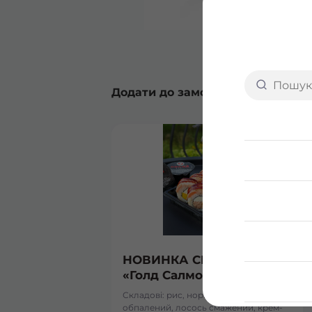
Додати до замовлення
НОВИНКА СЕРПНЯ Рол
«Голд Салмон»
Складові: рис, норі, лосось
обпалений, лосось смажений, крем-