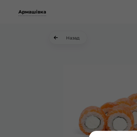
Армашівка
Назад