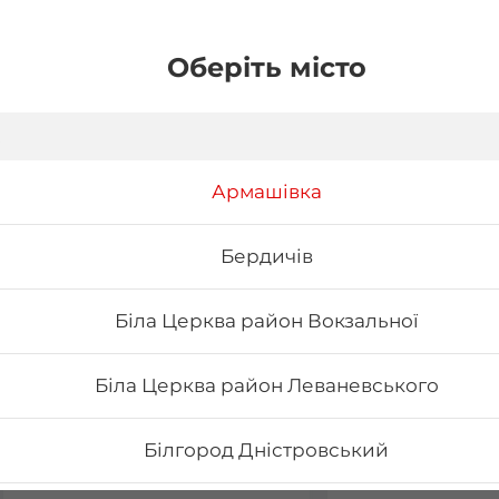
Оберіть місто
Армашівка
Бердичів
Біла Церква район Вокзальної
Біла Церква район Леваневського
Вода негазована та
Напій Coca-Col
сильногазована
Білгород Дністровський
0.5 л
0,33 л