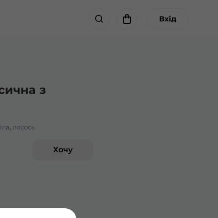
Вхід
сична з
філа, лосось
Хочу