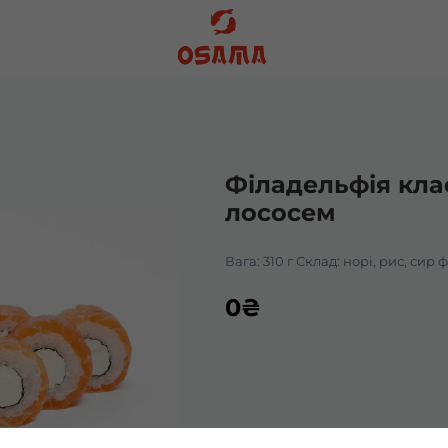
Філадельфія кла
лососем
Вага: 310 г Склад: норі, рис, сир 
0
₴