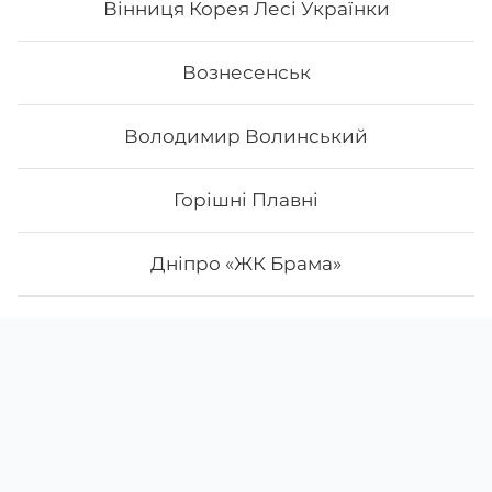
Вінниця Корея Лесі Українки
Вознесенськ
Володимир Волинський
Горішні Плавні
Дніпро «ЖК Брама»
Дніпро Лівий Слобожанський
Скачати
Ми у соцмережах
App Store
Дніпро Набережна Перемоги
Google Play
Дніпро Парусний
()
-
щодня з
10:00
до
22:00