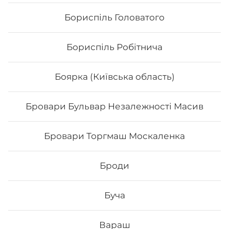
Футомак зі смаженим тунцем
Бориспіль Головатого
Вага: 300 г Склад: норі, рис, огірок, авокадо, тунець
смажений, листя салату, унагі соус, сир філа, кунжут
Бориспіль Робітнича
0
₴
Хочу
Боярка (Київська область)
Додати до замовлення
Бровари Бульвар Незалежності Масив
Бровари Торгмаш Москаленка
Броди
Буча
Вараш
НОВИНКА СЕРПНЯ Рол
Вода негазов