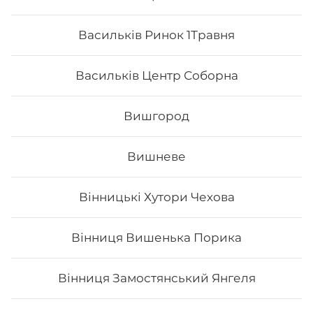
«Голд Салмон»
сильногазов
Складові: рис, норі, лосось
0.5 л
Васильків Ринок 1Травня
обпалений, лосось смажений, крем-
сир, манго, унагі. Вага: 310 г Рол
можна замовити до 31 серпня включно
Васильків Центр Соборна
0
₴
0
₴
Хочу
😋
Вишгород
Вишневе
Вінницькі Хутори Чехова
Вінниця Вишенька Порика
Вінниця Замостянський Янгеля