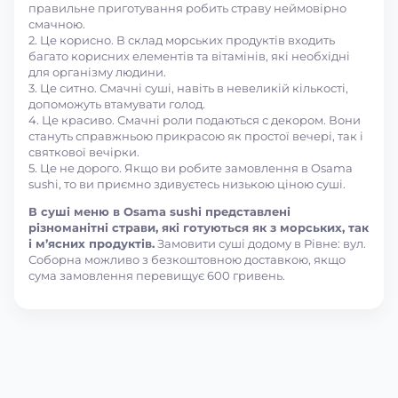
правильне приготування робить страву неймовірно
смачною.
2. Це корисно. В склад морських продуктів входить
багато корисних елементів та вітамінів, які необхідні
для організму людини.
3. Це ситно. Смачні суші, навіть в невеликій кількості,
допоможуть втамувати голод.
4. Це красиво. Смачні роли подаються с декором. Вони
стануть справжньою прикрасою як простої вечері, так і
святкової вечірки.
5. Це не дорого. Якщо ви робите замовлення в Osama
sushi, то ви приємно здивуєтесь низькою ціною суші.
В суші меню в Osama sushi представлені
різноманітні страви, які готуються як з морських, так
і м’ясних продуктів.
Замовити суші додому в Рівне: вул.
Соборна можливо з безкоштовною доставкою, якщо
сума замовлення перевищує 600 гривень.