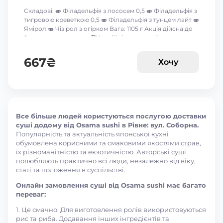
Складові: 🍣 Філадельфія з лососем 0,5 🍣 Філадельфія з
тигровою креветкою 0,5 🍣 Філадельфія з тунцем лайт 🍣
Ямірол 🍣 Чіз рол з огірком Вага: 1105 г Акція дійсна до
9-го серпня включно 🥰 *акційні пропозиції та знижки
між собою не сумуються ☝🏻
667
₴
Хочу
Все більше людей користуються послугою доставки
суші додому від Osama sushi в Рівне: вул. Соборна.
Популярність та актуальність японської кухні
обумовлена корисними та смаковими якостями страв,
їх різноманітністю та екзотичністю. Авторські суші
полюбляють практично всі люди, незалежно від віку,
статі та положення в суспільстві.
Онлайн замовлення суші від Osama sushi має багато
переваг:
1. Це смачно. Для виготовлення ролів використовуються
рис та риба. Додавання інших інгредієнтів та