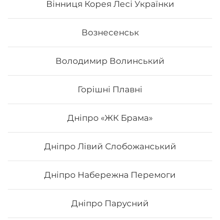
Вінниця Корея Лесі Українки
Вознесенськ
Володимир Волинський
Горішні Плавні
Дніпро «ЖК Брама»
Дніпро Лівий Слобожанський
Рол Orange
Дніпро Набережна Перемоги
Вага: 285 г Склад: соєвий папір, рис, лосось печений,
огірок, унагі соус, сир філадельфія, вугор, авокадо
Дніпро Парусний