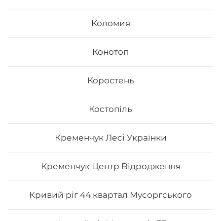
Коломия
Конотоп
Коростень
Спайсі рол
Костопіль
Вага: 300 г Склад: норі, рис, сир філа, лосось
грильований, огірок, шрірачі соус, унагі, вугор, кунжут
Кременчук Лесі Українки
239
₴
Хочу
Кременчук Центр Відродження
Кривий ріг 44 квартал Мусоргського