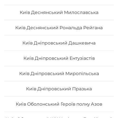
Фудзі
Київ Деснянський Милославська
Вага: 300 г Склад: норі, рис, сир філа, огірок, вугор,
Київ Деснянський Рональда Рейгана
спайсі, кунжут, унагі
Київ Дніпровський Дашкевича
222
₴
Хочу
Київ Дніпровський Ентузіастів
Київ Дніпровський Миропільська
Київ Дніпровський Празька
Київ Оболонський Героїв полку Азов