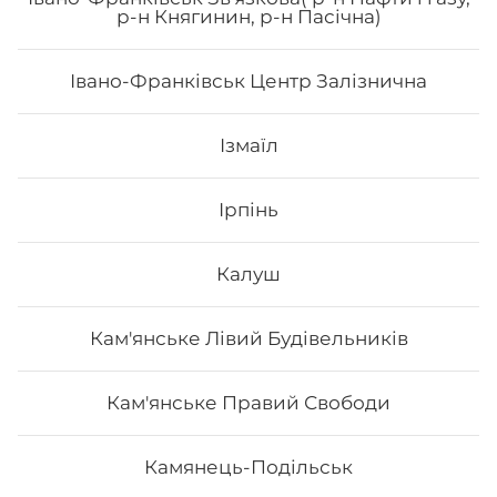
р-н Княгинин, р-н Пасічна)
унагі соуc, сир філа
Івано-Франківськ Центр Залізнична
192
₴
Хочу
Ізмаїл
Ірпінь
Калуш
Кам'янське Лівий Будівельників
Кам'янське Правий Свободи
Камянець-Подільськ
Гранд Рол