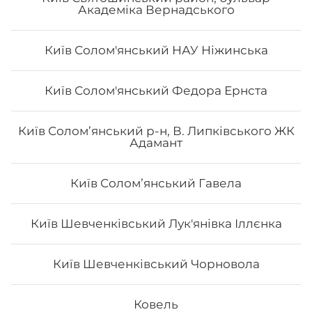
Академіка Вернадського
Київ Солом'янський НАУ Ніжинська
Рол Хіко Мак
Київ Солом'янський Федора Ернста
Вага: 290 г Склад: норі, рис, тунець, сир філа, огірок,
Київ Солом’янський р-н, В. Липківського ЖК
авокадо, унагі
Адамант
Київ Соломʼянський Гавела
144
₴
Хочу
Київ Шевченківський Лук'янівка Іллєнка
Київ Шевченківський Чорновола
Ковель