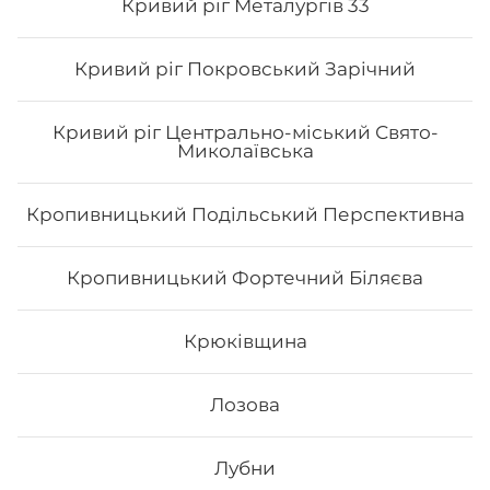
Кривий ріг Металургів 33
Кривий ріг Покровський Зарічний
Кривий ріг Центрально-міський Свято-
Миколаївська
Кропивницький Подільський Перспективна
Рол гриль голд
Кропивницький Фортечний Біляєва
Вага: 310 г Склад: норі, рис, авокадо, сир філа, лосось
(печений), унагі соус, лосось сирий, перець (мелений),
спайсі соус
Крюківщина
244
₴
Лозова
Хочу
Лубни