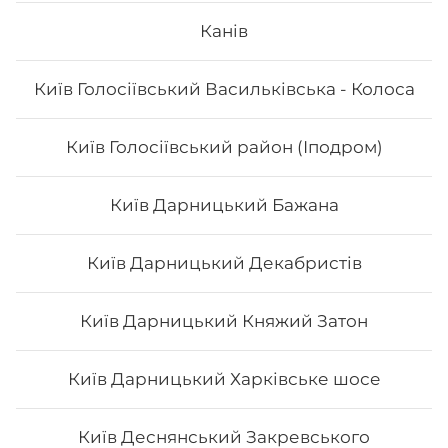
Канів
Вага: 285 г Склад: норі, рис, лосось гриль, авокадо,
унагі соус або шрірача (гострий соус), сир
філадельфія, ікра тобіко
Київ Голосіївський Васильківська - Колоса
222
₴
Хочу
Київ Голосіївський район (Іподром)
Київ Дарницький Бажана
Київ Дарницький Декабристів
Київ Дарницький Княжий Затон
Київ Дарницький Харківське шосе
Київ Деснянський Закревського