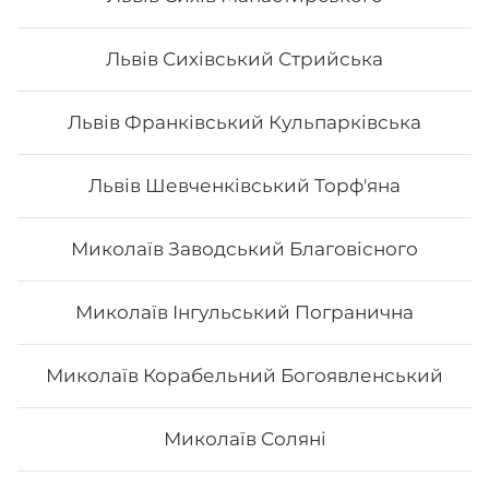
sushi, то ви приємно здивуєтесь низькою ціною суші.
В суші меню в Osama sushi представлені
Львів Сихівський Стрийська
різноманітні страви, які готуються як з морських,
так і м’ясних продуктів.
Замовити суші додому в
Ромнах можливо з безкоштовною доставкою, якщо
сума замовлення перевищує 600 гривень, замовлення
Львів Франківський Кульпарківська
до 600 грн. – доставка 80 грн.
Львів Шевченківський Торф'яна
Миколаїв Заводський Благовісного
Миколаїв Інгульський Погранична
Миколаїв Корабельний Богоявленський
Миколаїв Соляні