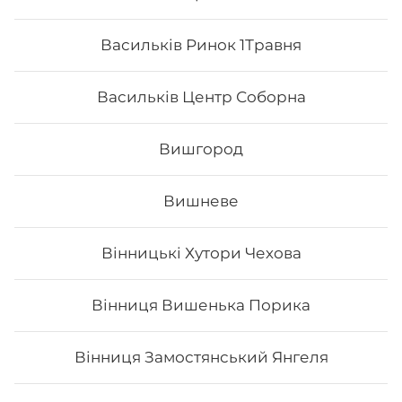
Васильків Ринок 1Травня
Васильків Центр Соборна
Вишгород
Вишневе
Авокадо рол з смаженим лососем
Вінницькі Хутори Чехова
та манго
Вага: 295 г Склад: норі, рис, сир філа, тобіко, авокадо,
унагі соус, манго, лосось печений
Вінниця Вишенька Порика
Вінниця Замостянський Янгеля
197
₴
Хочу