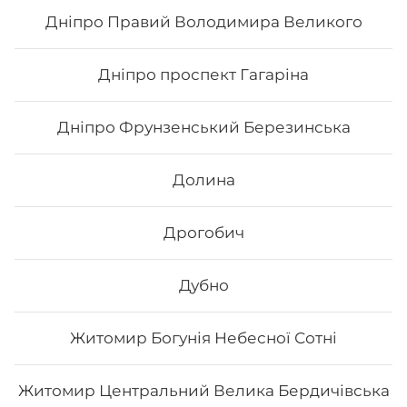
247
₴
Хочу
Дніпро Правий Володимира Великого
Дніпро проспект Гагаріна
Дніпро Фрунзенський Березинська
Долина
Дрогобич
Дубно
Філадельфія гриль з манго
Житомир Богунія Небесної Сотні
Вага: 295 г Склад: норі, рис, сир філа, манго, лосось
печений, лимон
Житомир Центральний Велика Бердичівська