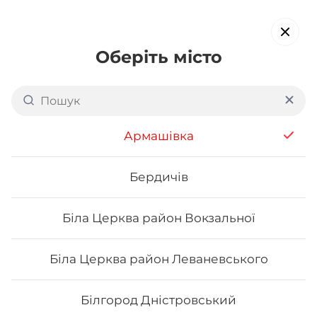
Оберіть місто
Доставка суші в
Ромнах
обирайте страви, які вам подобаються про все інше ми
Армашівка
подбаємо
Бердичів
Акція тижня
Сети
Роли від шефа
Біла Церква район Вокзальної
Роли від шефа
Біла Церква район Леваневського
Білгород Дністровський