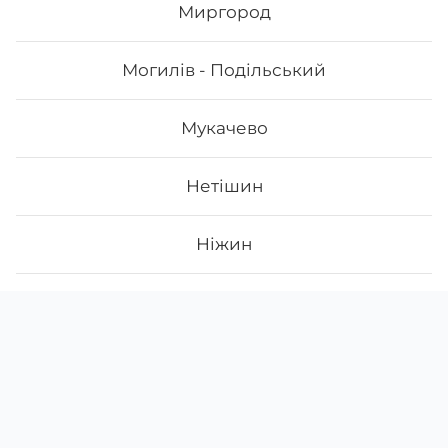
Миргород
Могилів - Подільський
Мукачево
Нетішин
Ніжин
Новий Розділ
Скачати
Ми у соцмережах
Instagram
App Store
Нововолинськ
Google Play
Facebook
Новояворівськ
38 (096)
108-29-30