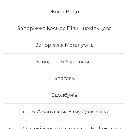
Жовті Води
209
₴
Хочу
Запоріжжя Космос Північнокільцева
Запоріжжя Металургів
Запоріжжя Українська
Звягель
Здолбунів
Івано-Франківськ Баму Довженка
Авокадо рол з лососем
Івано-Франківськ Зв'язкова( р-н Нафти і газу,
Вага: 300 г Склад: норі, рис, авокадо, лосось, огірок,