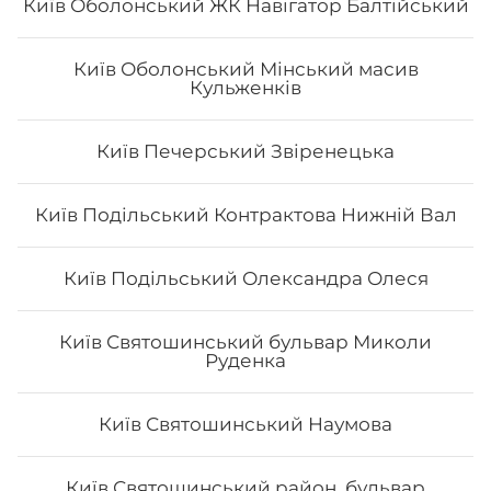
Київ Оболонський ЖК Навігатор Балтійський
Київ Оболонський Мінський масив
Кульженків
Чіз рол з креветкою
Вага: 260 г Склад: норі, рис, сир філа, тигрова
Київ Печерський Звіренецька
креветка, тобіко, сир тостовий, унагі соус
Київ Подільський Контрактова Нижній Вал
156
₴
Хочу
Київ Подільський Олександра Олеся
Київ Святошинський бульвар Миколи
Руденка
Київ Святошинський Наумова
Київ Святошинський район, бульвар