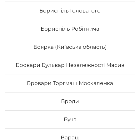
Бориспіль Головатого
Бориспіль Робітнича
Боярка (Київська область)
Бровари Бульвар Незалежності Масив
Чіз рол
Бровари Торгмаш Москаленка
Вага: 245 г Склад: норі, рис,тостовий сир, сир філа,
унагі
Броди
118
₴
Хочу
Буча
Вараш