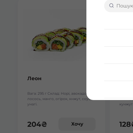
Леон
Теха
Вага: 295 г Склад: Норі, авокадо,
Вага: 2
лосось, манго, огірок, кнжут, соус
авокадо
унагі.
кунжут 
204
₴
128
Хочу