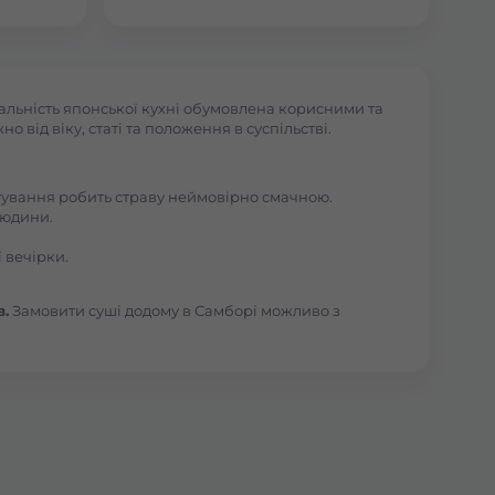
альність японської кухні обумовлена корисними та
 від віку, статі та положення в суспільстві.
отування робить страву неймовірно смачною.
людини.
 вечірки.
в.
Замовити суші додому в Самборі можливо з