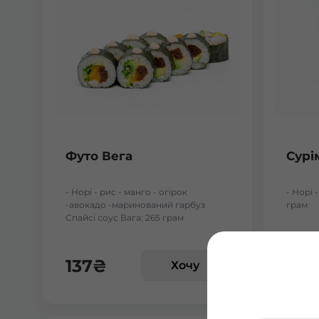
Футо Вега
Сурі
- Норі - рис - манго - огірок
- Норі -
-авокадо -маринований гарбуз
грам
Спайсі соус Вага: 265 грам
137
₴
59
Хочу