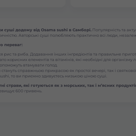
Боярка (Київська область)
Бровари Бульвар Незалежності Масив
 суші додому від Osama sushi в Самборі.
Популярність та акту
ичністю. Авторські суші полюбляють практично всі люди, незалежно
Бровари Торгмаш Москаленка
о переваг:
ся рис та риба. Додавання інших інгредієнтів та правильне приг
ато корисних елементів та вітамінів, які необхідні для організму 
Броди
, допоможуть втамувати голод.
 стануть справжньою прикрасою як простої вечері, так і святкової
ushi, то ви приємно здивуєтесь низькою ціною суші.
Буча
і страви, які готуються як з морських, так і м’ясних продукті
евищує 600 гривень.
Вараш
Васильків Ринок 1Травня
Васильків Центр Соборна