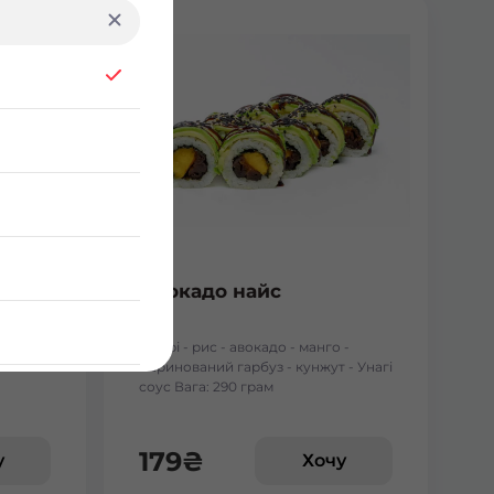
ним
Авокадо найс
- кунжут
- Норі - рис - авокадо - манго -
маринований гарбуз - кунжут - Унагі
соус Вага: 290 грам
179
₴
у
Хочу