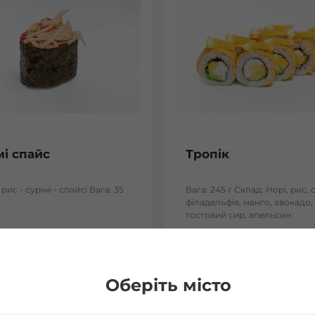
мі спайс
Тропік
 рис - сурімі - спайсі Вага: 35
Вага: 245 г Склад: Норі, рис, 
філадельфія, манго, авокадо,
тостовий сир, апельсин.
₴
132
₴
Хочу
Хоч
Оберіть місто