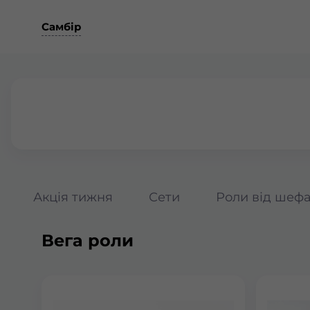
Самбір
Акція тижня
Сети
Роли від шеф
Вега роли