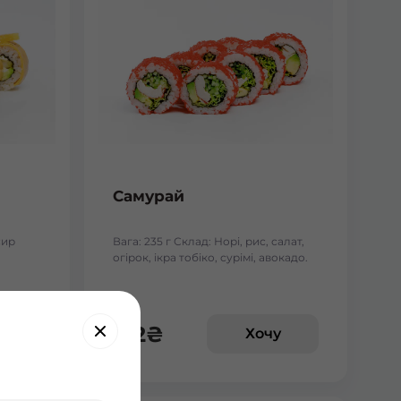
Самурай
сир
Вага: 235 г Склад: Норі, рис, салат,
огірок, ікра тобіко, сурімі, авокадо.
152
₴
у
Хочу