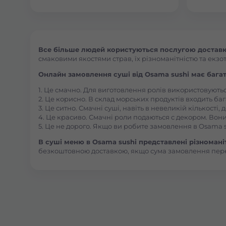
Все більше людей користуються послугою доставки
смаковими якостями страв, їх різноманітністю та екзот
Онлайн замовлення суші від Osama sushi має багат
1. Це смачно. Для виготовлення ролів використовують
2. Це корисно. В склад морських продуктів входить баг
3. Це ситно. Смачні суші, навіть в невеликій кількості
4. Це красиво. Смачні роли подаються с декором. Вони
5. Це не дорого. Якщо ви робите замовлення в Osama s
В суші меню в Osama sushi представлені різноманітн
безкоштовною доставкою, якщо сума замовлення пер