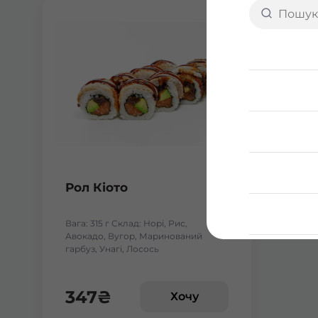
Рол Кіото
Вага: 315 г Склад: Норі, Рис,
Авокадо, Вугор, Маринований
гарбуз, Унагі, Лосось
347
₴
Хочу