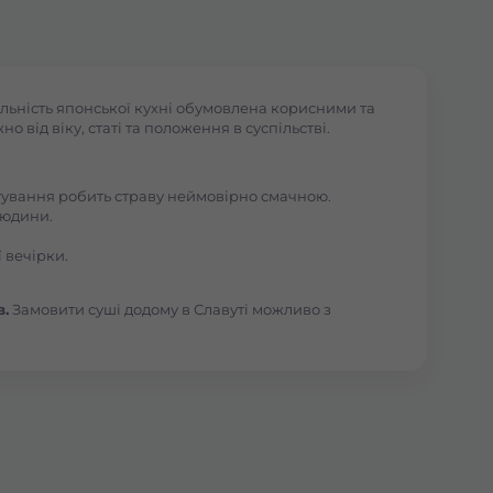
льність японської кухні обумовлена корисними та
 від віку, статі та положення в суспільстві.
отування робить страву неймовірно смачною.
людини.
 вечірки.
в.
Замовити суші додому в Славуті можливо з