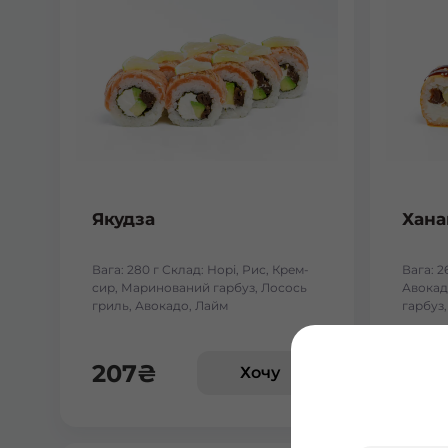
Якудза
Хана
Вага: 280 г Склад: Норі, Рис, Крем-
Вага: 2
сир, Маринований гарбуз, Лосось
Авокад
гриль, Авокадо, Лайм
гарбуз,
сир
207
₴
222
Хочу