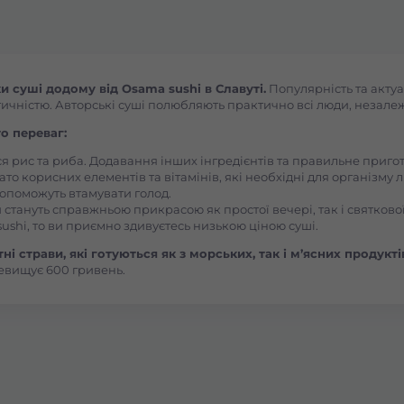
Боярка (Київська область)
Бровари Бульвар Незалежності Масив
 суші додому від Osama sushi в Славуті.
Популярність та актуа
ичністю. Авторські суші полюбляють практично всі люди, незалежно
Бровари Торгмаш Москаленка
о переваг:
ся рис та риба. Додавання інших інгредієнтів та правильне приг
ато корисних елементів та вітамінів, які необхідні для організму 
Броди
, допоможуть втамувати голод.
 стануть справжньою прикрасою як простої вечері, так і святкової
ushi, то ви приємно здивуєтесь низькою ціною суші.
Буча
і страви, які готуються як з морських, так і м’ясних продукті
евищує 600 гривень.
Вараш
Васильків Ринок 1Травня
Васильків Центр Соборна