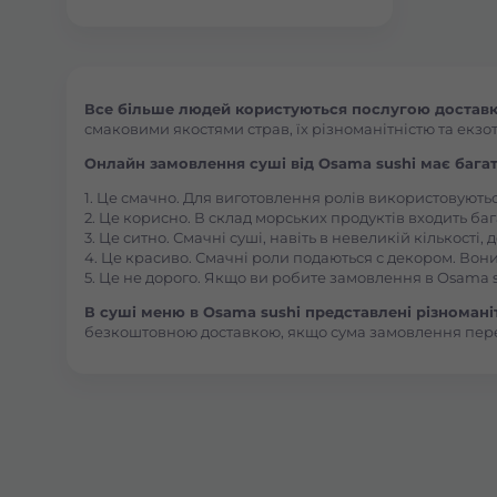
Все більше людей користуються послугою доставки
смаковими якостями страв, їх різноманітністю та екзот
Онлайн замовлення суші від Osama sushi має багат
1. Це смачно. Для виготовлення ролів використовують
2. Це корисно. В склад морських продуктів входить баг
3. Це ситно. Смачні суші, навіть в невеликій кількості
4. Це красиво. Смачні роли подаються с декором. Вони
5. Це не дорого. Якщо ви робите замовлення в Osama s
В суші меню в Osama sushi представлені різноманітн
безкоштовною доставкою, якщо сума замовлення пер