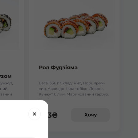
Рол Фудзіяма
узом
Кунжут,
Вага: 336 г Склад: Рис, Норі, Крем-
ний,
сир, Авокадо, Ікра тобіко, Лосось,
ований
Кунжут білий, Маринований гарбуз,
Унагі
233
₴
у
Хочу