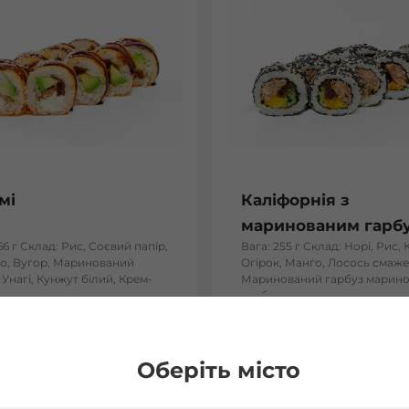
мі
Каліфорнія з
маринованим гарб
66 г Склад: Рис, Соєвий папір,
Вага: 255 г Склад: Норі, Рис, 
о, Вугор, Маринований
Огірок, Манго, Лосось смаже
 Унагі, Кунжут білий, Крем-
Маринований гарбуз марин
гарбуз
₴
176
₴
Хочу
Хоч
Оберіть місто