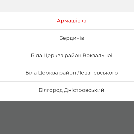
Армашівка
Бердичів
Біла Церква район Вокзальної
Біла Церква район Леваневського
Білгород Дністровський
Бориспіль Головатого
Бориспіль Робітнича