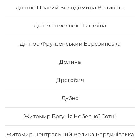
132
₴
Хочу
Дніпро Правий Володимира Великого
Дніпро проспект Гагаріна
Дніпро Фрунзенський Березинська
Долина
Дрогобич
Дубно
Самурай
Житомир Богунія Небесної Сотні
Вага: 235 г Склад: Норі, рис, салат, огірок, ікра тобіко,
сурімі, авокадо.
Житомир Центральний Велика Бердичівська