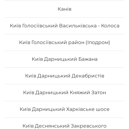
Канів
Вага: 235 г Склад: Соєвий папір, рис, авокадо, манго,
листя салату, кунжут білий, соус унагі.
Київ Голосіївський Васильківська - Колоса
128
₴
Хочу
Київ Голосіївський район (Іподром)
Київ Дарницький Бажана
Київ Дарницький Декабристів
Київ Дарницький Княжий Затон
Київ Дарницький Харківське шосе
Київ Деснянський Закревського