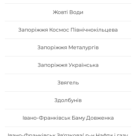
Жовті Води
152
₴
Хочу
Запоріжжя Космос Північнокільцева
Запоріжжя Металургів
Запоріжжя Українська
Звягель
Здолбунів
Івано-Франківськ Баму Довженка
Леон
Івано-Франківськ Зв'язкова( р-н Нафти і газу,
Вага: 295 г Склад: Норі, авокадо, лосось, манго, огірок,