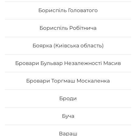
Бориспіль Головатого
Бориспіль Робітнича
Боярка (Київська область)
Бровари Бульвар Незалежності Масив
Футо Вега
Бровари Торгмаш Москаленка
- Норі - рис - манго - огірок -авокадо -маринований
гарбуз Спайсі соус Вага: 265 грам
Броди
137
₴
Хочу
Буча
Вараш