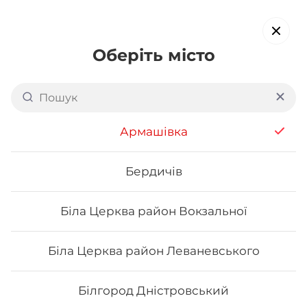
Оберіть місто
Доставка суші в
Славуті
обирайте страви, які вам подобаються про все інше ми
Армашівка
подбаємо
Бердичів
Акція тижня
Сети
Роли від шефа
Біла Церква район Вокзальної
Вега роли
Біла Церква район Леваневського
Білгород Дністровський