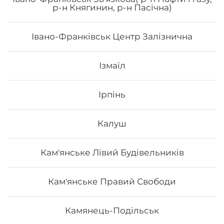
р-н Княгинин, р-н Пасічна)
кнжут, соус унагі.
Івано-Франківськ Центр Залізнична
204
₴
Хочу
Ізмаїл
Ірпінь
Калуш
Кам'янське Лівий Будівельників
Кам'янське Правий Свободи
Камянець-Подільськ
Техас