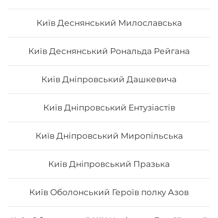
Каліфорнія з сніжним крабом
Київ Деснянський Милославська
- Норі - рис - огірок - Сурімі - кунжут - Унагі Вага: 250
Київ Деснянський Рональда Рейгана
грам
Київ Дніпровський Дашкевича
118
₴
Хочу
Київ Дніпровський Ентузіастів
Київ Дніпровський Миропільська
Київ Дніпровський Празька
Київ Оболонський Героїв полку Азов