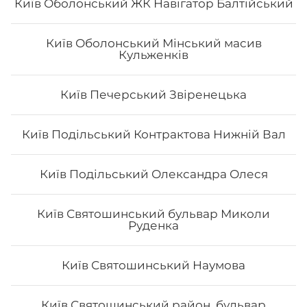
Київ Оболонський ЖК Навігатор Балтійський
Київ Оболонський Мінський масив
Кульженків
Авокадо найс
- Норі - рис - авокадо - манго - маринований гарбуз -
Київ Печерський Звіренецька
кунжут - Унагі соус Вага: 290 грам
Київ Подільський Контрактова Нижній Вал
179
₴
Хочу
Київ Подільський Олександра Олеся
Київ Святошинський бульвар Миколи
Руденка
Все більше людей користуються послугою
доставки суші додому від Osama sushi в Славуті.
Популярність та актуальність японської кухні
Київ Святошинський Наумова
обумовлена корисними та смаковими якостями страв,
їх різноманітністю та екзотичністю. Авторські суші
полюбляють практично всі люди, незалежно від віку,
Київ Святошинський район, бульвар