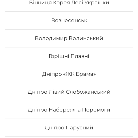
Вінниця Корея Лесі Українки
Вознесенськ
Володимир Волинський
Горішні Плавні
Дніпро «ЖК Брама»
Дніпро Лівий Слобожанський
Тропік
Дніпро Набережна Перемоги
Вага: 245 г Склад: Норі, рис, сир філадельфія, манго,
авокадо, тостовий сир, апельсин.
Дніпро Парусний