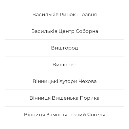
Васильків Ринок 1Травня
Васильків Центр Соборна
Вишгород
Вишневе
Сурімі спайс
Вінницькі Хутори Чехова
- Норі - рис - сурімі - спайсі Вага: 35 грам
Вінниця Вишенька Порика
Вінниця Замостянський Янгеля
59
₴
Хочу