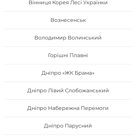
Вінниця Корея Лесі Українки
Вознесенськ
Володимир Волинський
Горішні Плавні
Дніпро «ЖК Брама»
Дніпро Лівий Слобожанський
Футомак асорті
Дніпро Набережна Перемоги
Вага: 300 г Склад: норі, рис, японський м., сурімі,
лосось сирий, огірок, салат, авокадо
Дніпро Парусний