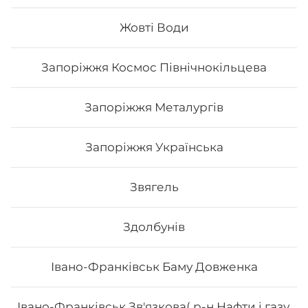
Жовті Води
172
₴
Хочу
Запоріжжя Космос Північнокільцева
Запоріжжя Металургів
Запоріжжя Українська
Звягель
Здолбунів
Івано-Франківськ Баму Довженка
Футомак зі смаженим тунцем
Івано-Франківськ Зв'язкова( р-н Нафти і газу,