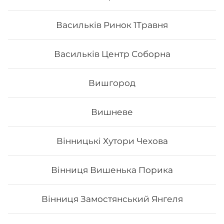
Васильків Ринок 1Травня
Васильків Центр Соборна
Вишгород
Вишневе
Вінницькі Хутори Чехова
Футомак з лососем
Вінниця Вишенька Порика
Вага: 275 г Склад: норі, рис, лосось, огірок, авокадо,
сир філа, тобіко
Вінниця Замостянський Янгеля
167
₴
Хочу