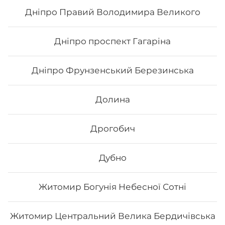
Дніпро Правий Володимира Великого
168
₴
Хочу
Дніпро проспект Гагаріна
Дніпро Фрунзенський Березинська
Долина
Дрогобич
Дубно
Житомир Богунія Небесної Сотні
Чікен чілі
Житомир Центральний Велика Бердичівська
Склад: рис, норі, авокадо, курка, огірок, сир
філадельфія, соус світ чілі Вага: 285 г.