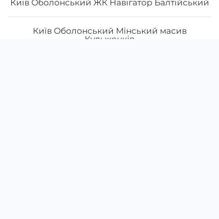
Київ Оболонський ЖК Навігатор Балтійський
Київ Оболонський Мінський масив
Кульженків
Скачати
Ми у соцмережах
Київ Печерський Звіренецька
Instagram
App Store
Google Play
Facebook
Київ Подільський Контрактова Нижній Вал
38 (095)
059-61-86
Київ Подільський Олександра Олеся
38 (068)
672-40-31
щодня з
10:00
до
22:00
Київ Святошинський бульвар Миколи
Старокостянтинів
Руденка
Меню
Про нас
Умови доставки
Акції
Київ Святошинський Наумова
Відгуки
Наші заклади доставки
Повернення та обмін
Київ Святошинський район, бульвар