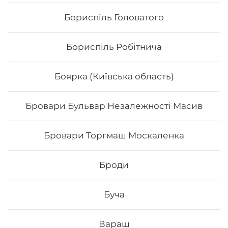
Бориспіль Головатого
Бориспіль Робітнича
Боярка (Київська область)
Бровари Бульвар Незалежності Масив
Футомак з куркою
Бровари Торгмаш Москаленка
Вага: 290 г Склад: норі, рис, авокадо, салат, огірок, сир
філадельфія, філе курки, кунжут, унагі соус
Броди
Буча
135
₴
Хочу
Вараш