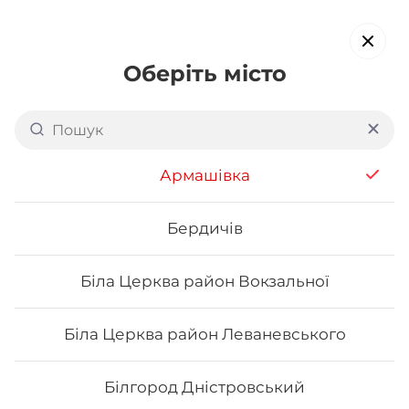
Оберіть місто
Доставка суші в
Старокостянтинові
Армашівка
обирайте страви, які вам подобаються про все інше ми
подбаємо
Бердичів
Біла Церква район Вокзальної
Акція тижня
Сети
Роли від шефа
Біла Церква район Леваневського
Футомаки
Білгород Дністровський