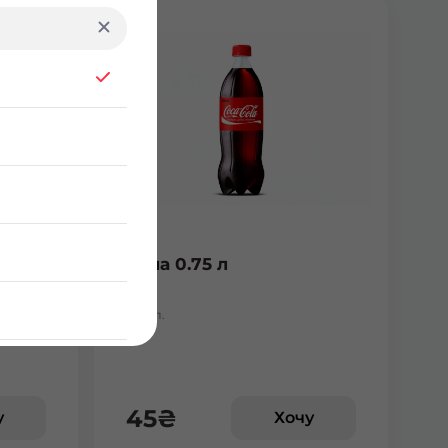
Кола 0.75 л
0.75 л.
45
₴
у
Хочу