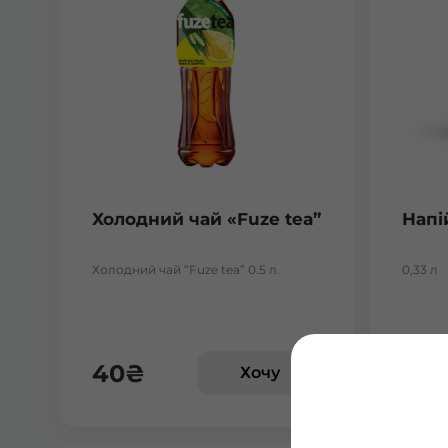
Холодний чай «Fuze tea”
Напі
Холодний чай “Fuze tea” 0.5 л.
0,33 л
40
₴
33
Хочу