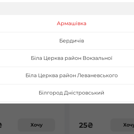
Армашівка
Бердичів
Біла Церква район Вокзальної
Біла Церква район Леваневського
Cappy
Вода негазована та
сильногазована
Білгород Дністровський
0.5 л
Бориспіль Головатого
₴
25
₴
Хочу
Хоч
Бориспіль Робітнича