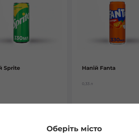
й Sprite
Напій Fanta
0,33 л
₴
33
₴
Хочу
Хоч
Оберіть місто