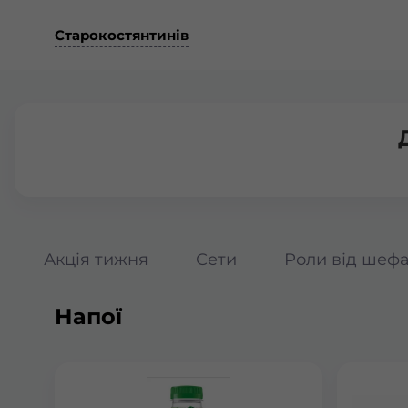
Старокостянтинів
Акція тижня
Сети
Роли від шеф
Напої