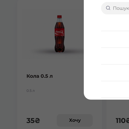
Кола 0.5 л
Сік 
0.5 л
0,95 мл
35
₴
110
Хочу