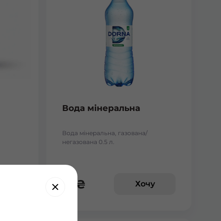
Вода мінеральна
Вода мінеральна, газована/
негазована 0.5 л.
25
₴
у
Хочу