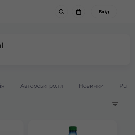
Вхід
і
ія
Авторські роли
Новинки
Pumpk