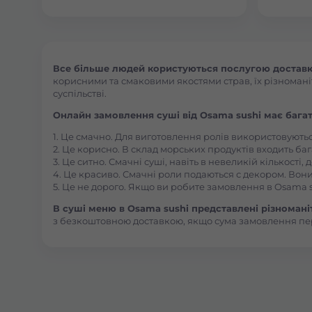
Все більше людей користуються послугою доставки
корисними та смаковими якостями страв, їх різноманіт
суспільстві.
Онлайн замовлення суші від Osama sushi має багат
1. Це смачно. Для виготовлення ролів використовують
2. Це корисно. В склад морських продуктів входить баг
3. Це ситно. Смачні суші, навіть в невеликій кількості
4. Це красиво. Смачні роли подаються с декором. Вони
5. Це не дорого. Якщо ви робите замовлення в Osama s
В суші меню в Osama sushi представлені різноманітн
з безкоштовною доставкою, якщо сума замовлення пе