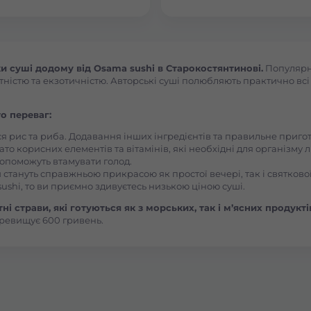
Боярка (Київська область)
Бровари Бульвар Незалежності Масив
 суші додому від Osama sushi в Старокостянтинові.
Популярні
ністю та екзотичністю. Авторські суші полюбляють практично всі л
Бровари Торгмаш Москаленка
о переваг:
ся рис та риба. Додавання інших інгредієнтів та правильне приг
Броди
ато корисних елементів та вітамінів, які необхідні для організму 
, допоможуть втамувати голод.
 стануть справжньою прикрасою як простої вечері, так і святкової
Буча
ushi, то ви приємно здивуєтесь низькою ціною суші.
і страви, які готуються як з морських, так і м’ясних продукті
ревищує 600 гривень.
Вараш
Васильків Ринок 1Травня
Васильків Центр Соборна