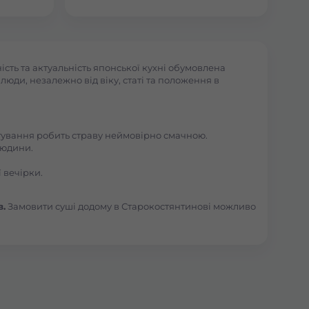
сть та актуальність японської кухні обумовлена
юди, незалежно від віку, статі та положення в
отування робить страву неймовірно смачною.
людини.
 вечірки.
в.
Замовити суші додому в Старокостянтинові можливо