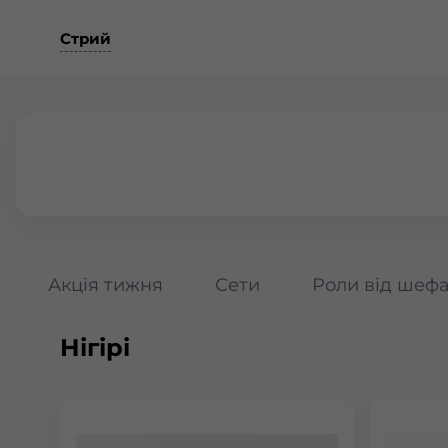
Стрий
Акція тижня
Сети
Роли від шеф
Нігірі