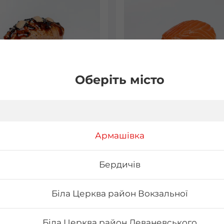
Оберіть місто
рі з печеним
Нігірі з лососем
сем
Армашівка
Бердичів
56
₴
Хочу
Хоч
Біла Церква район Вокзальної
Біла Церква район Леваневського