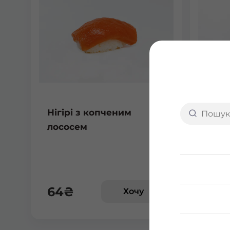
Нігірі з копченим
Нігі
лососем
лосо
64
₴
61
₴
Хочу