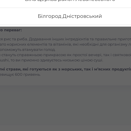
Білгород Дністровський
суші додому від Osama sushi в місті Стрий.
Популярність та а
ичністю. Авторські суші полюбляють практично всі люди, незалежно
о переваг:
Бориспіль Головатого
ся рис та риба. Додавання інших інгредієнтів та правильне приг
ато корисних елементів та вітамінів, які необхідні для організму 
Бориспіль Робітнича
, допоможуть втамувати голод.
 стануть справжньою прикрасою як простої вечері, так і святкової
ushi, то ви приємно здивуєтесь низькою ціною суші.
Боярка (Київська область)
і страви, які готуються як з морських, так і м’ясних продукті
евищує 600 гривень.
Бровари Бульвар Незалежності Масив
Бровари Торгмаш Москаленка
Броди