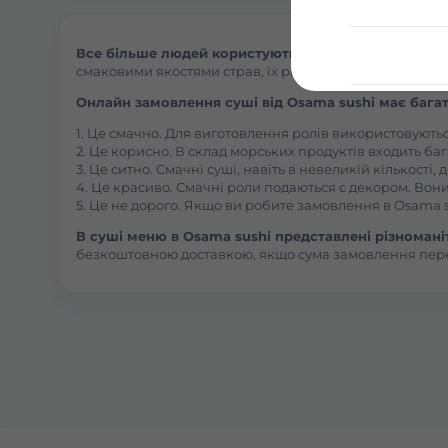
Все більше людей користуються послугою доставки 
смаковими якостями страв, їх різноманітністю та екзот
Онлайн замовлення суші від Osama sushi має багат
1. Це смачно. Для виготовлення ролів використовують
2. Це корисно. В склад морських продуктів входить баг
3. Це ситно. Смачні суші, навіть в невеликій кількості
4. Це красиво. Смачні роли подаються с декором. Вони
5. Це не дорого. Якщо ви робите замовлення в Osama s
В суші меню в Osama sushi представлені різноманітн
безкоштовною доставкою, якщо сума замовлення пер