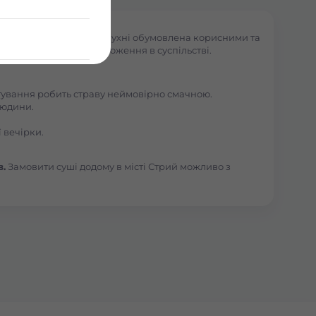
ктуальність японської кухні обумовлена корисними та
 від віку, статі та положення в суспільстві.
отування робить страву неймовірно смачною.
людини.
 вечірки.
в.
Замовити суші додому в місті Стрий можливо з