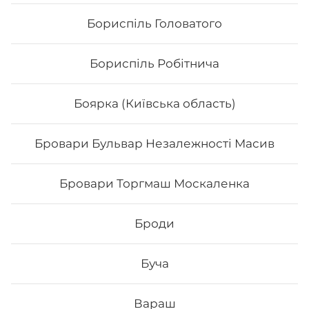
Бориспіль Головатого
Бориспіль Робітнича
Боярка (Київська область)
Бровари Бульвар Незалежності Масив
Філадельфія з тунцем Maxi(вдвічі
більше риби)
Бровари Торгмаш Москаленка
Вага: 350 г Склад: рис, норі, сир філадельфія, огірок,
авокадо, тунець, унагі .
Броди
332
₴
Хочу
Буча
Вараш