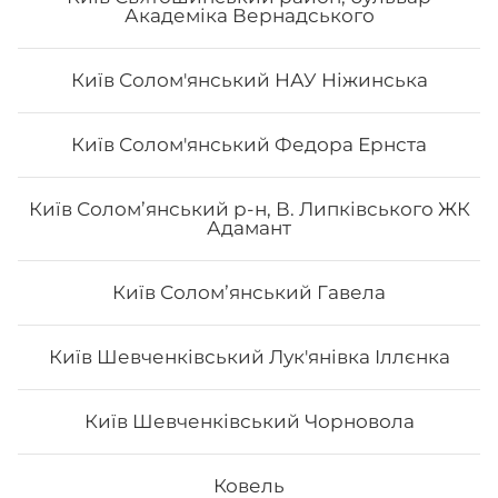
Академіка Вернадського
Київ Солом'янський НАУ Ніжинська
Філадельфія з лососем
Київ Солом'янський Федора Ернста
Вага: 270 г Склад: норі, рис, сир філа, огірок, лосось
Київ Солом’янський р-н, В. Липківського ЖК
сирий
Адамант
Київ Соломʼянський Гавела
177
₴
Хочу
Київ Шевченківський Лук'янівка Іллєнка
Київ Шевченківський Чорновола
Ковель