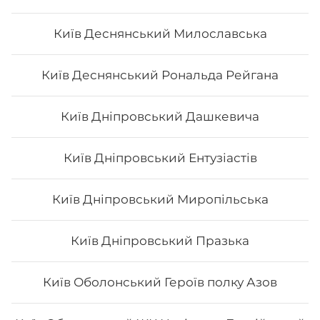
Філадельфія з тигровою креветкою
Київ Деснянський Милославська
Вага: 260 г Склад: норі, рис, сир філа, огірок, тигрова
Київ Деснянський Рональда Рейгана
креветка
Київ Дніпровський Дашкевича
186
₴
Хочу
Київ Дніпровський Ентузіастів
Київ Дніпровський Миропільська
Київ Дніпровський Празька
Київ Оболонський Героїв полку Азов