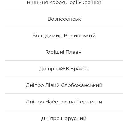
Вінниця Корея Лесі Українки
Вознесенськ
Володимир Волинський
Горішні Плавні
Дніпро «ЖК Брама»
Дніпро Лівий Слобожанський
Філадельфія з тигровою креветкою
MAXi (Вдвічі більше риби)
Дніпро Набережна Перемоги
Вага: 310 г. Склад: рис, норі, сир, огірок, авокадо,
креветка.
Дніпро Парусний