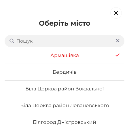
Оберіть місто
Доставка суші в
Сумах
обирайте страви, які вам подобаються про все інше ми
Армашівка
подбаємо
Бердичів
Акція тижня
Сети
Роли від шефа
Біла Церква район Вокзальної
Філадельфія
Біла Церква район Леваневського
Білгород Дністровський