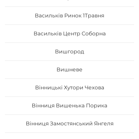
Васильків Ринок 1Травня
Васильків Центр Соборна
Вишгород
Вишневе
Філадельфія з вугрем MAXi (вдвічі
Вінницькі Хутори Чехова
більше риби)
Вага: 355 г Склад: рис, норі, сир філадельфія, огірок,
авокадо, вугор, унагі, кунжут білий, кунжут чорний
Вінниця Вишенька Порика
Вінниця Замостянський Янгеля
405
₴
Хочу