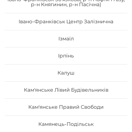
р-н Княгинин, р-н Пасічна)
сир філадельфія
Івано-Франківськ Центр Залізнична
204
₴
Хочу
Ізмаїл
Ірпінь
Калуш
Кам'янське Лівий Будівельників
Кам'янське Правий Свободи
Камянець-Подільськ
Філадельфія сезам