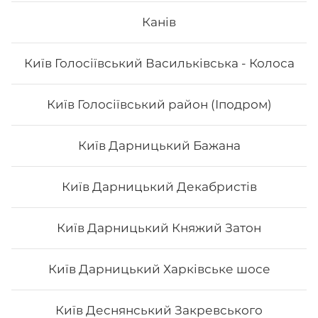
Канів
Вага: 235 г Склад: норі, рис, огірок, сир філа, кунжут
Київ Голосіївський Васильківська - Колоса
114
₴
Хочу
Київ Голосіївський район (Іподром)
Київ Дарницький Бажана
Київ Дарницький Декабристів
Київ Дарницький Княжий Затон
Київ Дарницький Харківське шосе
Київ Деснянський Закревського