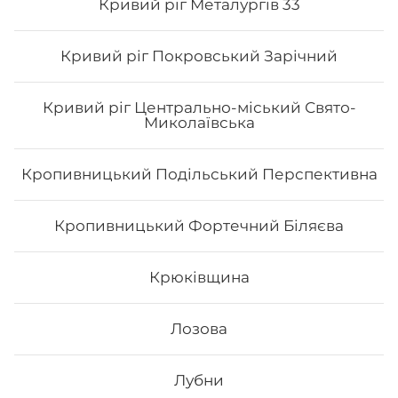
Кривий ріг Металургів 33
Кривий ріг Покровський Зарічний
Кривий ріг Центрально-міський Свято-
Миколаївська
Кропивницький Подільський Перспективна
Філадельфія класична з копченим
лососем
Кропивницький Фортечний Біляєва
Вага: 310 г Склад: норі, рис, сир філа, х/к
Крюківщина
275
₴
Лозова
Хочу
Лубни