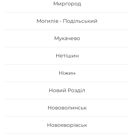
342
₴
Миргород
Хочу
Могилів - Подільський
Мукачево
Нетішин
Ніжин
Новий Розділ
Філадельфія з вугрем
Нововолинськ
Вага: 290 г Склад: норі, рис, сир філа, огірок, вугор,
Новояворівськ
унагі соус, кунжут