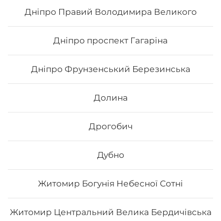
290
₴
Хочу
Дніпро Правий Володимира Великого
Дніпро проспект Гагаріна
Дніпро Фрунзенський Березинська
Долина
Дрогобич
Дубно
Філадельфія класична з вугрем
Житомир Богунія Небесної Сотні
Вага: 330 г Склад: норі, рис, сир філа, вугор, кунжут,
унагі соус
Житомир Центральний Велика Бердичівська