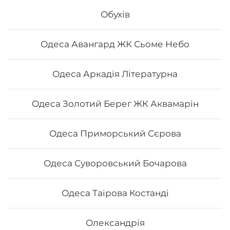
Обухів
226
₴
Хочу
Одеса Авангард ЖК Сьоме Небо
Одеса Аркадія Літературна
Одеса Золотий Берег ЖК Аквамарін
Одеса Приморський Сєрова
Одеса Суворовський Бочарова
Одеса Таірова Костанді
Філадельфія з копченим лососем
MAXi (Вдвічі більше риби)
Олександрія
Вага: 335 г Склад: рис, норі, сир, огірок, авокадо,