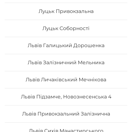
Луцьк Привокзальна
Луцьк Соборності
Львів Галицький Дорошенка
Львів Залізничний Мельника
Філадельфія з копченим лососем
Львів Личаківський Мечнікова
Вага: 270 г Склад: норі, рис, сир філа, огірок, копчений
Львів Підзамче, Новознесенська 4
лосось
Львів Привокзальний Залізнична
199
₴
Хочу
Львів Сихів Манастирського