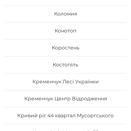
Коломия
Конотоп
Коростень
Філадельфія класична з лососем
Костопіль
Вага: 310 г Склад: норі, рис, сир філа, лосось
Кременчук Лесі Українки
244
₴
Хочу
Кременчук Центр Відродження
Кривий ріг 44 квартал Мусоргського