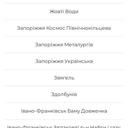
Жовті Води
303
₴
Хочу
Запоріжжя Космос Північнокільцева
Запоріжжя Металургів
Запоріжжя Українська
Звягель
Здолбунів
Івано-Франківськ Баму Довженка
Філадельфія з сурімі та лососем
Івано-Франківськ Зв'язкова( р-н Нафти і газу,
Вага: 275 г Склад: норі, рис, авокадо, лосось, сурімі,