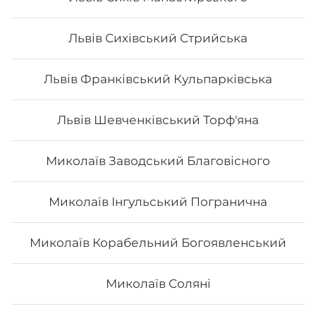
Львів Сихівський Стрийська
Львів Франківський Кульпарківська
Львів Шевченківський Торф'яна
Миколаїв Заводський Благовісного
Миколаїв Інгульський Погранична
Філадельфія з лососем MAXi(вдвічі
більше риби)
Миколаїв Корабельний Богоявленський
Вага: 335 г Склад: рис, норі, сир, огірок, авокадо,
лосось.
Миколаїв Соляні