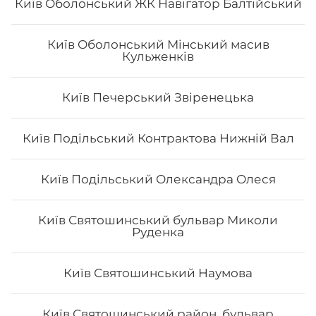
Київ Оболонський ЖК Навігатор Балтійський
Київ Оболонський Мінський масив
Кульженків
Філадельфія з тунцем
Вага: 285 г Склад: норі, рис, сир філа, огірок, тунець,
Київ Печерський Звіренецька
унагі соус
Київ Подільський Контрактова Нижній Вал
186
₴
Хочу
Київ Подільський Олександра Олеся
Київ Святошинський бульвар Миколи
Руденка
Київ Святошинський Наумова
Київ Святошинський район, бульвар