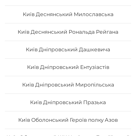
Макі з лососем
Київ Деснянський Милославська
Вага: 120 г Склад: норі, рис, лосось філе
Київ Деснянський Рональда Рейгана
Київ Дніпровський Дашкевича
76
₴
Хочу
Київ Дніпровський Ентузіастів
Київ Дніпровський Миропільська
Київ Дніпровський Празька
Київ Оболонський Героїв полку Азов