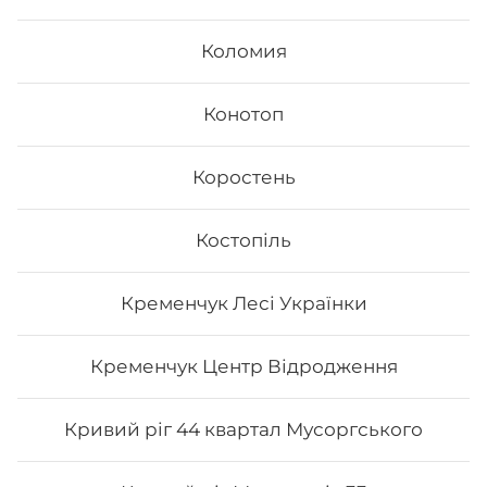
їх різноманітністю та екзотичністю. Авторські суші
полюбляють практично всі люди, незалежно від віку,
Коломия
статі та положення в суспільстві.
Онлайн замовлення суші від Osama sushi має
багато переваг:
Конотоп
1. Це смачно. Для виготовлення ролів
використовуються рис та риба. Додавання інших
Коростень
інгредієнтів та правильне приготування робить страву
неймовірно смачною.
2. Це корисно. В склад морських продуктів входить
багато корисних елементів та вітамінів, які необхідні
Костопіль
для організму людини.
3. Це ситно. Смачні суші, навіть в невеликій кількості,
допоможуть втамувати голод.
Кременчук Лесі Українки
4. Це красиво. Смачні роли подаються с декором. Вони
стануть справжньою прикрасою як простої вечері, так
і святкової вечірки.
Кременчук Центр Відродження
5. Це не дорого. Якщо ви робите замовлення в Osama
sushi, то ви приємно здивуєтесь низькою ціною суші.
Кривий ріг 44 квартал Мусоргського
В суші меню в Osama sushi представлені
різноманітні страви, які готуються як з морських,
так і м’ясних продуктів.
Замовити суші додому в