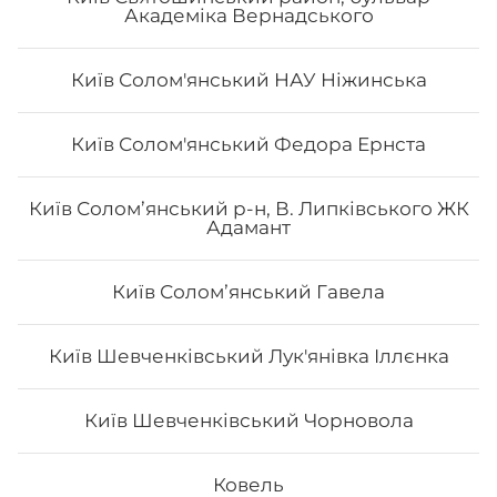
Академіка Вернадського
Київ Солом'янський НАУ Ніжинська
Макі з вугрем
Київ Солом'янський Федора Ернста
Вага: 125 г Склад: норі, рис, вугор, кунжут, унагі соус
Київ Солом’янський р-н, В. Липківського ЖК
Адамант
Київ Соломʼянський Гавела
86
₴
Хочу
Київ Шевченківський Лук'янівка Іллєнка
Київ Шевченківський Чорновола
Все більше людей користуються послугою
доставки суші додому від Osama sushi в Сумах.
Популярність та актуальність японської кухні
Ковель
обумовлена корисними та смаковими якостями страв,