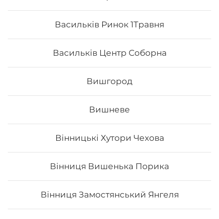
Васильків Ринок 1Травня
Васильків Центр Соборна
Вишгород
Вишневе
Макі з огірком
Вінницькі Хутори Чехова
Вага: 115 г Склад: норі, рис, огірок, кунжут
Вінниця Вишенька Порика
Вінниця Замостянський Янгеля
62
₴
Хочу