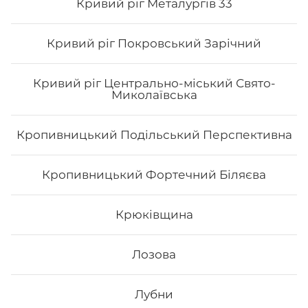
Сумах можливо з безкоштовною доставкою, якщо сума
Кривий ріг Металургів 33
замовлення перевищує 600 гривень.
Кривий ріг Покровський Зарічний
Кривий ріг Центрально-міський Свято-
Миколаївська
Кропивницький Подільський Перспективна
Кропивницький Фортечний Біляєва
Крюківщина
Лозова
Лубни