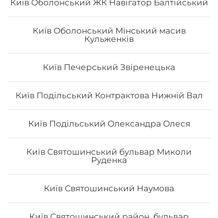
Київ Оболонський ЖК Навігатор Балтійський
Київ Оболонський Мінський масив
Кульженків
Макі з сурімі
Вага: 120 г Склад: норі, рис, сурімі, японський майонез
Київ Печерський Звіренецька
Київ Подільський Контрактова Нижній Вал
65
₴
Хочу
Київ Подільський Олександра Олеся
Київ Святошинський бульвар Миколи
Руденка
Київ Святошинський Наумова
Київ Святошинський район, бульвар