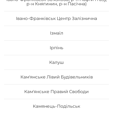
р-н Княгинин, р-н Пасічна)
Івано-Франківськ Центр Залізнична
65
₴
Хочу
Ізмаїл
Ірпінь
Калуш
Кам'янське Лівий Будівельників
Кам'янське Правий Свободи
Камянець-Подільськ
Макі з манго