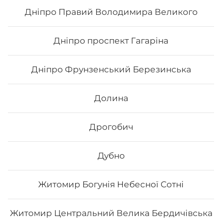
65
₴
Хочу
Дніпро Правий Володимира Великого
Дніпро проспект Гагаріна
Дніпро Фрунзенський Березинська
Долина
Дрогобич
Дубно
Макі з тунцем
Житомир Богунія Небесної Сотні
Вага: 123 г Склад: норі, рис, тунець
Житомир Центральний Велика Бердичівська