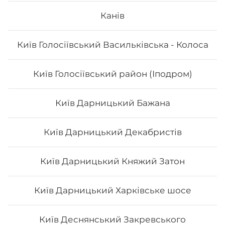
Канів
Вага: 115 г Склад: норі, рис, манго
Київ Голосіївський Васильківська - Колоса
67
₴
Хочу
Київ Голосіївський район (Іподром)
Київ Дарницький Бажана
Київ Дарницький Декабристів
Київ Дарницький Княжий Затон
Київ Дарницький Харківське шосе
Київ Деснянський Закревського