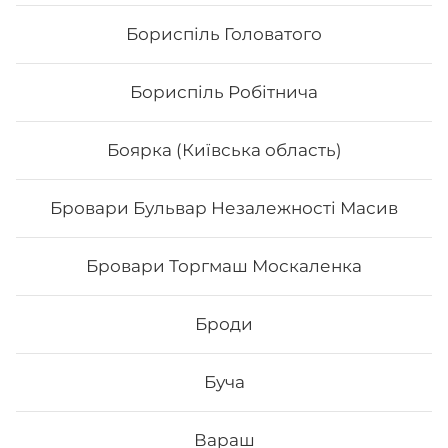
Бориспіль Головатого
Бориспіль Робітнича
Боярка (Київська область)
Бровари Бульвар Незалежності Масив
Макі з копченим лососем
Бровари Торгмаш Москаленка
Вага: 120 г Склад: норі, рис, х/к
Броди
80
₴
Хочу
Буча
Вараш