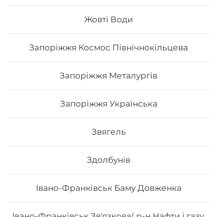
Жовті Води
72
₴
Хочу
Запоріжжя Космос Північнокільцева
Запоріжжя Металургів
Запоріжжя Українська
Звягель
Здолбунів
Івано-Франківськ Баму Довженка
Макі Філа
Івано-Франківськ Зв'язкова( р-н Нафти і газу,
Вага: 115 г Склад: норі, рис, сир філа