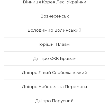
Вінниця Корея Лесі Українки
Вознесенськ
Володимир Волинський
Горішні Плавні
Дніпро «ЖК Брама»
Дніпро Лівий Слобожанський
Макі з авокадо
Дніпро Набережна Перемоги
Вага: 115 г Склад: норі, рис, авокадо
Дніпро Парусний