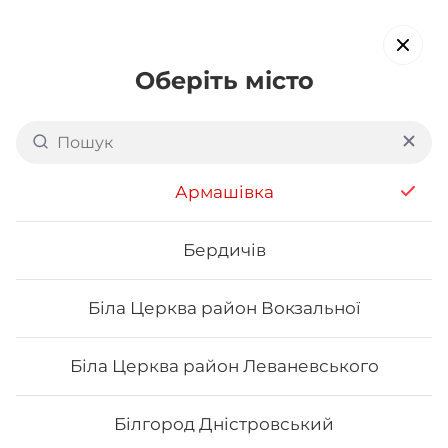
Оберіть місто
Доставка суші в
Сумах
обирайте страви, які вам подобаються про все інше ми
Армашівка
подбаємо
Бердичів
Акція тижня
Сети
Роли від шефа
Біла Церква район Вокзальної
Макі
Біла Церква район Леваневського
Білгород Дністровський