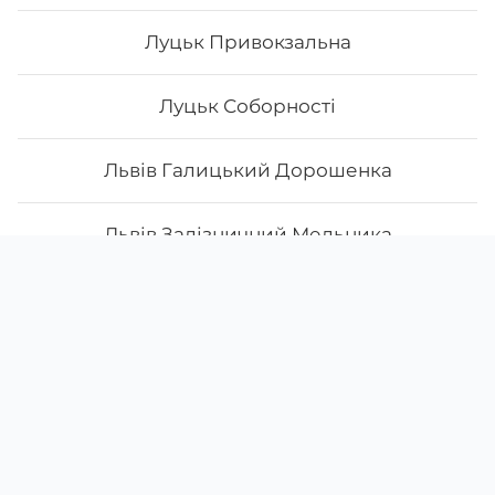
Луцьк Привокзальна
Луцьк Соборності
Львів Галицький Дорошенка
Львів Залізничний Мельника
Скачати
Ми у соцмережах
Львів Личаківський Мечнікова
Instagram
App Store
Google Play
Facebook
Львів Підзамче, Новознесенська 4
38 (097)
277-06-47
Львів Привокзальний Залізнична
38 (095)
711-13-27
щодня з
09:00
до
21:00
Львів Сихів Манастирського