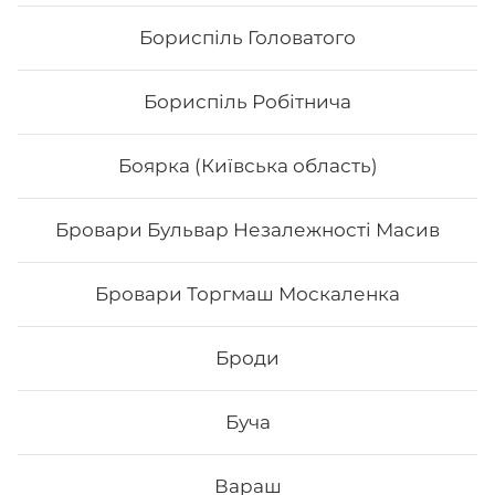
Бориспіль Головатого
Бориспіль Робітнича
Боярка (Київська область)
Бровари Бульвар Незалежності Масив
Каліфорнія з лососем
Бровари Торгмаш Москаленка
Вага: 255 г Склад: норі, рис, тобіко, лосось, ср
філадельфія, огірок
Броди
Буча
187
₴
Хочу
Вараш