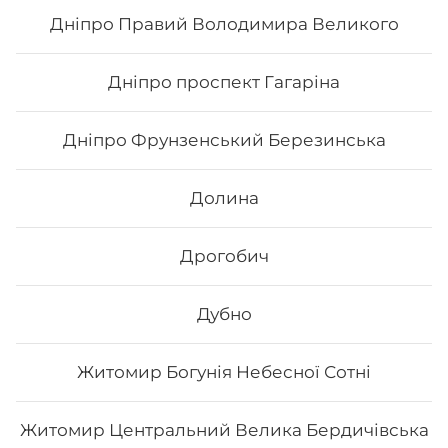
Дніпро Правий Володимира Великого
159
₴
Хочу
Дніпро проспект Гагаріна
Дніпро Фрунзенський Березинська
Долина
Дрогобич
Дубно
Житомир Богунія Небесної Сотні
Каліфорнія з лососем в кунжуті
Житомир Центральний Велика Бердичівська
Вага: 255 г Склад: норі, рис, лосось філе, авокадо,
огірок, японський м., кунжут