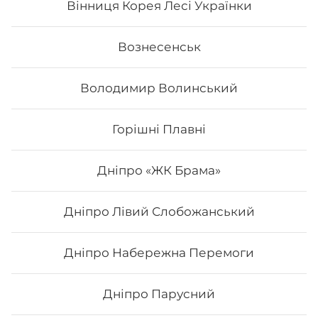
Вінниця Корея Лесі Українки
Вознесенськ
Володимир Волинський
Горішні Плавні
Дніпро «ЖК Брама»
Дніпро Лівий Слобожанський
Каліфорнія з копченим лососем
Дніпро Набережна Перемоги
Вага: 265 г. Склад: норі, рис, копчений лосось,
авокадо, огірок, сир філадельфія, кунжут
Дніпро Парусний