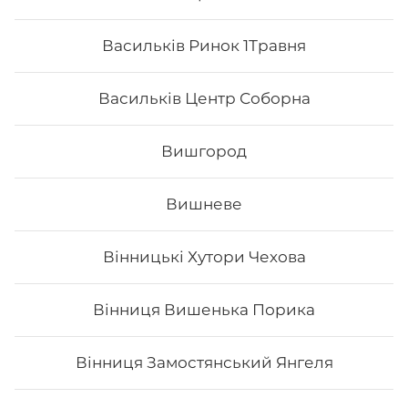
Васильків Ринок 1Травня
Васильків Центр Соборна
Вишгород
Вишневе
Вінницькі Хутори Чехова
Каліфорнія з лососем в ікрі
Вінниця Вишенька Порика
Вага: 255 г Склад: норі, рис, огірок, авокадо, тобіко
(зверху), лосось філе, японський м.
Вінниця Замостянський Янгеля
178
₴
Хочу