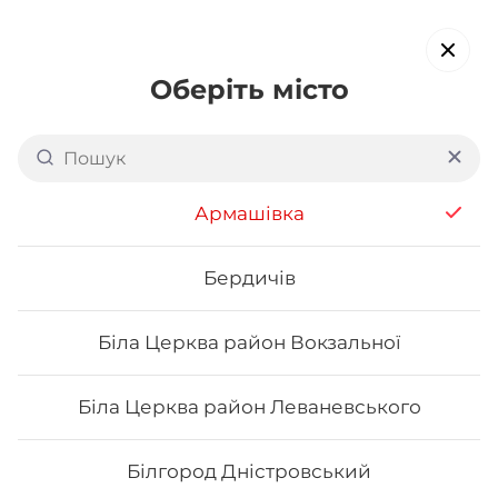
Оберіть місто
Доставка суші в
Світловодську
Армашівка
обирайте страви, які вам подобаються про все інше ми
подбаємо
Бердичів
Біла Церква район Вокзальної
Акція тижня
Сети
Роли від шефа
Біла Церква район Леваневського
Каліфорнія
Білгород Дністровський