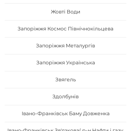
Жовті Води
222
₴
Хочу
Запоріжжя Космос Північнокільцева
Запоріжжя Металургів
Запоріжжя Українська
Звягель
Здолбунів
Івано-Франківськ Баму Довженка
Ямірол
Івано-Франківськ Зв'язкова( р-н Нафти і газу,