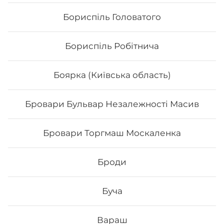
Бориспіль Головатого
Бориспіль Робітнича
Боярка (Київська область)
Бровари Бульвар Незалежності Масив
Банзай
Бровари Торгмаш Москаленка
Вага: 305 г Склад: Рис, норі, сир Філадельфія, вугор,
манго, тостовий сир, унагі соус
Броди
Буча
220
₴
Хочу
Вараш