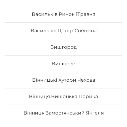
Васильків Ринок 1Травня
Васильків Центр Соборна
Вишгород
Вишневе
Вінницькі Хутори Чехова
Кібото
Вінниця Вишенька Порика
Вага: 300 г Склад: рис, норі, креветка, лосось сирий,
огірок, тобіко, сир філадельфія, унагі
Вінниця Замостянський Янгеля
224
₴
Хочу