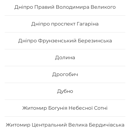
Дніпро Правий Володимира Великого
268
₴
Хочу
Дніпро проспект Гагаріна
Дніпро Фрунзенський Березинська
Долина
Дрогобич
Дубно
Житомир Богунія Небесної Сотні
Хоші
Житомир Центральний Велика Бердичівська
Вага: 310 г Склад: норі, рис, сир філадельфія, тобіко,
тунець смажений, авокадо, манго, кунжут чорний.