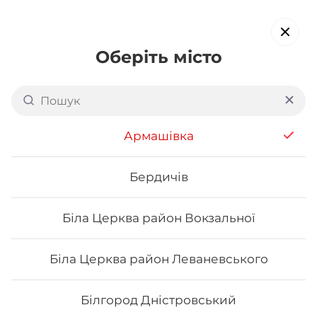
Оберіть місто
Доставка суші в
Світловодську
Армашівка
обирайте страви, які вам подобаються про все інше ми
подбаємо
Бердичів
Біла Церква район Вокзальної
Акція тижня
Сети
Роли від шефа
Біла Церква район Леваневського
Новинки
Білгород Дністровський