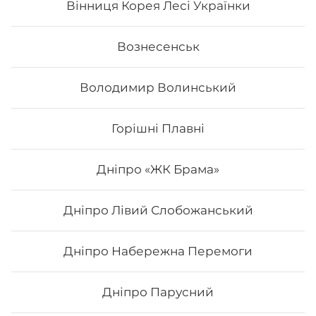
Вінниця Корея Лесі Українки
Вознесенськ
Володимир Волинський
Горішні Плавні
Дніпро «ЖК Брама»
Дніпро Лівий Слобожанський
Кінг Рол
Дніпро Набережна Перемоги
Вага: 290 г Склад: норі, рис, лосось, сир філадельфія,
креветка, лосось копчений, авокадо.
Дніпро Парусний