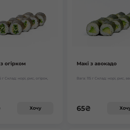
 з огірком
Макі з авокадо
5 г Склад: норі, рис, огірок,
Вага: 115 г Склад: норі, рис, 
₴
65
₴
Хочу
Хоч