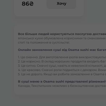
86
₴
Хочу
Все більше людей користуються послугою доставки 
японської кухні обумовлена корисними та смаковими як
статі та положення в суспільстві.
Онлайн замовлення суші від Osama sushi має багат
1. Це смачно. Для виготовлення ролів використовують
2. Це корисно. В склад морських продуктів входить баг
3. Це ситно. Смачні суші, навіть в невеликій кількості
4. Це красиво. Смачні роли подаються с декором. Вони
5. Це не дорого. Якщо ви робите замовлення в Osama s
В суші меню в Osama sushi представлені різноманітн
Канада, Текстильник можливо з безкоштовною достав