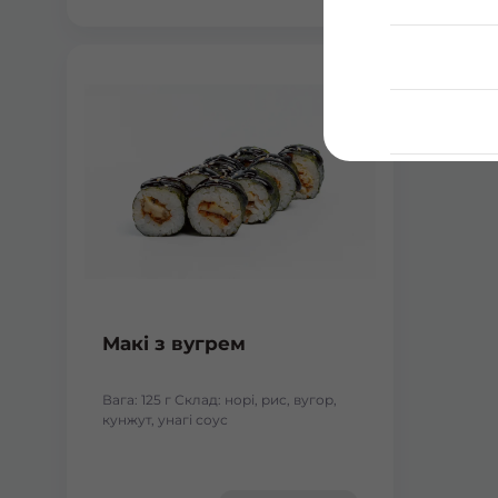
Макі з вугрем
Вага: 125 г Склад: норі, рис, вугор,
кунжут, унагі соус