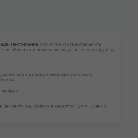
ада, Текстильник.
Популярність та актуальність
і полюбляють практично всі люди, незалежно від віку,
отування робить страву неймовірно смачною.
людини.
 вечірки.
в.
Замовити суші додому в Тернополі: БАМ, Східний,