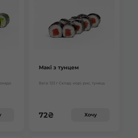
Макі з тунцем
авокадо
Вага: 123 г Склад: норі, рис, тунець
72
₴
у
Хочу