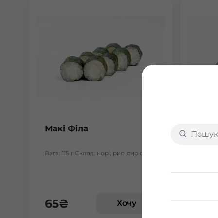
Макі Філа
Макі
Вага: 115 г Склад: норі, рис, сир філа
Вага: 1
65
₴
67
Хочу