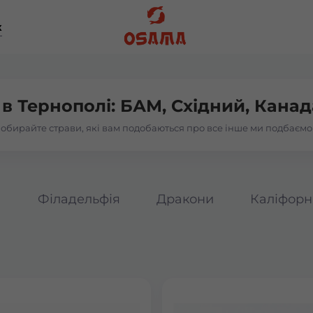
к
 в
Тернополі: БАМ, Східний, Канад
обирайте страви, які вам подобаються про все інше ми подбаємо
а
Філадельфія
Дракони
Каліфорн