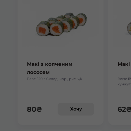
Макі з копченим
Макі
лососем
Вага: 120 г Склад: норі, рис, х/к
Вага: 11
кунжут
80
₴
62
Хочу