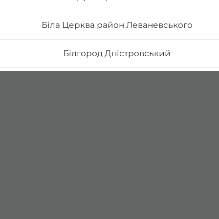
Біла Церква район Леваневського
Білгород Дністровський
Бориспіль Головатого
Бориспіль Робітнича
Боярка (Київська область)
Бровари Бульвар Незалежності Масив
Бровари Торгмаш Москаленка