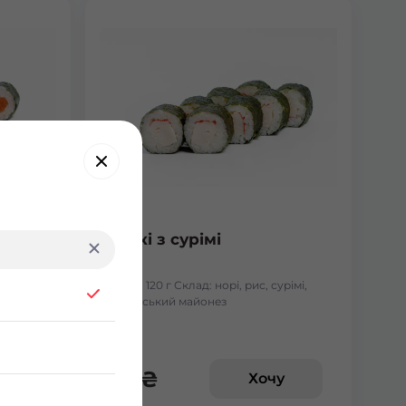
Макі з сурімі
лосось
Вага: 120 г Склад: норі, рис, сурімі,
японський майонез
65
₴
у
Хочу