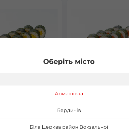
Оберіть місто
 з манго
Макі з лососем
15 г Склад: норі, рис, манго
Вага: 120 г Склад: норі, рис, 
Армашівка
філе
Бердичів
₴
76
₴
Хочу
Хоч
Біла Церква район Вокзальної