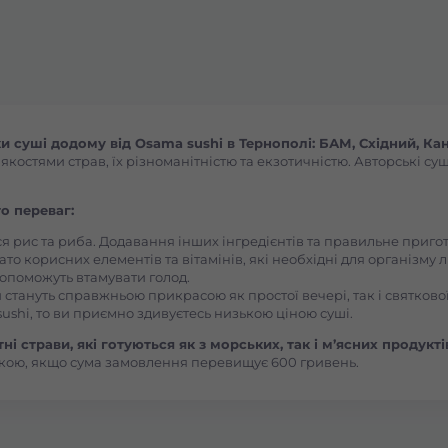
Броди
Буча
Вараш
суші додому від Osama sushi в Тернополі: БАМ, Східний, Кан
остями страв, їх різноманітністю та екзотичністю. Авторські суш
Васильків Ринок 1Травня
о переваг:
Васильків Центр Соборна
ся рис та риба. Додавання інших інгредієнтів та правильне приг
ато корисних елементів та вітамінів, які необхідні для організму 
, допоможуть втамувати голод.
 стануть справжньою прикрасою як простої вечері, так і святкової
Вишгород
ushi, то ви приємно здивуєтесь низькою ціною суші.
і страви, які готуються як з морських, так і м’ясних продукті
Вишневе
кою, якщо сума замовлення перевищує 600 гривень.
Вінницькі Хутори Чехова